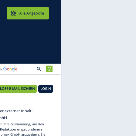
MAIL & CLOUD
Alle Angebote
KOSTENLOSE E-MAIL SICHERN
LOGIN
Video
Empfohlener externer Inhalt: