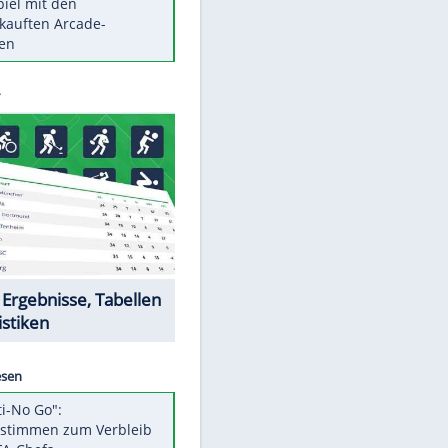
Die größten Mythen über
Medikamente
Berlins Matchwinner Grönning:
"Veränderte Perspektive"
Vorsicht: Diese 17 Dinge hassen
Katzen
Illegales Asphalt-Kartell muss
Mio-Strafe zahlen
Memo-Spiel mit den
meistverkauften Arcade-
Maschinen
Datencenter