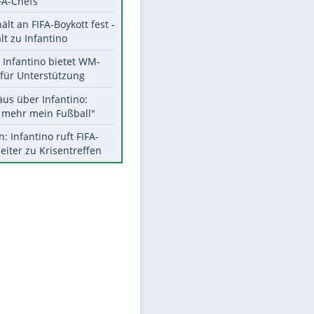
Aktuelle Ergebnisse, Tabellen
und Statistiken
Meistgelesen
"Infanti-No Go":
EITE
Pressestimmen zum Verbleib
des FIFA-Chefs
UEFA hält an FIFA-Boykott fest -
CAF hält zu Infantino