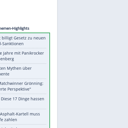
©
SID
Unsere Themen-Highlights
US-Senat billigt Gesetz zu neuen
Russland-Sanktionen
Durch die Jahre mit Panikrocker
Udo Lindenberg