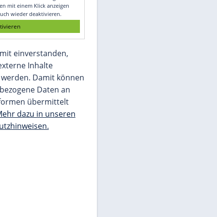
Glomex GmbH
Wir benötigen Ihre Zustimmung, um den
von unserer Redaktion eingebundenen
Inhalt von Glomex GmbH anzuzeigen. Sie
können diesen mit einem Klick anzeigen
lassen und auch wieder deaktivieren.
jetzt aktivieren
Ich bin damit einverstanden,
dass mir externe Inhalte
angezeigt werden. Damit können
personenbezogene Daten an
Drittplattformen übermittelt
werden.
Mehr dazu in unseren
Datenschutzhinweisen.