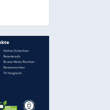
Times: Infantino bietet WM-
Finale für Unterstützung
Matthäus über Infantino:
"Nicht mehr mein Fußball"
Medien: Infantino ruft FIFA-
Mitarbeiter zu Krisentreffen