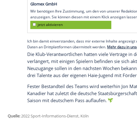
Saisonpause
der DEL ein
Umbruch
bevor.
verlassen. Das vermeldete der
Klub
am Do
Unter den
Abgängen
befinden sich die l
Dumont
und Colin Ugbekile, die sechs Ja
Tomas Pöpperle
müssen zudem gleich b
gehen. Die weiteren
Abgänge
sind Marce
Carl Neill.
Empfohlener externer Inhalt:
Glomex GmbH
Wir benötigen Ihre Zustimmung, um den von un
anzuzeigen. Sie können diesen mit einem Klick a
jetzt aktivieren
Ich bin damit einverstanden, dass mir externe In