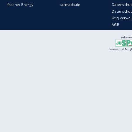
Services
Börse
Jobbörse
Spritpreis aktuell
Wetter
Ferientermine
Partnersuche
Online Angebote