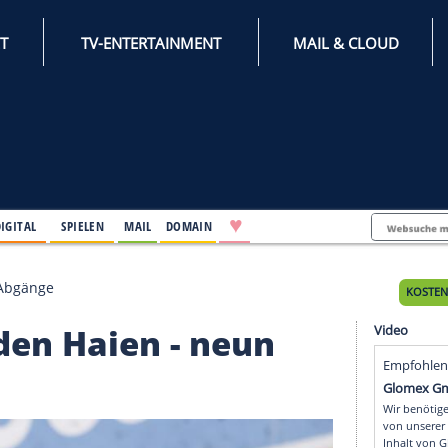
INTERNET
TV-ENTERTAINMENT
♥
IFESTYLE
DIGITAL
SPIELEN
MAIL
DOMAIN
ien - neun Abgänge
bei den Haien - neun