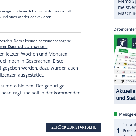
 Gleich neun Spieler werden die Haie im
Sommer
nnerstag in einer
Pressemitteilung
.
angjährigen Stammspieler
Marcel Müller
,
Lucas
hre für den KEC spielten. Mit Justin Pogge und
eide
Stammtorhüter
der vergangenen Saison
l Barinka, Quinton Howden, Philipp Maurer und
serer Redaktion eingebundenen Inhalt von Glomex GmbH
nzeigen lassen und auch wieder deaktivieren.
halte angezeigt werden. Damit können personenbezogene