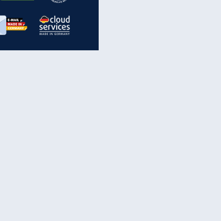
inanzen & Produkte
iscounter-Angebote
Online-Sicherheit
reenet Cloud
Ratenkredit
reenet Mail
Brutto-Netto-Rechner
reenet Webhosting
Rentenrechner
fz-Versicherung
TV-Vergleich