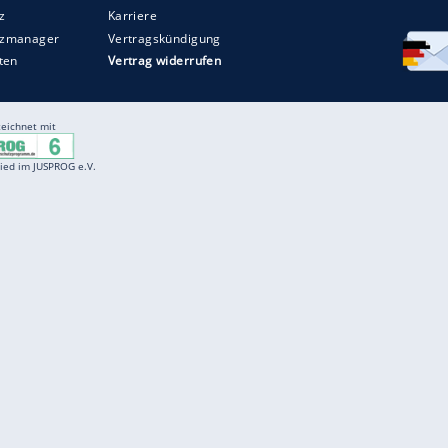
Entertainment
F
Cartoons
Spiele
D
Einbürgerungstest
Videos
f
Führerscheintest
Wissens-Quiz
f
Promi-Quiz
Witze
f
K
freenet