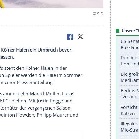
gänge
fs steht den Kölner Haien ein Umbruch bevor,
Sommer verlassen.
 den Play-offs steht den
Kölner
Haien in der