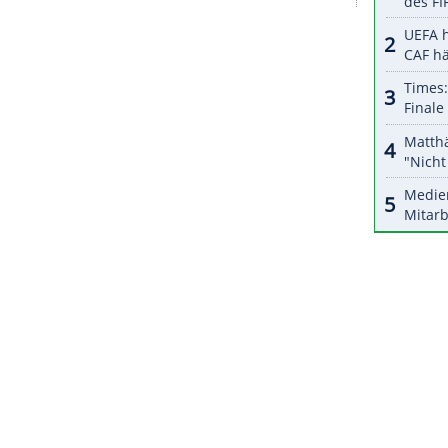
r dazu in unseren Datenschutzhinweisen.
erträge
in den letzten Wochen und Monaten
 sie sich aktuell noch in Gesprächen. Erste
hen bekannt gegeben werden, dazu wurden auch
mit Förderlizenzen ausgestattet.
hin Jon
Matsumoto
bleiben. Der gebürtige
ürgerschaft
beantragt und soll in der kommenden
ZURÜCK ZUR STARTS