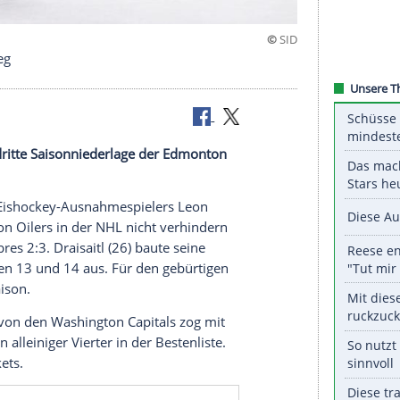
icht zum Sieg
itl
hat die dritte
Saisonniederlage
der
Edmonton
n.