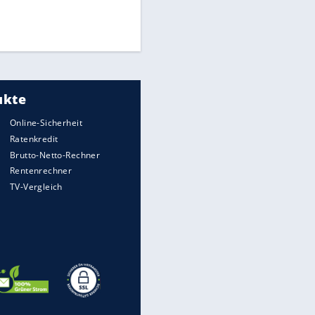
Finale für Unterstützung
Medien: Infantino ruft FIFA-
Mitarbeiter zu Krisentreffen
DFB: Ermittlungen im "Fall
Freigang" dauern noch an