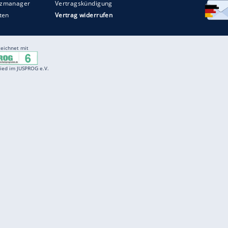
Entertainment
F
Cartoons
Spiele
D
Einbürgerungstest
Videos
f
Führerscheintest
Wissens-Quiz
f
Promi-Quiz
Witze
f
K
freenet