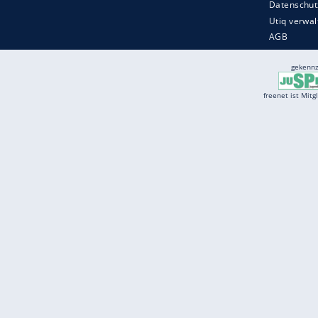
Services
Börse
Jobbörse
Spritpreis aktuell
Wetter
Ferientermine
Partnersuche
Online Angebote