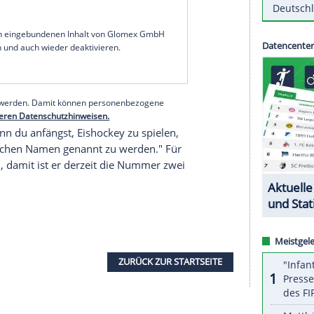
deutschen Eishockey-Ausnahmespielers
Leon
er
Edmonton Oilers
in der
NHL
nicht verhindern
n
Buffalo Sabres
2:3.
Draisaitl
(26) baute seine
 Saisontoren 13 und 14 aus. Für den gebürtigen
pack
der Saison.
schkin
(36) von den
Washington Capitals
zog mit
 und ist nun alleiniger Vierter in der Bestenliste.
s Blue Jackets
.
serer Redaktion eingebundenen Inhalt von Glomex GmbH
nzeigen lassen und auch wieder deaktivieren.