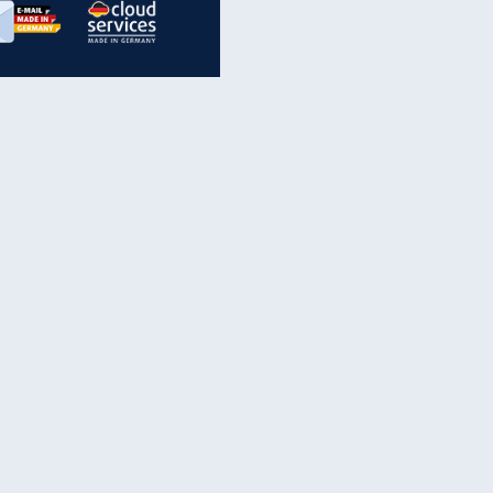
inanzen & Produkte
iscounter-Angebote
Online-Sicherheit
reenet Cloud
Ratenkredit
reenet Mail
Brutto-Netto-Rechner
reenet Webhosting
Rentenrechner
fz-Versicherung
TV-Vergleich