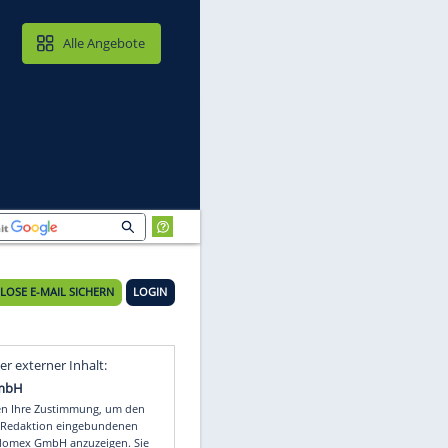
MAIL & CLOUD
Alle Angebote
KOSTENLOSE E-MAIL SICHERN
LOGIN
Video
Empfohlener externer Inhalt: