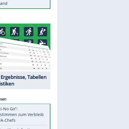
Diese Autos haben uns verlassen
Reese entschuldigt sich bei Fans:
"Tut mir aufrichtig leid"
Mit diesen Tricks wird der Grill
ruckzuck sauber
So nutzt man alte Smartphones
sinnvoll
Diese traumhaften Orte liegen in
Deutschland
Datencenter