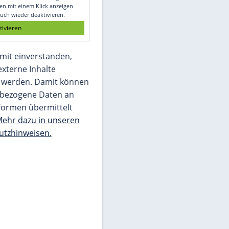
Glomex GmbH
Wir benötigen Ihre Zustimmung, um den
von unserer Redaktion eingebundenen
Inhalt von Glomex GmbH anzuzeigen. Sie
können diesen mit einem Klick anzeigen
lassen und auch wieder deaktivieren.
jetzt aktivieren
Ich bin damit einverstanden,
dass mir externe Inhalte
angezeigt werden. Damit können
personenbezogene Daten an
Drittplattformen übermittelt
werden.
Mehr dazu in unseren
Datenschutzhinweisen.