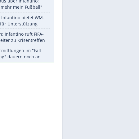
Aktuelle Ergebnisse, Tabellen
und Statistiken
Meistgelesen
EITE
"Infanti-No Go":
Pressestimmen zum Verbleib
des FIFA-Chefs
Matthäus über Infantino:
"Nicht mehr mein Fußball"
Times: Infantino bietet WM-