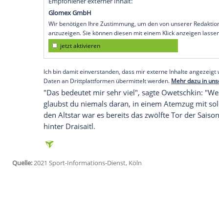
Köln
(SID) - Der nächste
Doppelpack
des 
Draisaitl
hat die dritte
Saisonniederlage
d
können. Die Kanadier unterlagen bei de
Führung in der Punktewertung mit seinen
Kölner war es bereits der sechste
Doppel
Der russische Superstar
Alexander Owet
seinem 742. NHL-Tor an
Brett Hull
vorbei
Washington gewann 4:3 bei den
Columbu
Empfohlener externer Inhalt:
Glomex GmbH
Wir benötigen Ihre Zustimmung, um den von un
anzuzeigen. Sie können diesen mit einem Klick a
jetzt aktivieren