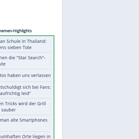
©
SID
Unsere Themen-Highlights
Schüsse an Schule in Thailand:
mindestens sieben Tote
Das machen die "Star Search"-
Stars heute