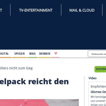
INTERNET
TV-ENTERTAINMENT
♥
IFESTYLE
DIGITAL
SPIELEN
MAIL
DOMAIN
reicht den Oilers nicht zum Sieg
 Doppelpack reicht den