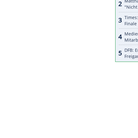
halte angezeigt werden. Damit können personenbezogene
r dazu in unseren Datenschutzhinweisen.
chkin
: "Wenn du anfängst, Eishockey zu spielen,
mzug mit solchen Namen genannt zu werden." Für
r der Saison, damit ist er derzeit die Nummer zwei
ZURÜCK ZUR STARTS