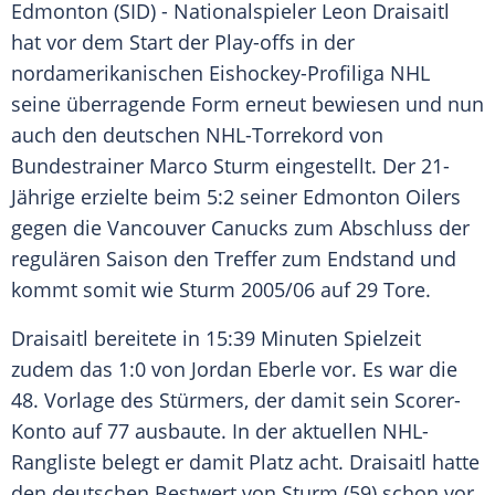
Edmonton
(SID) - Nationalspieler
Leon Draisaitl
hat vor dem Start der Play-offs in der
nordamerikanischen Eishockey-Profiliga
NHL
seine überragende Form erneut bewiesen und nun
auch den deutschen NHL-Torrekord von
Bundestrainer
Marco Sturm
eingestellt. Der 21-
Jährige erzielte beim 5:2 seiner
Edmonton Oilers
gegen die
Vancouver Canucks
zum Abschluss der
regulären Saison den Treffer zum Endstand und
kommt somit wie
Sturm
2005/06 auf 29 Tore.
Draisaitl
bereitete in 15:39 Minuten Spielzeit
zudem das 1:0 von
Jordan Eberle
vor. Es war die
48. Vorlage des Stürmers, der damit sein Scorer-
Konto auf 77 ausbaute. In der aktuellen NHL-
Rangliste belegt er damit Platz acht.
Draisaitl
hatte
den deutschen Bestwert von
Sturm
(59) schon vor