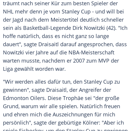
träumt nach seiner Kür zum besten Spieler der
NHL
mehr denn je vom
Stanley Cup
- und will bei
der Jagd nach dem
Meistertitel
deutlich schneller
sein als Basketball-Legende
Dirk Nowitzki
(42). "Ich
hoffe natürlich, dass es nicht ganz so lange
dauert", sagte Draisaitl darauf angesprochen, dass
Nowitzki
vier Jahre auf die NBA-Meisterschaft
warten musste, nachdem er 2007 zum MVP der
Liga gewählt worden war.
"Wir werden alles dafür tun, den
Stanley Cup
zu
gewinnen", sagte Draisaitl, der Angreifer der
Edmonton Oilers
. Diese Trophäe sei "der große
Grund, warum wir alle spielen. Natürlich freuen
und ehren mich die Auszeichnungen für mich
persönlich", sagte der gebürtige Kölner: "Aber ich
spiele Eishockey, um den
Stanley Cup
zu gewinnen