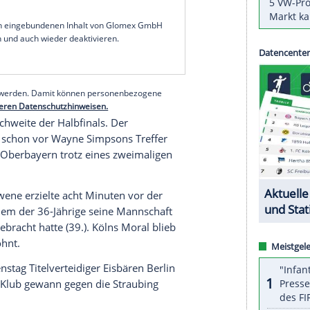
ielt. Der
Hauptrundensieger
ging in der
igers
nach zuletzt zwei Niederlagen in Folge durch
ührung.
nguins
Bremerhaven
im Kampf um einen Platz
agen. Im fünften Viertelfinalduell mit den
Kölner
, 1:1, 1:1) auf eigenem Eis seinen zweiten Erfolg
auf 2:3.
serer Redaktion eingebundenen Inhalt von Glomex GmbH
nzeigen lassen und auch wieder deaktivieren.
halte angezeigt werden. Damit können personenbezogene