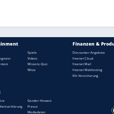
am
Freitag
statt.
ZURÜCK ZUR STARTS