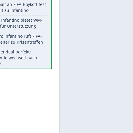
Aktuelle Ergebnisse, Tabellen
und Statistiken
Meistgelesen
"Infanti-No Go":
Pressestimmen zum Verbleib
des FIFA-Chefs
UEFA hält an FIFA-Boykott fest -
CAF hält zu Infantino