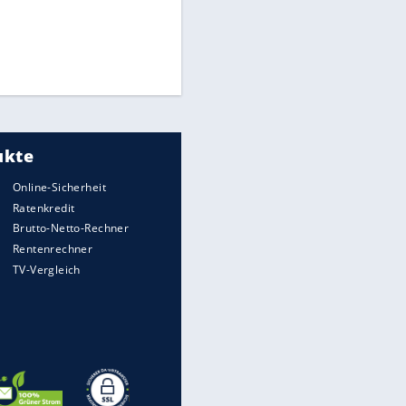
Times: Infantino bietet WM-
Finale für Unterstützung
Medien: Infantino ruft FIFA-
Mitarbeiter zu Krisentreffen
EITE
Millionendeal perfekt:
Diomande wechselt nach
Madrid