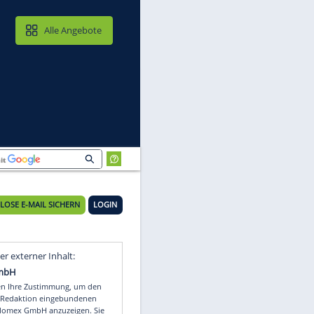
MAIL & CLOUD
Alle Angebote
KOSTENLOSE E-MAIL SICHERN
LOGIN
Video
Empfohlener externer Inhalt: