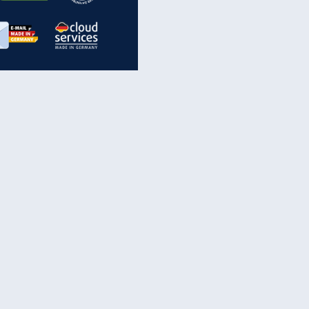
inanzen & Produkte
iscounter-Angebote
Online-Sicherheit
reenet Cloud
Ratenkredit
reenet Mail
Brutto-Netto-Rechner
reenet Webhosting
Rentenrechner
fz-Versicherung
TV-Vergleich