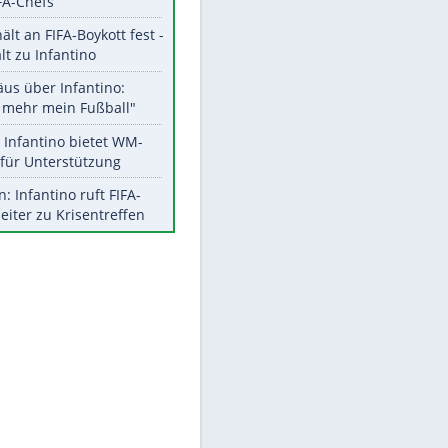
Aktuelle Ergebnisse, Tabellen
und Statistiken
Meistgelesen
"Infanti-No Go":
Pressestimmen zum Verbleib
des FIFA-Chefs
UEFA hält an FIFA-Boykott fest -
CAF hält zu Infantino