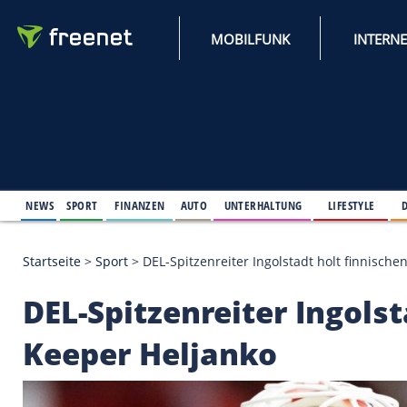
MOBILFUNK
NEWS
SPORT
FINANZEN
AUTO
UNTERHALTUNG
L
Startseite
>
Sport
>
DEL-Spitzenreiter Ingolstadt ho
DEL-Spitzenreiter In