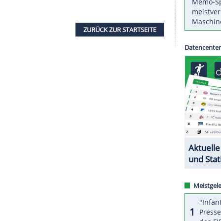
el Garteig reagiert. Nach Angaben der
Schanzer
s zum Saisonende beim früheren
Meister
. Garteig
 Ende
Dezember
beim 5:3 gegen die
Schwenninger
orzeitig das Eis verlassen müssen.
 schwedischen
Erstligisten
Linköping
HC. Mit
e
gewann Heljanko in seiner Heimat bis 2024
or zwei Jahren auch die
Champions Hockey
ährige zu
Finnlands
WM-Kader.
ZURÜCK ZUR STARTS