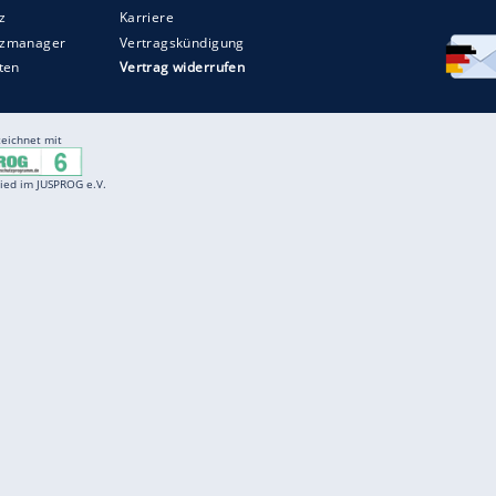
Entertainment
F
Cartoons
Spiele
D
Einbürgerungstest
Videos
f
Führerscheintest
Wissens-Quiz
f
Promi-Quiz
Witze
f
K
freenet