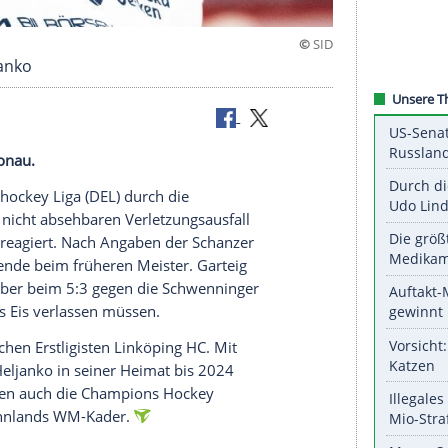
Keeper Heljanko
e an die Donau.
utschen Eishockey Liga (
DEL
) durch die
nko auf den nicht absehbaren Verletzungsausfall