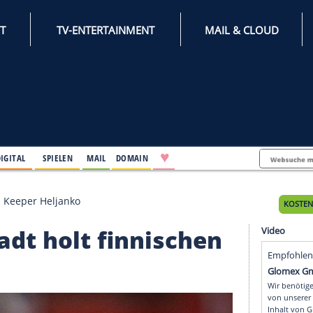
INTERNET
TV-ENTERTAINMENT
♥
IFESTYLE
DIGITAL
SPIELEN
MAIL
DOMAIN
lt finnischen Keeper Heljanko
golstadt holt finnisch