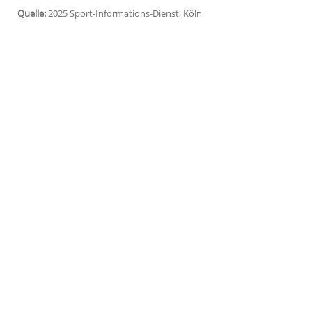
seines kanadischen Schlussmannes Micha
unterschrieb Heljanko einen Vertrag bi
hatte bei seinem bislang letzten Einsatz
Wild Wings
nach einem
Zusammenprall
v
Sein nun verpflichteter
Ersatz
kommt vom
seinem vorherigen
Klub
Tappara
Tamper
dreimal in Folge die Meisterschaft und v
League
. Ebenfalls 2023 gehörte der 27-J
Quelle:
2025 Sport-Informations-Dienst, Köln