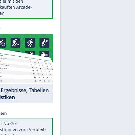
Die größten Mythen über
Medikamente
Auftakt-Misere gestoppt: Berlin
gewinnt in Bochum
Vorsicht: Diese 17 Dinge hassen
Katzen
Illegales Asphalt-Kartell muss
Mio-Strafe zahlen
Memo-Spiel mit den
meistverkauften Arcade-
Maschinen
EITE
Datencenter