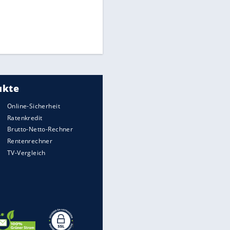
Matthäus über Infantino:
"Nicht mehr mein Fußball"
Times: Infantino bietet WM-
Finale für Unterstützung
Medien: Infantino ruft FIFA-
Mitarbeiter zu Krisentreffen