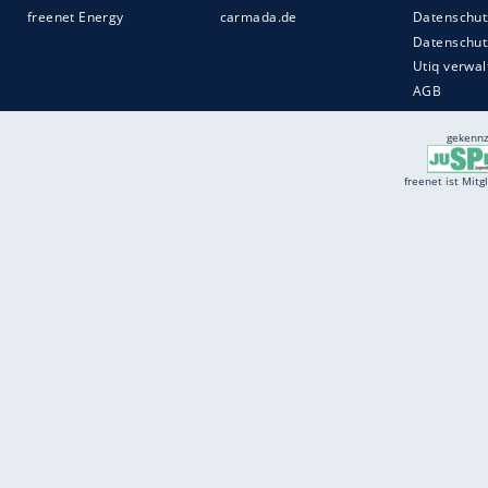
Services
Börse
Jobbörse
Spritpreis aktuell
Wetter
Ferientermine
Partnersuche
Online Angebote