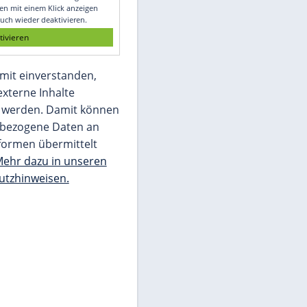
Glomex GmbH
Wir benötigen Ihre Zustimmung, um den
von unserer Redaktion eingebundenen
Inhalt von Glomex GmbH anzuzeigen. Sie
können diesen mit einem Klick anzeigen
lassen und auch wieder deaktivieren.
jetzt aktivieren
Ich bin damit einverstanden,
dass mir externe Inhalte
angezeigt werden. Damit können
personenbezogene Daten an
Drittplattformen übermittelt
werden.
Mehr dazu in unseren
Datenschutzhinweisen.