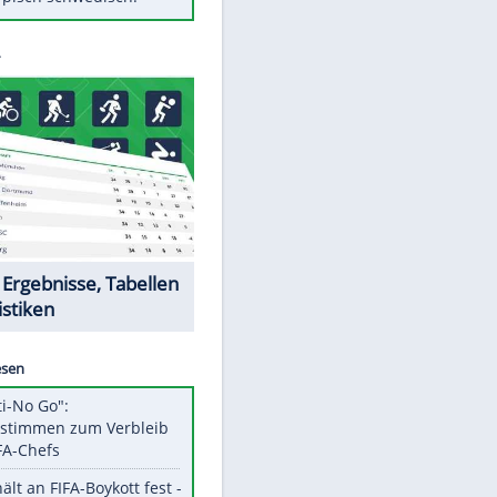
Diese Autos haben uns verlassen
Auftakt-Misere gestoppt: Berlin
gewinnt in Bochum
Mit diesen Tricks wird der Grill
ruckzuck sauber
So nutzt man alte Smartphones
sinnvoll
Das ist typisch schwedisch!
Datencenter