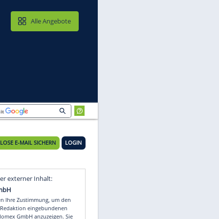
MAIL & CLOUD
Alle Angebote
KOSTENLOSE E-MAIL SICHERN
LOGIN
n
Video
Empfohlener externer Inhalt: