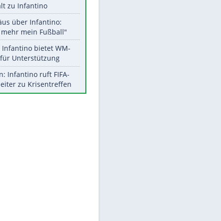
Aktuelle Ergebnisse, Tabellen
und Statistiken
EITE
Meistgelesen
"Infanti-No Go":
Pressestimmen zum Verbleib
des FIFA-Chefs
UEFA hält an FIFA-Boykott fest -
CAF hält zu Infantino
Matthäus über Infantino:
"Nicht mehr mein Fußball"