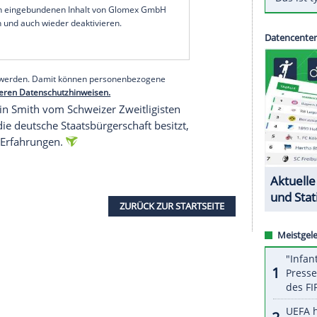
önnte sein deutscher Pass nun "gegebenenfalls
, gab Iserlohn nicht bekannt, laut französischen
handeln. Der 36-Jährige habe "sich entschieden,
 in Frankreich zu beenden", teilte der DEL-Klub
serer Redaktion eingebundenen Inhalt von Glomex GmbH
nzeigen lassen und auch wieder deaktivieren.
halte angezeigt werden. Damit können personenbezogene
r dazu in unseren Datenschutzhinweisen.