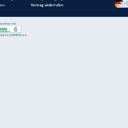
Entertainment
F
Cartoons
Spiele
D
Einbürgerungstest
Videos
f
Führerscheintest
Wissens-Quiz
f
Promi-Quiz
Witze
f
K
freenet
Kundenservice
Gender-Hinweis