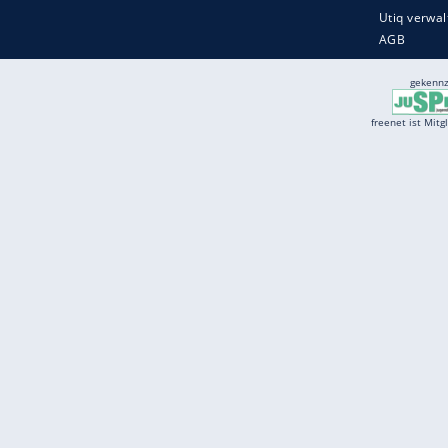
Services
Börse
Jobbörse
Spritpreis aktuell
Wetter
Ferientermine
Partnersuche
Online Angebote
freenet Mobilfunk
freenet Video