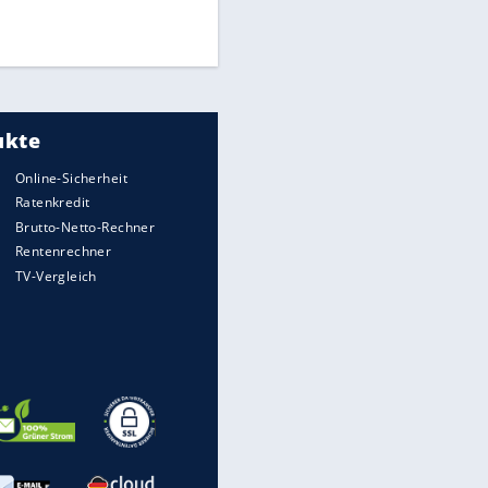
Times: Infantino bietet WM-
Finale für Unterstützung
Medien: Infantino ruft FIFA-
Mitarbeiter zu Krisentreffen