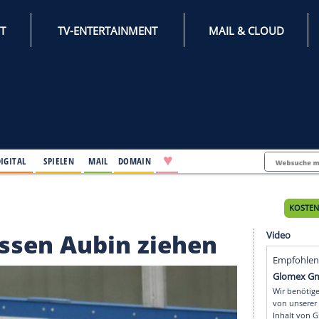
INTERNET
TV-ENTERTAINMENT
♥
IFESTYLE
DIGITAL
SPIELEN
MAIL
DOMAIN
ubin ziehen
rs lassen Aubin ziehe