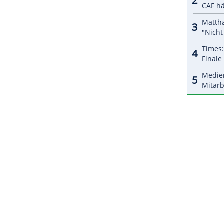
hre alten Colin Smith vom Schweizer Zweitligisten
hen auch die deutsche Staatsbürgerschaft besitzt,
bereits DEL-Erfahrungen.
ZURÜCK ZUR STARTS