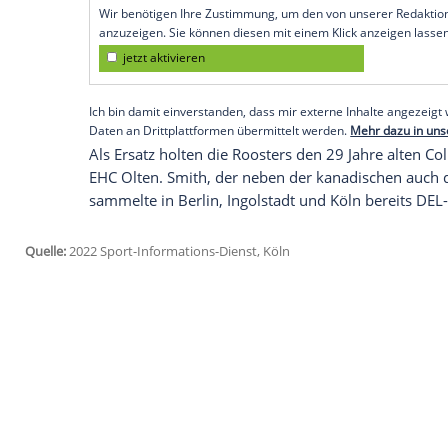
Frankreich. Nach Angaben der Roosters k
seine Gültigkeit" verlieren.
Für welchen Verein Aubin künftig aufläuft
Medien soll es sich um Meister Grenoble 
seinen Traum zu leben und seine Karriere
mit.
Empfohlener externer Inhalt:
Glomex GmbH
Wir benötigen Ihre Zustimmung, um den von un
anzuzeigen. Sie können diesen mit einem Klick a
jetzt aktivieren
Ich bin damit einverstanden, dass mir externe In
Daten an Drittplattformen übermittelt werden.
Meh