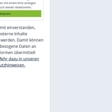
Glomex GmbH
Wir benötigen Ihre Zustimmung, um den
von unserer Redaktion eingebundenen
Inhalt von Glomex GmbH anzuzeigen. Sie
können diesen mit einem Klick anzeigen
lassen und auch wieder deaktivieren.
jetzt aktivieren
Ich bin damit einverstanden,
dass mir externe Inhalte
angezeigt werden. Damit können
personenbezogene Daten an
Drittplattformen übermittelt
werden.
Mehr dazu in unseren
Datenschutzhinweisen.