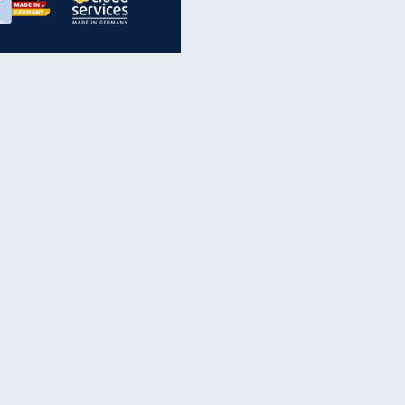
inanzen & Produkte
iscounter-Angebote
Online-Sicherheit
reenet Cloud
Ratenkredit
reenet Mail
Brutto-Netto-Rechner
reenet Webhosting
Rentenrechner
fz-Versicherung
TV-Vergleich