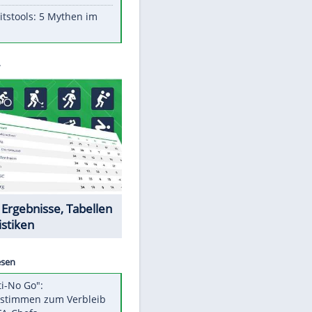
Aufruhr!
Was bei der Vogelfütterung
wirklich sinnvoll ist
"Infanti-No Go": Pressestimmen
zum Verbleib des FIFA-Chefs
Im Zeitraffer: Die Entwicklung
des Lenkrades
Lebensmittel, die nicht schlecht
werden
EITE
Sicherheitstools: 5 Mythen im
Check
Datencenter