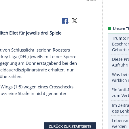
rlohns Mitch Eliot für jeweils drei Spiele
 Mitch Eliot von
Schlusslicht
Iserlohn Roosters
chen Eishockey Liga (
DEL
) jeweils mit einer
Sperre
te in der Begegnung am Donnerstagabend bei den