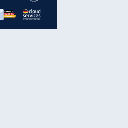
inanzen & Produkte
iscounter-Angebote
Online-Sicherheit
reenet Cloud
Ratenkredit
reenet Mail
Brutto-Netto-Rechner
reenet Webhosting
Rentenrechner
fz-Versicherung
TV-Vergleich