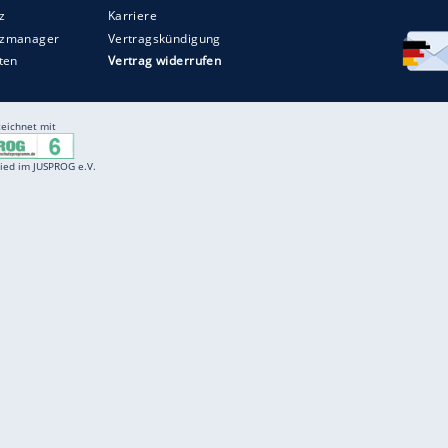
Entertainment
F
Cartoons
Spiele
D
Einbürgerungstest
Videos
f
Führerscheintest
Wissens-Quiz
f
Promi-Quiz
Witze
f
K
freenet