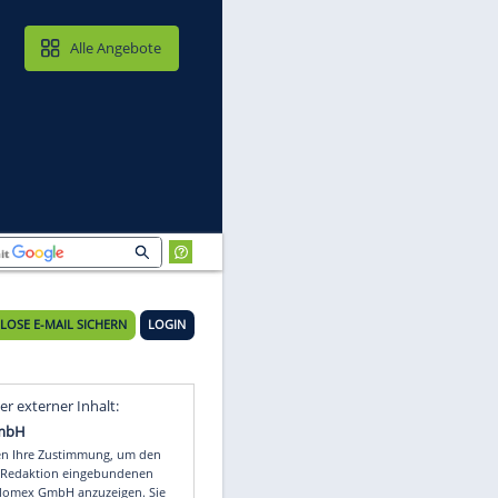
MAIL & CLOUD
Alle Angebote
KOSTENLOSE E-MAIL SICHERN
LOGIN
Video
Empfohlener externer Inhalt: