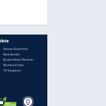
Times: Infantino bietet WM-
Finale für Unterstützung
Medien: Infantino ruft FIFA-
Mitarbeiter zu Krisentreffen
DFB: Ermittlungen im "Fall
Freigang" dauern noch an