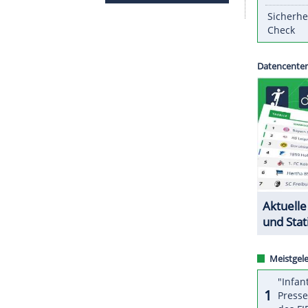
ch eine Spieldauerdisziplinarstrafe erhalten, nun
bekannter Höhe zahlen.
inger Wild Wings
(1:5) wegen eines Crosschecks
e. Auch er muss eine Strafe in nicht genannter
ZURÜCK ZUR STARTS