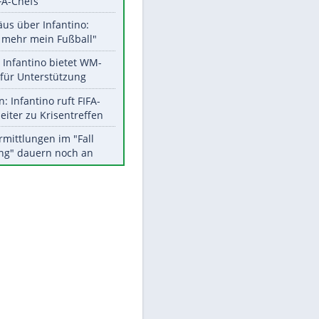
Aktuelle Ergebnisse, Tabellen
und Statistiken
Meistgelesen
"Infanti-No Go":
Pressestimmen zum Verbleib
des FIFA-Chefs
Matthäus über Infantino:
"Nicht mehr mein Fußball"