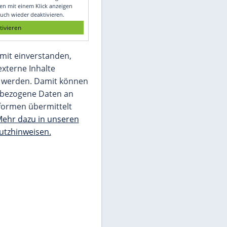
Glomex GmbH
Wir benötigen Ihre Zustimmung, um den
von unserer Redaktion eingebundenen
Inhalt von Glomex GmbH anzuzeigen. Sie
können diesen mit einem Klick anzeigen
lassen und auch wieder deaktivieren.
jetzt aktivieren
Ich bin damit einverstanden,
dass mir externe Inhalte
angezeigt werden. Damit können
personenbezogene Daten an
Drittplattformen übermittelt
werden.
Mehr dazu in unseren
Datenschutzhinweisen.