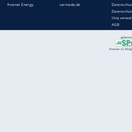
Services
Börse
Jobbörse
Spritpreis aktuell
Wetter
Ferientermine
Partnersuche
Online Angebote