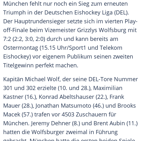
München
fehlt nur noch ein Sieg zum erneuten
Triumph in der Deutschen
Eishockey
Liga (
DEL
).
Der Hauptrundensieger setzte sich im vierten Play-
off-Finale beim Vizemeister
Grizzlys Wolfsburg
mit
7:2 (2:2, 3:0, 2:0) durch und kann bereits am
Ostermontag
(15.15 Uhr/Sport1 und
Telekom
Eishockey
) vor eigenem Publikum seinen zweiten
Titelgewinn perfekt machen.
Kapitän
Michael Wolf
, der seine DEL-Tore Nummer
301 und 302 erzielte (10. und 28.),
Maximilian
Kastner
(16.),
Konrad Abeltshauser
(22.),
Frank
Mauer
(28.),
Jonathan Matsumoto
(46.) und Brooks
Macek (57.) trafen vor 4503 Zuschauern für
München
. Jeremy Dehner (8.) und Brent Aubin (11.)
hatten die Wolfsburger zweimal in Führung
gebracht.
München
hatte die ersten beiden Spiele