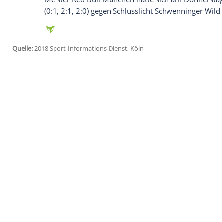
Grizzlys Wolfsburg
den dritten Sieg in den
Einen noch besseren Lauf haben die viert
2:1, 1:0) gegen die
Krefeld Pinguine
dank 
White
den fünften Sieg in Serie verbucht
Vor 9491 Zuschauern in
Mannheim
ents
(26., 60.) das Spitzenspiel zugunsten der
zwischenzeitlich für
Ingolstadt
ausgeglic
In
Düsseldorf
erzielte Jaedon Descheneau
Doppelpack, sein zweites Tor war der Siegt
den Anschluss an die Spitze.
Meister Red Bull München hatte sich am 
(0:1, 2:1, 2:0) gegen Schlusslicht Schwe