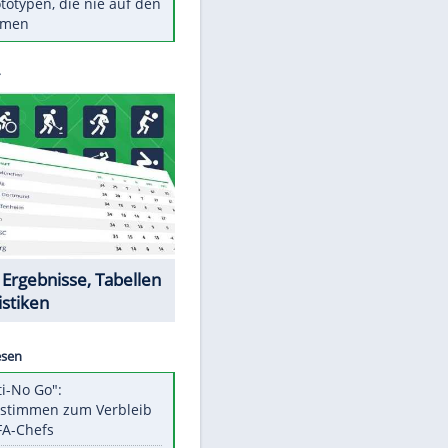
Diese TV-Legenden sind bis
heute unvergessen
Woran man Menschen mit
niedrigem EQ erkennt
Torlos gegen Kaiserslautern:
Stotterstart von Wolfsburg
Ist ein Vulkanausbruch in
Deutschland möglich?
5 VW-Prototypen, die nie auf den
Markt kamen
Datencenter