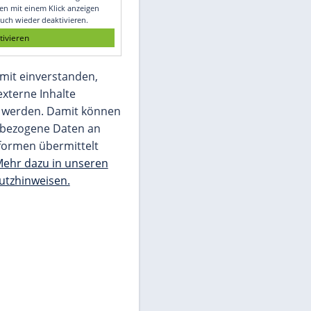
Glomex GmbH
Wir benötigen Ihre Zustimmung, um den
von unserer Redaktion eingebundenen
Inhalt von Glomex GmbH anzuzeigen. Sie
können diesen mit einem Klick anzeigen
lassen und auch wieder deaktivieren.
jetzt aktivieren
Ich bin damit einverstanden,
dass mir externe Inhalte
angezeigt werden. Damit können
personenbezogene Daten an
Drittplattformen übermittelt
werden.
Mehr dazu in unseren
Datenschutzhinweisen.