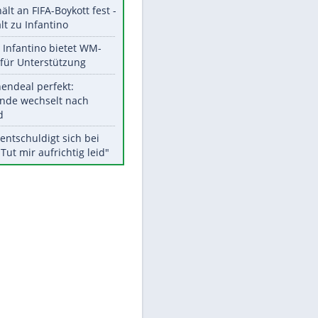
Aktuelle Ergebnisse, Tabellen
und Statistiken
Meistgelesen
"Infanti-No Go":
Pressestimmen zum Verbleib
des FIFA-Chefs
UEFA hält an FIFA-Boykott fest -
CAF hält zu Infantino