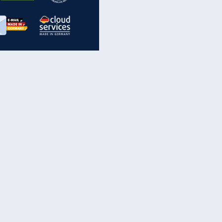
inanzen & Produkte
iscounter-Angebote
Online-Sicherheit
reenet Cloud
Ratenkredit
reenet Mail
Brutto-Netto-Rechner
reenet Webhosting
Rentenrechner
fz-Versicherung
TV-Vergleich