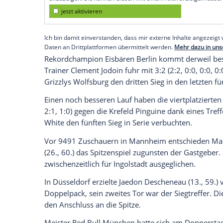
Köln
(SID) - Das Team von Trainer
Pavel 
Verfolger
ERC Ingolstadt
durch, der auf d
Zweiter ist die Düsseldorfer
EG
, die nach
gegen die
Kölner Haie
mit 4:3 (1:1, 2:2, 
auf Spitzenreiter
Mannheim
(27) beträgt 
Empfohlener externer Inhalt:
Glomex GmbH
Wir benötigen Ihre Zustimmung, um den von un
anzuzeigen. Sie können diesen mit einem Klick a
jetzt aktivieren
Ich bin damit einverstanden, dass mir externe In
Daten an Drittplattformen übermittelt werden.
Meh
Rekordchampion
Eisbären Berlin
kommt d
Trainer
Clement Jodoin
fuhr mit 3:2 (2:2,