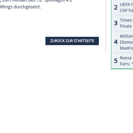
 letzten fünf Partien ein.
platzierten
Augsburger Panther
, die beim 3:2 (0:1,
eines Treffers in der vorletzten Minute von
Matt
en.
chieden
Markus Eisenschmid
(14.) und Luke Adam
 Gastgeber. Maurice Edwards (26.) hatte
hen.
 (13., 59.) vor 12.549 Zuschauern einen
reffer. Die Kölner verlieren als Elfter allmählich
Donnerstag zum Auftakt des 12. Spieltages 4:2
nninger Wild Wings durchgesetzt.