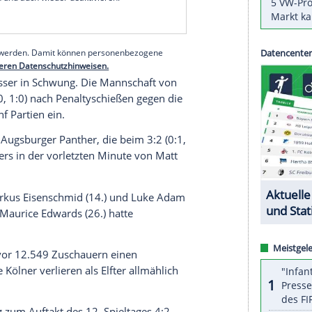
Gross
setzte sich mit 3:1 (1:0, 1:1, 1:0) gegen
en dritten Rang abrutschte.
 vier Niederlagen in Serie ausgerechnet im Derby
1:0) wieder in die Erfolgsspur fand. Der Rückstand
drei Zähler.
serer Redaktion eingebundenen Inhalt von Glomex GmbH
nzeigen lassen und auch wieder deaktivieren.
halte angezeigt werden. Damit können personenbezogene
r dazu in unseren Datenschutzhinweisen.
erweil besser in Schwung. Die Mannschaft von
 0:0, 0:0, 0:0, 1:0) nach Penaltyschießen gegen die