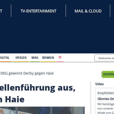
INTERNET
TV-ENTERTAINMENT
♥
IFESTYLE
DIGITAL
SPIELEN
MAIL
DOMAIN
hrung aus, DEG gewinnt Derby gegen Haie
 Tabellenführung aus