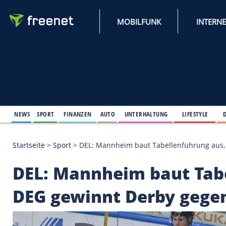
MOBILFUNK
NEWS
SPORT
FINANZEN
AUTO
UNTERHALTUNG
L
Startseite
>
Sport
>
DEL: Mannheim baut Tabellenfü
DEL: Mannheim baut