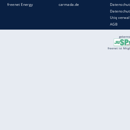
Services
Börse
Jobbörse
Spritpreis aktuell
Wetter
Ferientermine
Partnersuche
Online Angebote