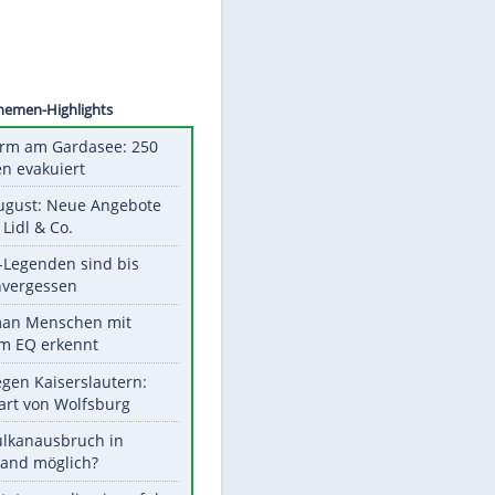
©
SID
Unsere Themen-Highlights
Feueralarm am Gardasee: 250
Menschen evakuiert
Ab 10. August: Neue Angebote
bei ALDI, Lidl & Co.