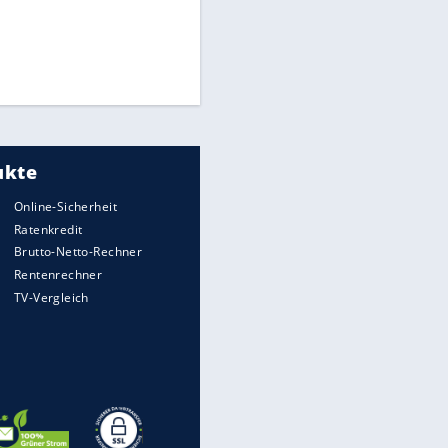
Times: Infantino bietet WM-
Finale für Unterstützung
Millionendeal perfekt:
EITE
Diomande wechselt nach
Madrid
Reese entschuldigt sich bei
Fans: "Tut mir aufrichtig leid"