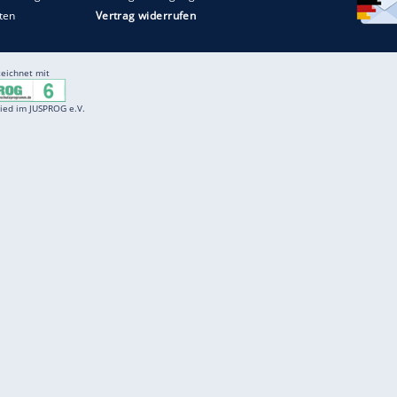
Entertainment
F
Cartoons
Spiele
D
Einbürgerungstest
Videos
f
Führerscheintest
Wissens-Quiz
f
Promi-Quiz
Witze
f
K
freenet
Kundenservice
Gender-Hinweis