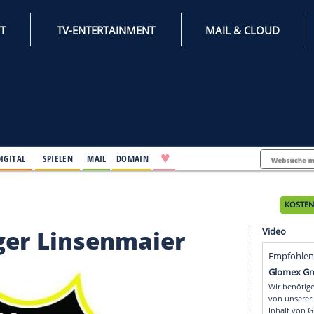
INTERNET
TV-ENTERTAINMENT
♥
IFESTYLE
DIGITAL
SPIELEN
MAIL
DOMAIN
nsenmaier
eiburger Linsenmaier