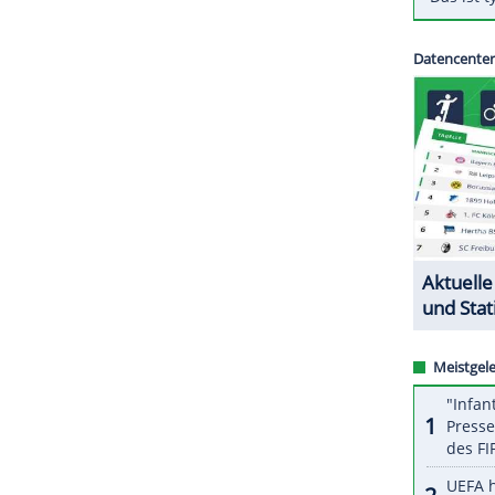
n 105 Spiele in der DEL2 auf 40 Tore und 66
ttelstürmer, der bislang in jeder Liga überzeugen
ZURÜCK ZUR STARTS