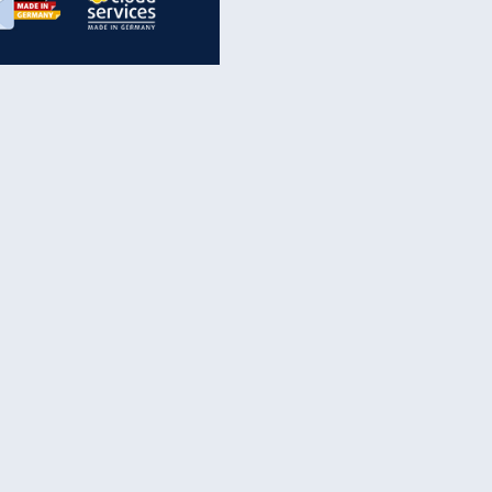
inanzen & Produkte
iscounter-Angebote
Online-Sicherheit
reenet Cloud
Ratenkredit
reenet Mail
Brutto-Netto-Rechner
reenet Webhosting
Rentenrechner
fz-Versicherung
TV-Vergleich