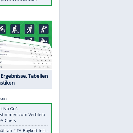
Diese Autos haben uns verlassen
Randale in Dresden: DFB-
Bundesgericht bestätigt Urteil
Mit diesen Tricks wird der Grill
ruckzuck sauber
So nutzt man alte Smartphones
EITE
sinnvoll
Das ist typisch schwedisch!
Datencenter