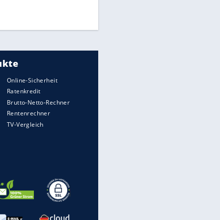
Times: Infantino bietet WM-
Finale für Unterstützung
Medien: Infantino ruft FIFA-
Mitarbeiter zu Krisentreffen