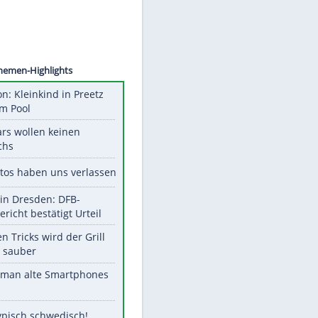
©
SID
Unsere Themen-Highlights
Obduktion: Kleinkind in Preetz
ertrank im Pool
Diese Stars wollen keinen
Nachwuchs