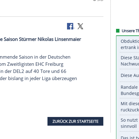
die kommende Saison Stürmer Nikolas Linsenmaier
et.
für die kommende Saison in der Deutschen
nsenmaier
vom Zweitligisten EHC Freiburg