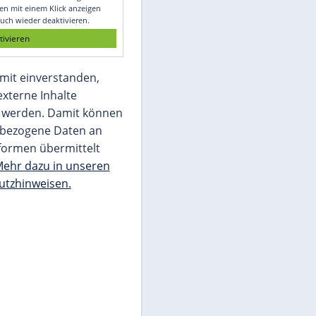
Glomex GmbH
Wir benötigen Ihre Zustimmung, um den
von unserer Redaktion eingebundenen
Inhalt von Glomex GmbH anzuzeigen. Sie
können diesen mit einem Klick anzeigen
lassen und auch wieder deaktivieren.
jetzt aktivieren
Ich bin damit einverstanden,
dass mir externe Inhalte
angezeigt werden. Damit können
personenbezogene Daten an
Drittplattformen übermittelt
werden.
Mehr dazu in unseren
Datenschutzhinweisen.