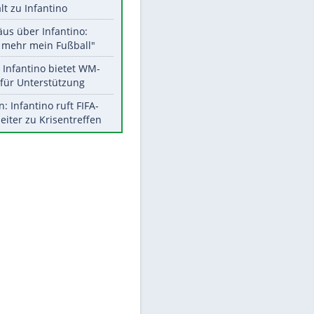
Aktuelle Ergebnisse, Tabellen
und Statistiken
Meistgelesen
"Infanti-No Go":
Pressestimmen zum Verbleib
des FIFA-Chefs
UEFA hält an FIFA-Boykott fest -
CAF hält zu Infantino
Matthäus über Infantino:
"Nicht mehr mein Fußball"