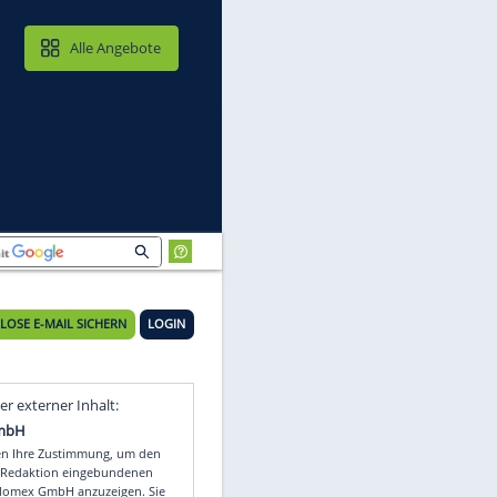
MAIL & CLOUD
Alle Angebote
KOSTENLOSE E-MAIL SICHERN
LOGIN
Video
Empfohlener externer Inhalt: