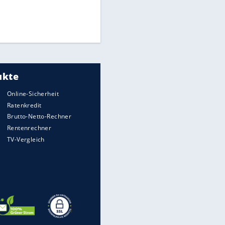
Times: Infantino bietet WM-
Finale für Unterstützung
Medien: Infantino ruft FIFA-
Mitarbeiter zu Krisentreffen
DFB: Ermittlungen im "Fall
Freigang" dauern noch an