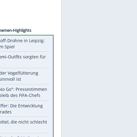
©
SID
Unsere Themen-Highlights
Sprengstoff-Drohne in Leipzig:
Semtex im Spiel
Diese Promi-Outfits sorgten für
Aufruhr!