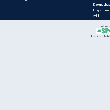
Services
Börse
Jobbörse
Spritpreis aktuell
Wetter
Ferientermine
Partnersuche
Online Angebote