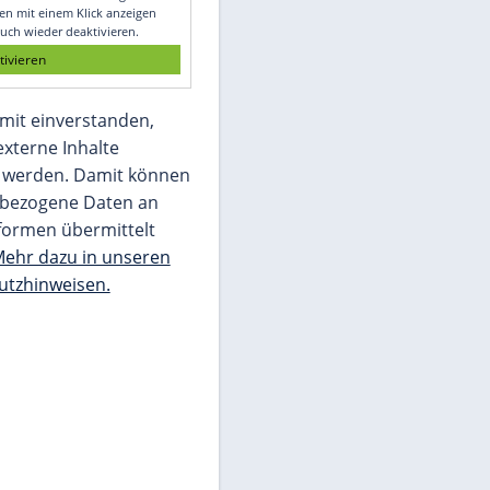
Glomex GmbH
Wir benötigen Ihre Zustimmung, um den
von unserer Redaktion eingebundenen
Inhalt von Glomex GmbH anzuzeigen. Sie
können diesen mit einem Klick anzeigen
lassen und auch wieder deaktivieren.
jetzt aktivieren
Ich bin damit einverstanden,
dass mir externe Inhalte
angezeigt werden. Damit können
personenbezogene Daten an
Drittplattformen übermittelt
werden.
Mehr dazu in unseren
Datenschutzhinweisen.