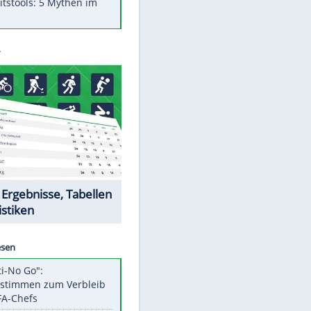
Was bei der Vogelfütterung
wirklich sinnvoll ist
"Infanti-No Go": Pressestimmen
zum Verbleib des FIFA-Chefs
Im Zeitraffer: Die Entwicklung
des Lenkrades
Lebensmittel, die nicht schlecht
werden
Sicherheitstools: 5 Mythen im
Check
EITE
Datencenter