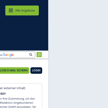
MAIL & CLOUD
Alle Angebote
KOSTENLOSE E-MAIL SICHERN
LOGIN
Video
Empfohlener externer Inhalt: