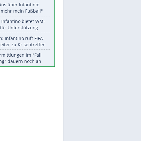
Aktuelle Ergebnisse, Tabellen
und Statistiken
Meistgelesen
"Infanti-No Go":
Pressestimmen zum Verbleib
des FIFA-Chefs
Matthäus über Infantino:
"Nicht mehr mein Fußball"