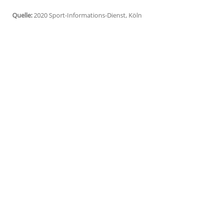
Köln
(SID) - Die
Nürnberg Ice Tigers
aus d
Fox
wieder unter Vertrag genommen. Der 
dänischen Erstligisten
Frederikshavn Wh
kommende Saison unterschreibt. Dies te
"Als die Ice Tigers signalisiert haben, m
Sekunde überlegen", sagte
Fox
, der zwis
spielte. In der abgelaufenen Saison war 
der Top-Scorer bei
Frederikshavn
.
Quelle:
2020 Sport-Informations-Dienst, Köln