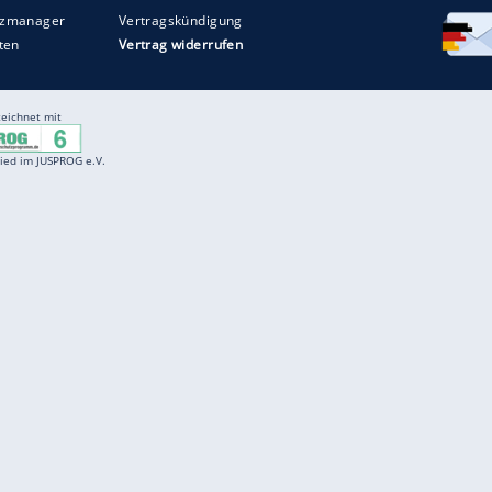
Entertainment
F
Cartoons
Spiele
D
Einbürgerungstest
Videos
f
Führerscheintest
Wissens-Quiz
f
Promi-Quiz
Witze
f
K
freenet