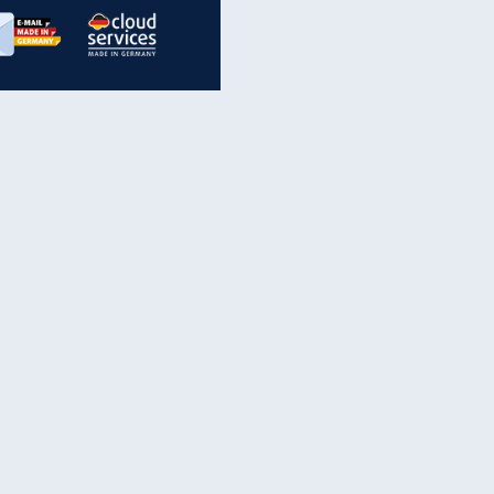
inanzen & Produkte
iscounter-Angebote
Online-Sicherheit
reenet Cloud
Ratenkredit
reenet Mail
Brutto-Netto-Rechner
reenet Webhosting
Rentenrechner
fz-Versicherung
TV-Vergleich