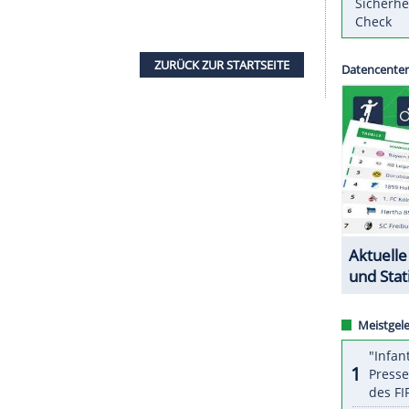
er Deutschen
Eishockey
Liga (
DEL
) haben
Dane
26-Jährige Kanadier kehrt nach einem Jahr beim
ite Hawks
zurück nach
Nürnberg
, wo er für die
ilte das DEL-Gründungsmitglied am Sonntag mit.
ich zurückholen zu wollen, musste ich keine
chen 2017 und 2019 bereits für die Franken
der Linksschütze mit 24 Treffer und 35 Vorlagen
ZURÜCK ZUR STARTS