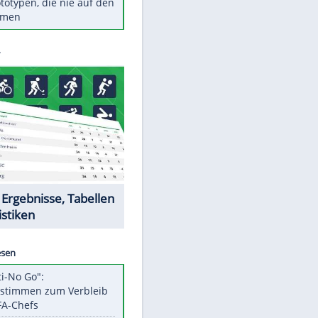
Diese TV-Legenden sind bis
heute unvergessen
Woran man Menschen mit
niedrigem EQ erkennt
Torlos gegen Kaiserslautern:
Stotterstart von Wolfsburg
Ist ein Vulkanausbruch in
Deutschland möglich?
5 VW-Prototypen, die nie auf den
Markt kamen
Datencenter