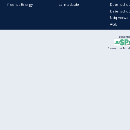
Services
Börse
Jobbörse
Spritpreis aktuell
Wetter
Ferientermine
Partnersuche
Online Angebote