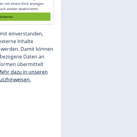
Glomex GmbH
Wir benötigen Ihre Zustimmung, um den
von unserer Redaktion eingebundenen
Inhalt von Glomex GmbH anzuzeigen. Sie
können diesen mit einem Klick anzeigen
lassen und auch wieder deaktivieren.
jetzt aktivieren
Ich bin damit einverstanden,
dass mir externe Inhalte
angezeigt werden. Damit können
personenbezogene Daten an
Drittplattformen übermittelt
werden.
Mehr dazu in unseren
Datenschutzhinweisen.