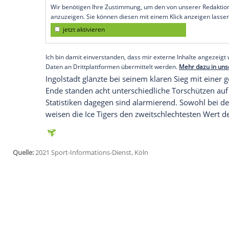
in der Gruppe Süd der Deutschen Eishock
Zuvor waren die
Eisbären Berlin
in der N
geklettert. Die Hauptstädter siegten gege
2:0, 1:0) und haben nach elf Partien zeh
ersten vier Teams der Hauptrunde aus de
ein.
Empfohlener externer Inhalt:
Glomex GmbH
Wir benötigen Ihre Zustimmung, um den von un
anzuzeigen. Sie können diesen mit einem Klick a
jetzt aktivieren
Ich bin damit einverstanden, dass mir externe In
Daten an Drittplattformen übermittelt werden.
Meh