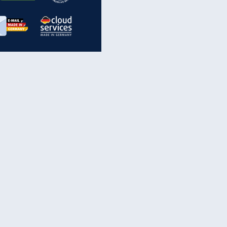
inanzen & Produkte
iscounter-Angebote
Online-Sicherheit
reenet Cloud
Ratenkredit
reenet Mail
Brutto-Netto-Rechner
reenet Webhosting
Rentenrechner
fz-Versicherung
TV-Vergleich