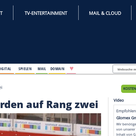
INTERNET
TV-ENTERTAINMENT
♥
IFESTYLE
DIGITAL
SPIELEN
MAIL
DOMAIN
auf Rang zwei
 im Norden auf Rang zw