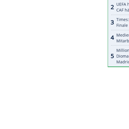
 mit einer geschlossen starken Teamleistung. Am
schützen auf dem Videowürfel.
Nürnbergs
wohl bei den Treffern als auch bei den Gegentoren
sten Wert der
DEL
auf.
ZURÜCK ZUR STARTS