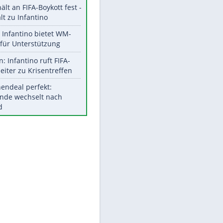
Aktuelle Ergebnisse, Tabellen
und Statistiken
EITE
Meistgelesen
"Infanti-No Go":
Pressestimmen zum Verbleib
des FIFA-Chefs
UEFA hält an FIFA-Boykott fest -
CAF hält zu Infantino