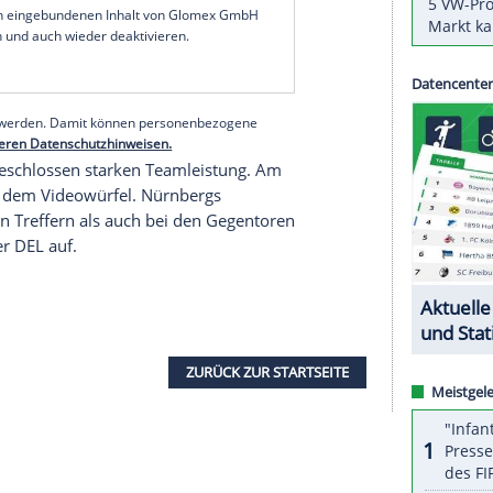
ey Liga (
DEL
),
Ingolstadt
bleibt Zweiter.
ord-Gruppe auf den zweiten Tabellenplatz
n die viertplatzierten
Iserlohn Roosters
4:2 (1:2,
n Punkte Vorsprung auf Rang fünf. Die jeweils
n Gruppen Nord und Süd ziehen in die Play-offs
serer Redaktion eingebundenen Inhalt von Glomex GmbH
nzeigen lassen und auch wieder deaktivieren.
halte angezeigt werden. Damit können personenbezogene
r dazu in unseren Datenschutzhinweisen.