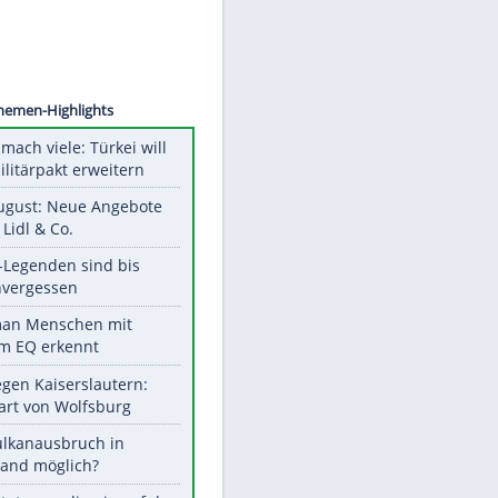
©
SID
Unsere Themen-Highlights
Aus drei mach viele: Türkei will
neuen Militärpakt erweitern
Ab 10. August: Neue Angebote
bei ALDI, Lidl & Co.