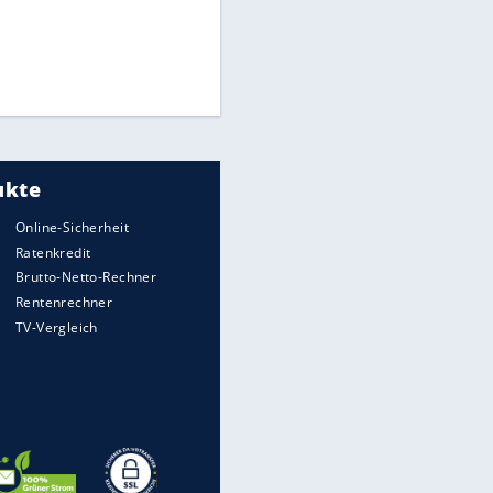
Times: Infantino bietet WM-
Finale für Unterstützung
Medien: Infantino ruft FIFA-
Mitarbeiter zu Krisentreffen
Millionendeal perfekt:
Diomande wechselt nach
Madrid