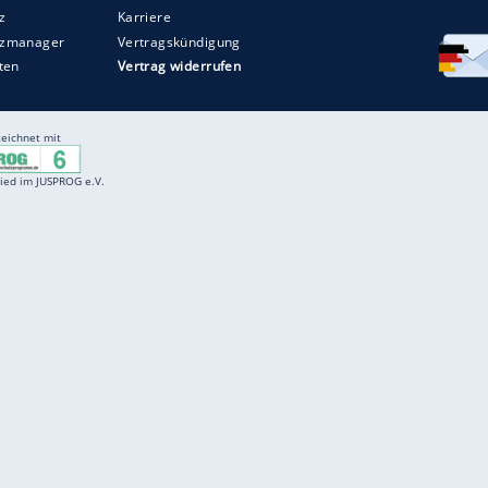
Entertainment
F
Cartoons
Spiele
D
Einbürgerungstest
Videos
f
Führerscheintest
Wissens-Quiz
f
Promi-Quiz
Witze
f
K
freenet