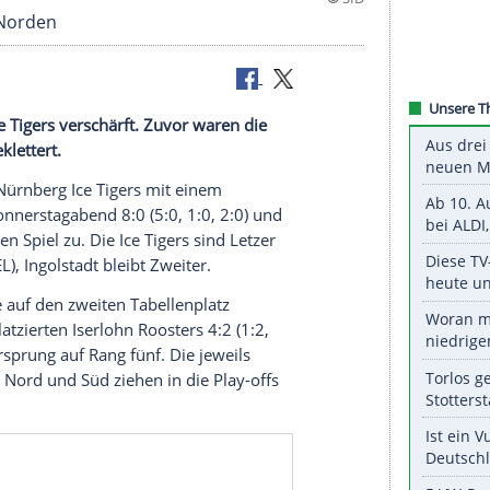
Zweiter im Norden
ürnberg Ice Tigers
verschärft. Zuvor waren die
atz zwei geklettert.
se
bei den
Nürnberg Ice Tigers
mit einem
wann am Donnerstagabend 8:0 (5:0, 1:0, 2:0) und
age im elften Spiel zu. Die Ice Tigers sind Letzer