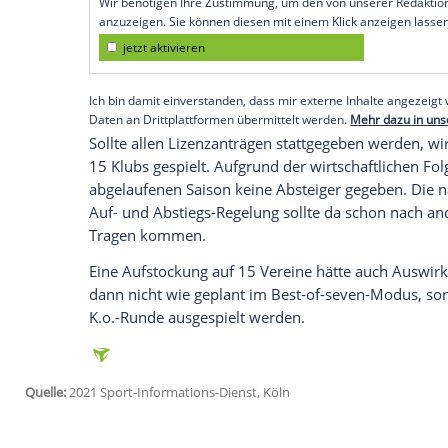
Köln (SID) - Alle 14 Vereine der Deutsch
Steelers nach ihrer sportlichen
Qualifikat
Lizenzierungsverfahren
eingereicht. Das t
Bietigheim hatte sich in den Aufstiegs-Pl
durchgesetzt und damit das Recht erwor
wirtschaftlichen und infrastrukturellen
Empfohlener externer Inhalt:
Glomex GmbH
Wir benötigen Ihre Zustimmung, um den von un
anzuzeigen. Sie können diesen mit einem Klick a
jetzt aktivieren
Ich bin damit einverstanden, dass mir externe In
Daten an Drittplattformen übermittelt werden.
Meh
Sollte allen Lizenzanträgen stattgegebe