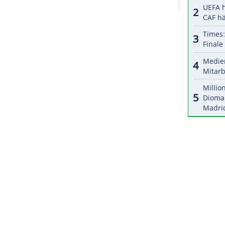
ftlichen Folgen der Corona-Pandemie hat es in der
ben. Die nach der Saison 2005/06 ausgesetzte
hon nach anderthalb Jahrzehnten wieder zum
uch Auswirkungen auf die Play-offs. Diese würden
-Modus, sondern mit maximal fünf Spielen pro
ZURÜCK ZUR STARTS