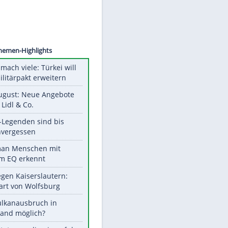
©
SID
Unsere Themen-Highlights
Aus drei mach viele: Türkei will
neuen Militärpakt erweitern
Ab 10. August: Neue Angebote
bei ALDI, Lidl & Co.