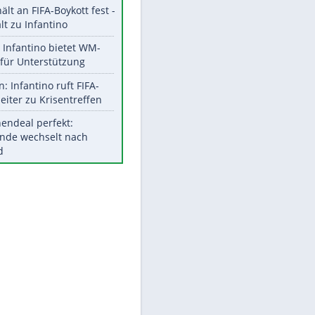
Aktuelle Ergebnisse, Tabellen
und Statistiken
Meistgelesen
"Infanti-No Go":
Pressestimmen zum Verbleib
des FIFA-Chefs
EITE
UEFA hält an FIFA-Boykott fest -
CAF hält zu Infantino