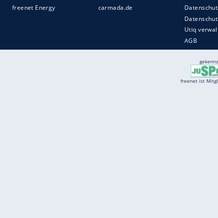
Services
Börse
Jobbörse
Spritpreis aktuell
Wetter
Ferientermine
Partnersuche
Online Angebote