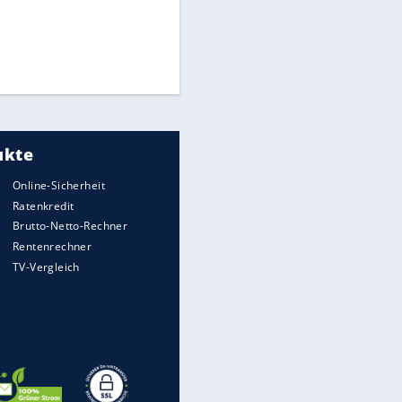
Times: Infantino bietet WM-
Finale für Unterstützung
Medien: Infantino ruft FIFA-
Mitarbeiter zu Krisentreffen
Millionendeal perfekt:
Diomande wechselt nach
Madrid