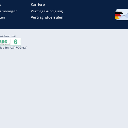
Entertainment
F
Cartoons
Spiele
D
Einbürgerungstest
Videos
f
Führerscheintest
Wissens-Quiz
f
Promi-Quiz
Witze
f
K
freenet