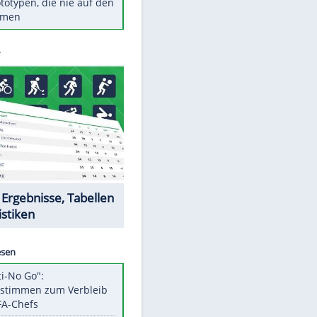
Diese TV-Legenden sind bis
heute unvergessen
Woran man Menschen mit
niedrigem EQ erkennt
Torlos gegen Kaiserslautern:
Stotterstart von Wolfsburg
Ist ein Vulkanausbruch in
Deutschland möglich?
5 VW-Prototypen, die nie auf den
Markt kamen
Datencenter