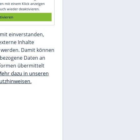
Glomex GmbH
Wir benötigen Ihre Zustimmung, um den
von unserer Redaktion eingebundenen
Inhalt von Glomex GmbH anzuzeigen. Sie
können diesen mit einem Klick anzeigen
lassen und auch wieder deaktivieren.
jetzt aktivieren
Ich bin damit einverstanden,
dass mir externe Inhalte
angezeigt werden. Damit können
personenbezogene Daten an
Drittplattformen übermittelt
werden.
Mehr dazu in unseren
Datenschutzhinweisen.