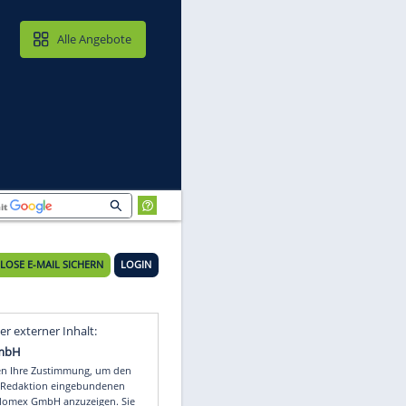
MAIL & CLOUD
Alle Angebote
KOSTENLOSE E-MAIL SICHERN
LOGIN
Video
Empfohlener externer Inhalt: