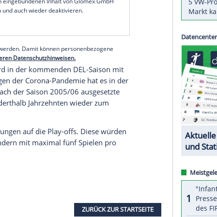
en
Eishockey
Liga (DEL) sowie die
Bietigheim
ion
haben fristgerecht ihre
Unterlagen
für das
eilte die
DEL
am Donnerstag mit.
ay-offs der
DEL2
gegen die
Kassel Huskies
ben, eine
Lizenz
für die
DEL
zu beantragen. Die
 Anforderungen werden nun geprüft.
serer Redaktion eingebundenen Inhalt von Glomex GmbH
nzeigen lassen und auch wieder deaktivieren.
halte angezeigt werden. Damit können personenbezogene
r dazu in unseren Datenschutzhinweisen.
n werden, wird in der kommenden DEL-Saison mit