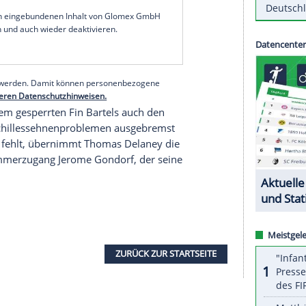
er Bremen
will an seine erfolgreiche Geschichte
i den
Würzburger Kickers
am Samstag (20.45
eutes Ausrutschen in der ersten Runde
itel zu gewinnen, und auch der kürzeste Weg,
f
Frank Baumann
. Werder hat insgesamt sechsmal
r seit 2011 auch schon viermal zum Auftakt.
serer Redaktion eingebundenen Inhalt von Glomex GmbH
nzeigen lassen und auch wieder deaktivieren.
halte angezeigt werden. Damit können personenbezogene
r dazu in unseren Datenschutzhinweisen.