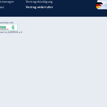
Entertainment
F
Cartoons
Spiele
D
Einbürgerungstest
Videos
f
Führerscheintest
Wissens-Quiz
f
Promi-Quiz
Witze
f
K
freenet