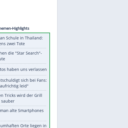
©
SID
Unsere Themen-Highlights
Schüsse an Schule in Thailand:
mindestens zwei Tote
Das machen die "Star Search"-
Stars heute