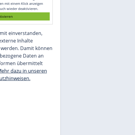
Glomex GmbH
Wir benötigen Ihre Zustimmung, um den
von unserer Redaktion eingebundenen
Inhalt von Glomex GmbH anzuzeigen. Sie
können diesen mit einem Klick anzeigen
lassen und auch wieder deaktivieren.
jetzt aktivieren
Ich bin damit einverstanden,
dass mir externe Inhalte
angezeigt werden. Damit können
personenbezogene Daten an
Drittplattformen übermittelt
werden.
Mehr dazu in unseren
Datenschutzhinweisen.