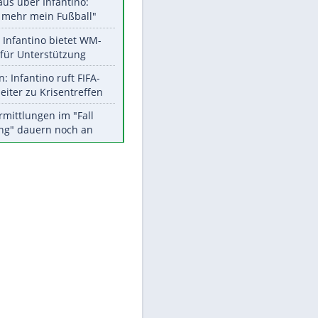
Aktuelle Ergebnisse, Tabellen
und Statistiken
Meistgelesen
EITE
"Infanti-No Go":
Pressestimmen zum Verbleib
des FIFA-Chefs
Matthäus über Infantino:
"Nicht mehr mein Fußball"
Times: Infantino bietet WM-