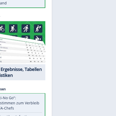
Diese Autos haben uns verlassen
Reese entschuldigt sich bei Fans:
"Tut mir aufrichtig leid"
Mit diesen Tricks wird der Grill
ruckzuck sauber
So nutzt man alte Smartphones
sinnvoll
Diese traumhaften Orte liegen in
Deutschland
Datencenter