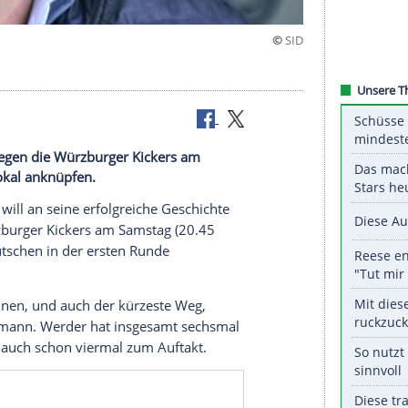
en
 im Duell gegen die Würzburger Kickers am
te im DFB-Pokal anknüpfen.