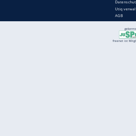
Services
Börse
Jobbörse
Spritpreis aktuell
Wetter
Ferientermine
Partnersuche
Online Angebote