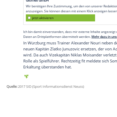
Bremen
(SID) - Fußball-Bundesligist
Werd
im DFB-Pokal anknüpfen und im
Duell
be
Uhr/Sky) in
Offenbach
unbedingt ein ern
vermeiden.
"Der Pokal ist der kürzeste Weg, einen T
international zu spielen", sagte Sportche
den DFB-Pokal gewonnen, scheiterte abe
Empfohlener externer Inhalt:
Glomex GmbH
Wir benötigen Ihre Zustimmung, um den von un
anzuzeigen. Sie können diesen mit einem Klick a
jetzt aktivieren
Ich bin damit einverstanden, dass mir externe In
Daten an Drittplattformen übermittelt werden.
Meh