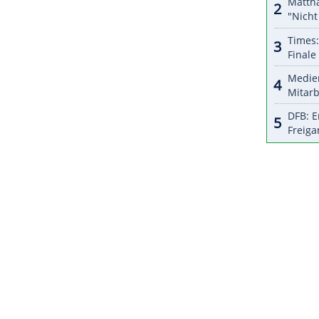
ri
neben dem gesperrten
Fin Bartels
auch den
n, der von Achillessehnenproblemen ausgebremst
der verletzt fehlt, übernimmt Thomas Delaney die
eldete sich Sommerzugang Jerome Gondorf, der seine
ZURÜCK ZUR STARTS