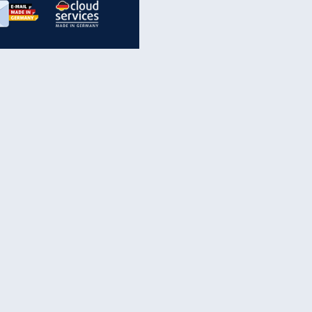
inanzen & Produkte
iscounter-Angebote
Online-Sicherheit
reenet Cloud
Ratenkredit
reenet Mail
Brutto-Netto-Rechner
reenet Webhosting
Rentenrechner
fz-Versicherung
TV-Vergleich