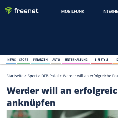
MOBILFUNK
NEWS
SPORT
FINANZEN
AUTO
UNTERHALTUNG
L
Startseite
>
Sport
>
DFB-Pokal
>
Werder will an erfo
Werder will an erfol