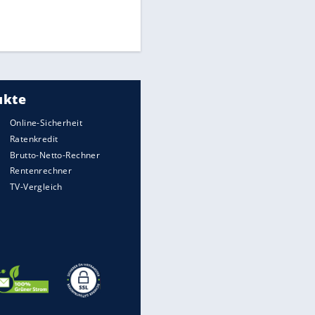
Finale für Unterstützung
Medien: Infantino ruft FIFA-
Mitarbeiter zu Krisentreffen
DFB: Ermittlungen im "Fall
Freigang" dauern noch an