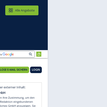
MAIL & CLOUD
Alle Angebote
KOSTENLOSE E-MAIL SICHERN
LOGIN
Video
Empfohlener externer Inhalt: