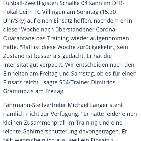
Fußball-Zweitligisten
Schalke 04
kann im
DFB-
Pokal
beim
FC Villingen
am Sonntag (15.30
Uhr/Sky) auf einen Einsatz hoffen, nachdem er in
dieser Woche nach überstandener Corona-
Quarantäne das Training wieder aufgenommen
hatte. "
Ralf
ist diese Woche zurückgekehrt, sein
Zustand ist besser als gedacht. Er hat die
Intensität
gut verpackt. Wir entscheiden nach den
Einheiten am Freitag und Samstag, ob es für einen
Einsatz reicht", sagte S04-Trainer
Dimitrios
Grammozis
am Freitag.
Fährmann-Stellvertreter
Michael Langer
steht
nämlich nicht zur
Verfügung
. "Er hatte leider einen
kleinen
Zusammenprall
im Training und eine
leichte
Gehirnerschütterung
davongetragen. Er
fällt wahrscheinlich aus, weil ein Einsatz zu