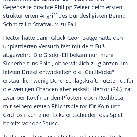
Gegenseite brachte
Philipp Zeiger
beim ersten
strukturierten Angriff des Bundesligisten
Benno
Schmitz
im Strafraum zu Fall.
Hector
hatte dann Glück, Leon Bätge hätte den
unplatzierten Versuch fast mit dem Fuß
abgewehrt. Die Gisdol-Elf bekam nun mehr
Sicherheit ins Spiel, ohne wirklich zu glänzen. Im
letzten Drittel entwickelten die "Geißböcke"
erstaunlich wenig Durchschlagskraft, nutzten dafür
die wenigen Chancen aber eiskalt.
Hector
(34.) traf
zwar per Kopf nur den Pfosten, doch Rexhbecaj
mit seinem ersten Pflichtspieltor für
Köln
und
Czichos
nach einer Ecke entschieden das Spiel
bereits vor der Pause.
Trotz der schier aussichtslosen Lage spielte die