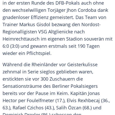
in der ersten Runde des
DFB-Pokals
auch ohne
den wechselwilligen Torjäger
Jhon Cordoba
dank
gnadenloser Effizienz gemeistert. Das Team von
Trainer
Markus Gisdol
bezwang den Nordost-
Regionalligisten
VSG Altglienicke
nach
Heimrechttausch im eigenen Stadion souverän mit
6:0 (3:0) und gewann erstmals seit 190 Tagen
wieder ein
Pflichtspiel
.
Während die Rheinländer vor Geisterkulisse
zehnmal in Serie sieglos geblieben waren,
erstickten sie vor 300 Zuschauern die
Sensationsträume des Berliner Pokalsiegers
bereits vor der Pause im Keim. Kapitän
Jonas
Hector
per Foulelfmeter (17.), Elvis Rexhbecaj (36.,
63.),
Rafael Czichos
(43.),
Salih Özcan
(68.) und
Dominick Drexler
(86.) schossen den