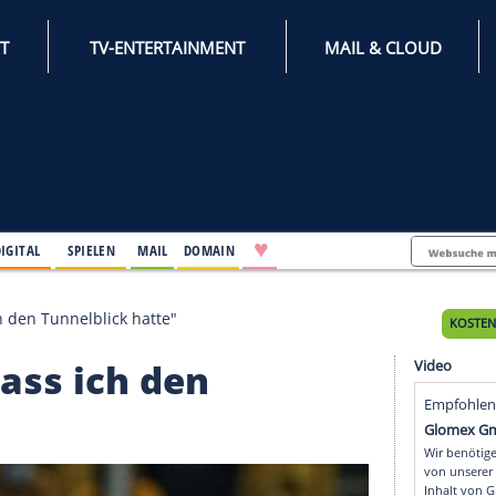
INTERNET
TV-ENTERTAINMENT
♥
IFESTYLE
DIGITAL
SPIELEN
MAIL
DOMAIN
ken, dass ich den Tunnelblick hatte"
en, dass ich den