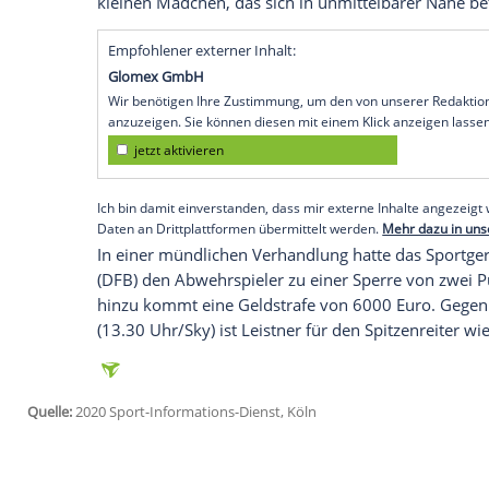
Hamburg
(SID) - Bei seiner körperlichen
Toni Leistner
vom Zweitliga-Tabellenfüh
Kontrolle über sich verloren. "Im Nachhi
hatte und nicht das Große und Ganze sah"
Interview.
Der 30-Jährige war nach der 1:4-Nieder
Dresden
auf die Tribüne gestürmt und hat
Rede gestellt und gepackt.
Leistner
: "Ich
bei Beleidigungen in den Block steigen." 
kleinen Mädchen, das sich in unmittelba
Empfohlener externer Inhalt:
Glomex GmbH
Wir benötigen Ihre Zustimmung, um den von un
anzuzeigen. Sie können diesen mit einem Klick a
jetzt aktivieren