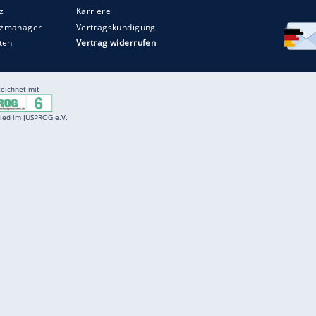
Entertainment
F
Cartoons
Spiele
D
Einbürgerungstest
Videos
f
Führerscheintest
Wissens-Quiz
f
Promi-Quiz
Witze
f
K
freenet