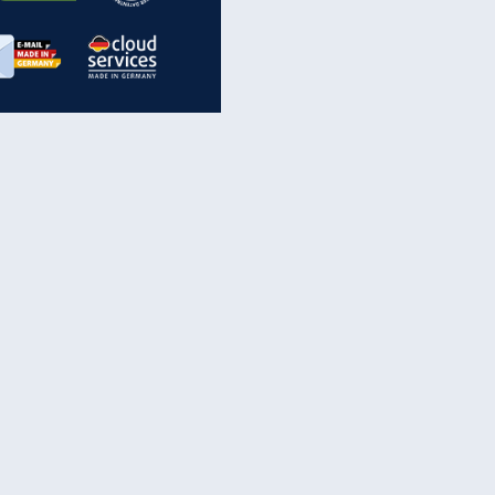
inanzen & Produkte
iscounter-Angebote
Online-Sicherheit
reenet Cloud
Ratenkredit
reenet Mail
Brutto-Netto-Rechner
reenet Webhosting
Rentenrechner
fz-Versicherung
TV-Vergleich