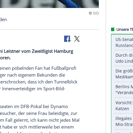
ch St. Truiden
ballprofi Toni Leistner vom Zweitligist Hamburg
r sich verloren.