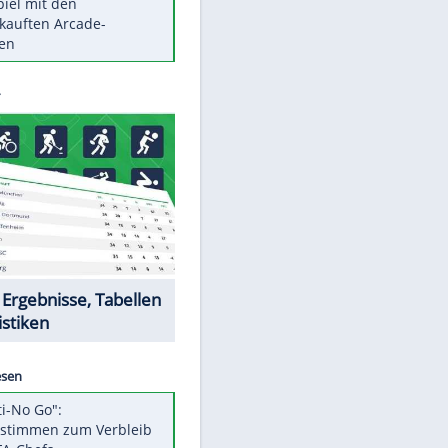
Die größten Mythen über
Medikamente
Berlins Matchwinner Grönning:
"Veränderte Perspektive"
Vorsicht: Diese 17 Dinge hassen
Katzen
Illegales Asphalt-Kartell muss
Mio-Strafe zahlen
Memo-Spiel mit den
meistverkauften Arcade-
Maschinen
Datencenter