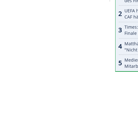
halte angezeigt werden. Damit können personenbezogene
r dazu in unseren Datenschutzhinweisen.
das Sportgericht des Deutschen Fußball-Bundes
von zwei Punkt- und zwei Pokalspielen verurteilt,
uro. Gegen Verfolger Erzgebirge Aue am Sonntag
nreiter wieder spielberechtigt.
ZURÜCK ZUR STARTS