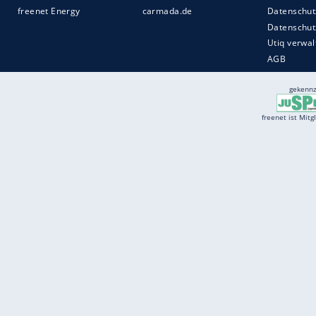
Services
Börse
Jobbörse
Spritpreis aktuell
Wetter
Ferientermine
Partnersuche
Online Angebote