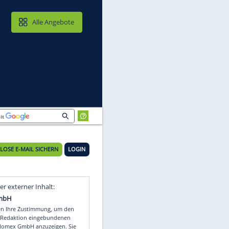
MAIL & CLOUD
Alle Angebote
KOSTENLOSE E-MAIL SICHERN
LOGIN
Video
Empfohlener externer Inhalt: