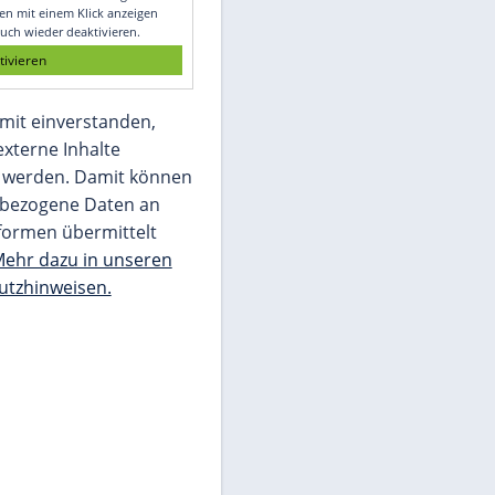
Glomex GmbH
Wir benötigen Ihre Zustimmung, um den
von unserer Redaktion eingebundenen
Inhalt von Glomex GmbH anzuzeigen. Sie
können diesen mit einem Klick anzeigen
lassen und auch wieder deaktivieren.
jetzt aktivieren
Ich bin damit einverstanden,
dass mir externe Inhalte
angezeigt werden. Damit können
personenbezogene Daten an
Drittplattformen übermittelt
werden.
Mehr dazu in unseren
Datenschutzhinweisen.