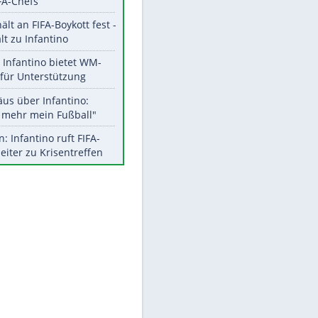
Aktuelle Ergebnisse, Tabellen
und Statistiken
Meistgelesen
"Infanti-No Go":
EITE
Pressestimmen zum Verbleib
des FIFA-Chefs
UEFA hält an FIFA-Boykott fest -
CAF hält zu Infantino