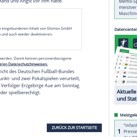
Attacke
auf einen pöbelnden Fan hat Fußballprofi
rer Hamburger nach eigenem Bekunden die
nein bin ich erschrocken, dass ich den
Tunnelblick
, sagte der Innenverteidiger im Sport-Bild-
lage der Hanseaten im
DFB-Pokal
bei
Dynamo
te einen Besucher, der seine Frau beleidigte, zur
 habe aus dem Fall gelernt, ich kann nicht jedes Mal
Entschuldigt habe er sich mittlerweile bei einem
rer Nähe befand und Angst vor ihm hatte.
serer Redaktion eingebundenen Inhalt von Glomex GmbH
nzeigen lassen und auch wieder deaktivieren.