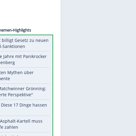
©
SID
Unsere Themen-Highlights
US-Senat billigt Gesetz zu neuen
Russland-Sanktionen
Durch die Jahre mit Panikrocker
Udo Lindenberg