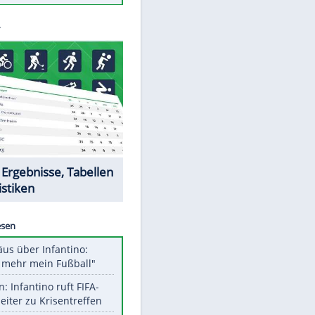
Todsünden im Restaurant
Die teuersten Neuzugänge der
BVB-Geschichte
Die gruseligsten Ort der Welt
Daten zwischen Windows und
Android austauschen
Ein Hyperschall-Jet für die Straße
EITE
Datencenter