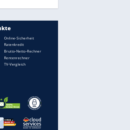
Freigang" dauern noch an
"Sehr hohe Qualität":
Lewandowski mit Doppelpack