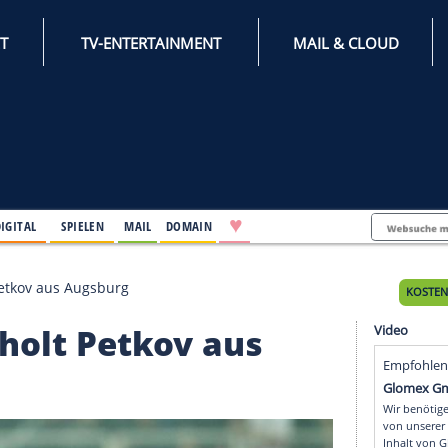
INTERNET
TV-ENTERTAINMENT
♥
IFESTYLE
DIGITAL
SPIELEN
MAIL
DOMAIN
Fürth holt Petkov aus Augsburg
ürth holt Petkov aus