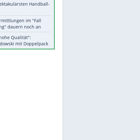
Aktuelle Ergebnisse, Tabellen
und Statistiken
Meistgelesen
Matthäus über Infantino:
"Nicht mehr mein Fußball"
Medien: Infantino ruft FIFA-
Mitarbeiter zu Krisentreffen
Die spektakulärsten Handball-
Bilder
DFB: Ermittlungen im "Fall