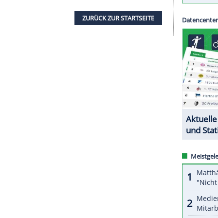
r Verein am Dienstag bekannt gab, wechselt
ch Fürth, die Vereine verständigten sich auf
spieler, der auch weiter vorne eingesetzt werden
d Azzouzi: "Er hat eine gute Dynamik mit und
eise passt". In der Bundesliga kam der 22 Jahre
um Einsatz, hinzu kommt ein Spiel im DFB-Pokal.
ZURÜCK ZUR STARTS