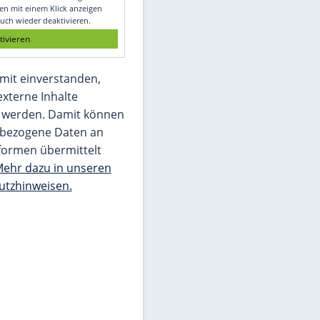
Glomex GmbH
Wir benötigen Ihre Zustimmung, um den
von unserer Redaktion eingebundenen
Inhalt von Glomex GmbH anzuzeigen. Sie
können diesen mit einem Klick anzeigen
lassen und auch wieder deaktivieren.
jetzt aktivieren
Ich bin damit einverstanden,
dass mir externe Inhalte
angezeigt werden. Damit können
personenbezogene Daten an
Drittplattformen übermittelt
werden.
Mehr dazu in unseren
Datenschutzhinweisen.