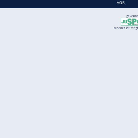
Services
Börse
Jobbörse
Spritpreis aktuell
Wetter
Ferientermine
Partnersuche
Online Angebote
freenet Mobilfunk
freenet Video
freenet TV
freenet Mobile