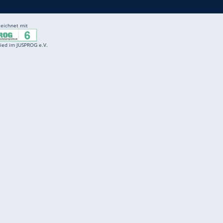
Entertainment
F
Cartoons
Spiele
D
Einbürgerungstest
Videos
f
Führerscheintest
Wissens-Quiz
f
Promi-Quiz
Witze
f
K
freenet
Kundenservice
Gender-Hinweis
Barrierefreiheitserklärung
Presse