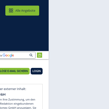
MAIL & CLOUD
Alle Angebote
KOSTENLOSE E-MAIL SICHERN
LOGIN
Video
Empfohlener externer Inhalt: