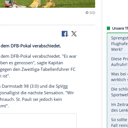
 genossen"
t Stolz aus dem DFB-Pokal verabschiedet.
it Stolz aus dem
DFB-Pokal
verabschiedet. "Es war
Bonus, wir haben es genossen", sagte
Kapitän