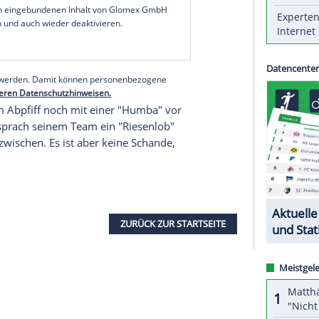
chtelfinale
gegen den Zweitliga-Tabellenführer FC
jetzt vorbei ist".
unden gegen
Darmstadt 98
(3:0) und die
SpVgg
ändische
Regionalligist
die nächste Sensation. "Wir
Patrick Weihrauch
. St. Pauli sei jedoch kein
n weiterkommt".
serer Redaktion eingebundenen Inhalt von Glomex GmbH
nzeigen lassen und auch wieder deaktivieren.
halte angezeigt werden. Damit können personenbezogene
r dazu in unseren Datenschutzhinweisen.