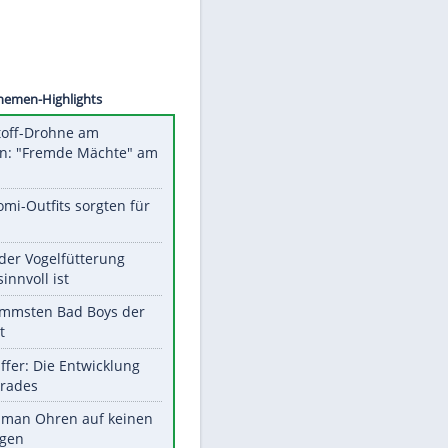
©
SID
Unsere Themen-Highlights
Sprengstoff-Drohne am
Flughafen: "Fremde Mächte" am
Werk?
Diese Promi-Outfits sorgten für