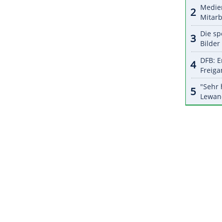
eler nach dem
Abpfiff
noch mit einer "Humba" vor
y Schwarz
sprach seinem Team ein "Riesenlob"
r
Ebenen
dazwischen. Es ist aber keine Schande,
cheiden."
ZURÜCK ZUR STARTS