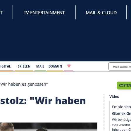
INTERNET
TV-ENTERTAINMENT
♥
IFESTYLE
DIGITAL
SPIELEN
MAIL
DOMAIN
laus stolz: "Wir haben es genossen"
aus stolz: "Wir haben