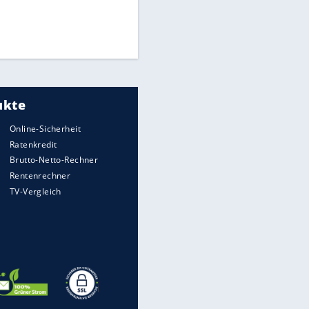
Die spektakulärsten Handball-
Bilder
DFB: Ermittlungen im "Fall
Freigang" dauern noch an
"Sehr hohe Qualität":
Lewandowski mit Doppelpack