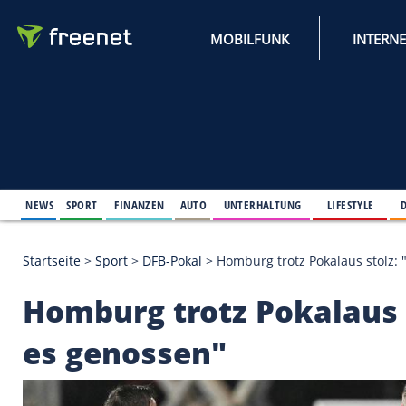
MOBILFUNK
NEWS
SPORT
FINANZEN
AUTO
UNTERHALTUNG
L
Startseite
>
Sport
>
DFB-Pokal
>
Homburg trotz Poka
Homburg trotz Pokal