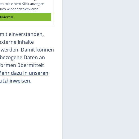
Glomex GmbH
Wir benötigen Ihre Zustimmung, um den
von unserer Redaktion eingebundenen
Inhalt von Glomex GmbH anzuzeigen. Sie
können diesen mit einem Klick anzeigen
lassen und auch wieder deaktivieren.
jetzt aktivieren
Ich bin damit einverstanden,
dass mir externe Inhalte
angezeigt werden. Damit können
personenbezogene Daten an
Drittplattformen übermittelt
werden.
Mehr dazu in unseren
Datenschutzhinweisen.