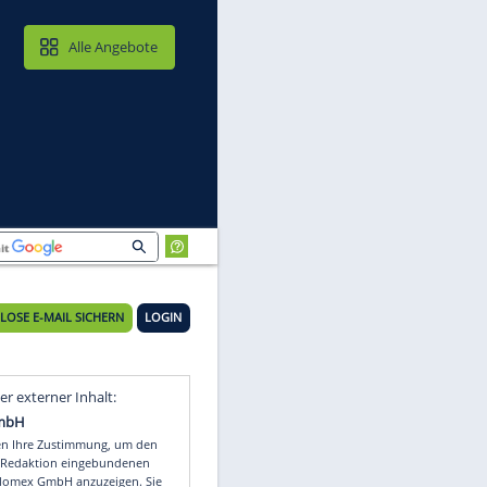
MAIL & CLOUD
Alle Angebote
KOSTENLOSE E-MAIL SICHERN
LOGIN
Video
Empfohlener externer Inhalt: