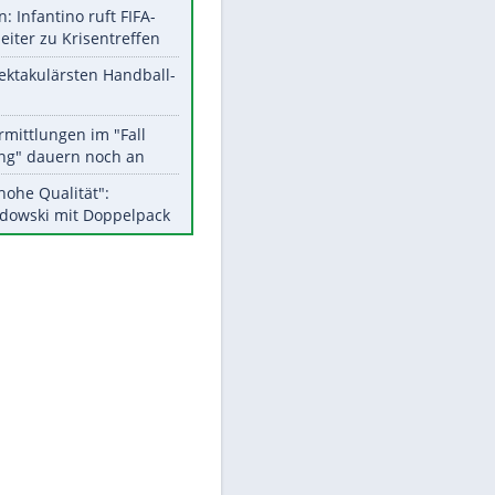
Aktuelle Ergebnisse, Tabellen
EITE
und Statistiken
Meistgelesen
Matthäus über Infantino:
"Nicht mehr mein Fußball"
Medien: Infantino ruft FIFA-
Mitarbeiter zu Krisentreffen