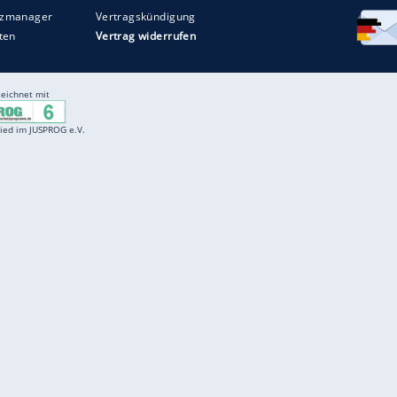
Entertainment
F
Cartoons
Spiele
D
Einbürgerungstest
Videos
f
Führerscheintest
Wissens-Quiz
f
Promi-Quiz
Witze
f
K
freenet