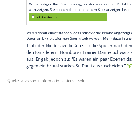
Michael Mendler nach dem 1:4 (1:1) im
A
St. Pauli. Dennoch sei es "schade, dass es 
Nach den
Siegen
in den ersten beiden R
Greuther Fürth
(2:1) verpasste der saarl
können extrem stolz auf uns sein", sagte
Gegner, "gegen den man im Vorbeigehe
Empfohlener externer Inhalt:
Glomex GmbH
Wir benötigen Ihre Zustimmung, um den von un
anzuzeigen. Sie können diesen mit einem Klick a
jetzt aktivieren
Ich bin damit einverstanden, dass mir externe In
Daten an Drittplattformen übermittelt werden.
Meh