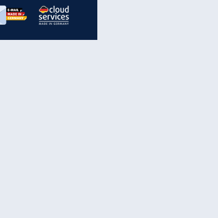
inanzen & Produkte
iscounter-Angebote
Online-Sicherheit
reenet Cloud
Ratenkredit
reenet Mail
Brutto-Netto-Rechner
reenet Webhosting
Rentenrechner
fz-Versicherung
TV-Vergleich