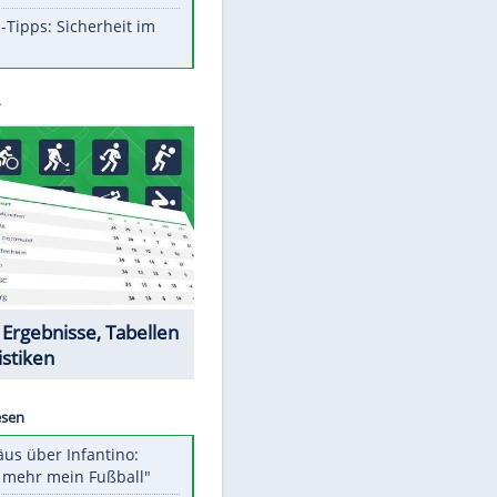
Aufruhr!
Was bei der Vogelfütterung
wirklich sinnvoll ist
Die schlimmsten Bad Boys der
Sportwelt
Im Zeitraffer: Die Entwicklung
des Lenkrades
So sollte man Ohren auf keinen
Fall reinigen
Experten-Tipps: Sicherheit im
Internet
Datencenter