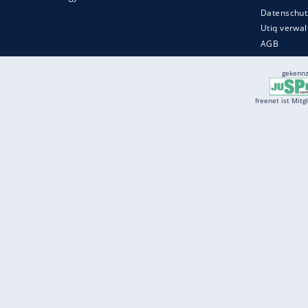
Services
Börse
Jobbörse
Spritpreis aktuell
Wetter
Ferientermine
Partnersuche
Online Angebote