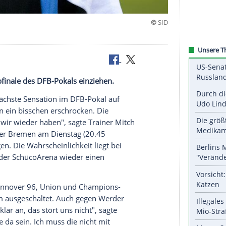
a-Fans
er ins Halbfinale des DFB-Pokals einziehen.
f um die nächste Sensation im
DFB-Pokal
auf
erlin waren ein bisschen erschrocken. Die