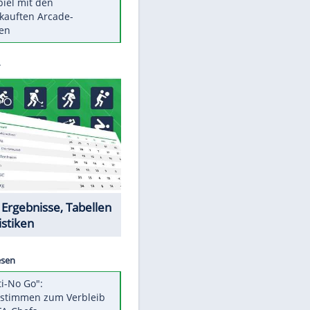
Die größten Mythen über
Medikamente
Berlins Matchwinner Grönning:
"Veränderte Perspektive"
Vorsicht: Diese 17 Dinge hassen
Katzen
Illegales Asphalt-Kartell muss
Mio-Strafe zahlen
Memo-Spiel mit den
meistverkauften Arcade-
Maschinen
Datencenter