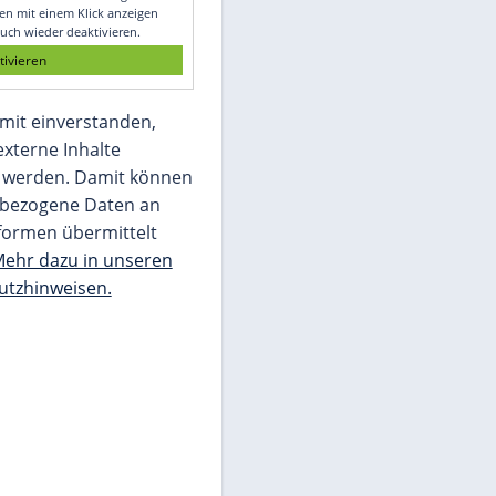
Glomex GmbH
Wir benötigen Ihre Zustimmung, um den
von unserer Redaktion eingebundenen
Inhalt von Glomex GmbH anzuzeigen. Sie
können diesen mit einem Klick anzeigen
lassen und auch wieder deaktivieren.
jetzt aktivieren
Ich bin damit einverstanden,
dass mir externe Inhalte
angezeigt werden. Damit können
personenbezogene Daten an
Drittplattformen übermittelt
werden.
Mehr dazu in unseren
Datenschutzhinweisen.