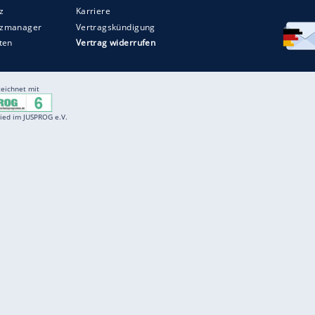
Entertainment
F
Cartoons
Spiele
D
Einbürgerungstest
Videos
f
Führerscheintest
Wissens-Quiz
f
Promi-Quiz
Witze
f
K
freenet