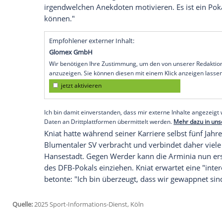
kannten die Stimmung hier nicht. Genau 
Kniat vor dem
Viertelfinale
gegen
Bundesl
Uhr/ZDF und Sky): "Da mache ich mir gar 
100 Prozent, dass die Fans da sein werd
Hexenkessel
machen."
Die Arminia hatte auf ihrem Weg ins
Vier
League-Anwärter
Freiburg
vor heimische
nehmen die
Ostwestfalen
die Rolle als
Au
Kniat, aber: "Die Jungs werden von der er
irgendwelchen Anekdoten motivieren. Es 
können."
Empfohlener externer Inhalt:
Glomex GmbH
Wir benötigen Ihre Zustimmung, um den von un