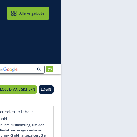
MAIL & CLOUD
Alle Angebote
KOSTENLOSE E-MAIL SICHERN
LOGIN
Video
Empfohlener externer Inhalt: