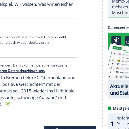
das wollen wir wieder haben", sagte
Trainer
Mitch
igist
Werder Bremen
am Dienstag (20.45
keine Sorgen. Die Wahrscheinlichkeit liegt bei
en und aus der
SchücoArena
wieder einen
telfinale
Hannover 96
,
Union
und Champions-
m Publikum ausgeschaltet. Auch gegen Werder
ßenseiter
"klar an, das stört uns nicht", sagte
sten Minute da sein. Ich muss die nicht mit
ist ein
Pokalspiel
. Wir wissen, was wir erreichen
serer Redaktion eingebundenen Inhalt von Glomex GmbH