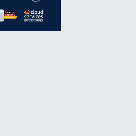
inanzen & Produkte
iscounter-Angebote
Online-Sicherheit
reenet Cloud
Ratenkredit
reenet Mail
Brutto-Netto-Rechner
reenet Webhosting
Rentenrechner
fz-Versicherung
TV-Vergleich