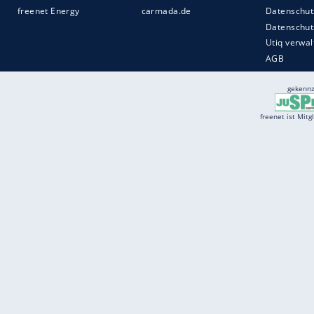
Services
Börse
Jobbörse
Spritpreis aktuell
Wetter
Ferientermine
Partnersuche
Online Angebote