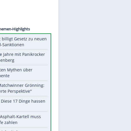
©
SID
Unsere Themen-Highlights
US-Senat billigt Gesetz zu neuen
Russland-Sanktionen
Durch die Jahre mit Panikrocker
Udo Lindenberg