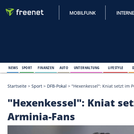
MOBILFUNK
NEWS
SPORT
FINANZEN
AUTO
UNTERHALTUNG
L
Startseite
>
Sport
>
DFB-Pokal
>
"Hexenkessel": Knia
"Hexenkessel": Knia