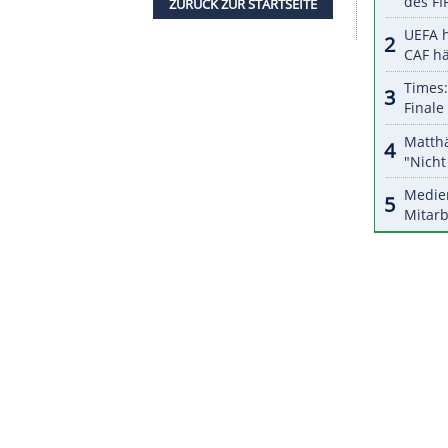
nzeigen lassen und auch wieder deaktivieren.
halte angezeigt werden. Damit können personenbezogene
r dazu in unseren Datenschutzhinweisen.
t fünf Jahre in
Bremen
beim
FC Oberneuland
und
aher viele "positive Geschichten" mit der
nia nun erstmals seit 2015 wieder ins
Halbfinale
 eine "interessante, schwierige Aufgabe" und
wappnet sind."
ZURÜCK ZUR STARTS