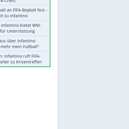
Aktuelle Ergebnisse, Tabellen
und Statistiken
Meistgelesen
"Infanti-No Go":
Pressestimmen zum Verbleib
des FIFA-Chefs
EITE
UEFA hält an FIFA-Boykott fest -
CAF hält zu Infantino