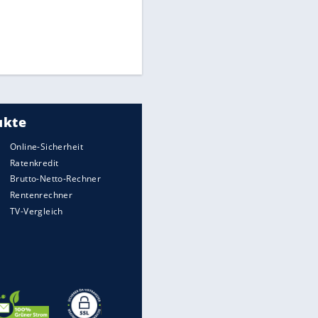
Times: Infantino bietet WM-
Finale für Unterstützung
Matthäus über Infantino:
"Nicht mehr mein Fußball"
Medien: Infantino ruft FIFA-
Mitarbeiter zu Krisentreffen