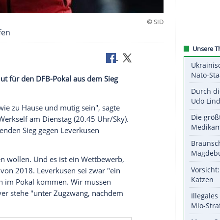
yer anknüpfen
t
schöpft Mut für den
DFB-Pokal
aus dem Sieg
undesliga
.
piel zeigen wie zu Hause und mutig sein", sagte