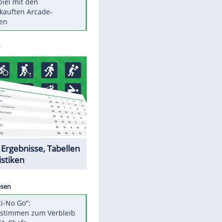
Die größten Mythen über
Medikamente
Braunschweig nach Kantersieg in
Magdeburg an der Spitze
Vorsicht: Diese 17 Dinge hassen
Katzen
Illegales Asphalt-Kartell muss
Mio-Strafe zahlen
Memo-Spiel mit den
meistverkauften Arcade-
Maschinen
Datencenter