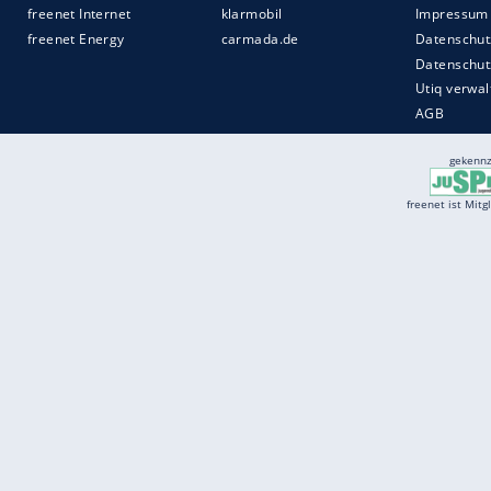
Services
Börse
Jobbörse
Spritpreis aktuell
Wetter
Ferientermine
Partnersuche