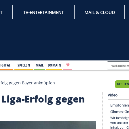
INTERNET
TV-ENTERTAINMENT
♥
IFESTYLE
DIGITAL
SPIELEN
MAIL
DOMAIN
ill an Liga-Erfolg gegen Bayer anknüpfen
ll an Liga-Erfolg gegen