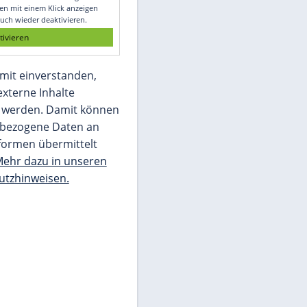
Glomex GmbH
Wir benötigen Ihre Zustimmung, um den
von unserer Redaktion eingebundenen
Inhalt von Glomex GmbH anzuzeigen. Sie
können diesen mit einem Klick anzeigen
lassen und auch wieder deaktivieren.
jetzt aktivieren
Ich bin damit einverstanden,
dass mir externe Inhalte
angezeigt werden. Damit können
personenbezogene Daten an
Drittplattformen übermittelt
werden.
Mehr dazu in unseren
Datenschutzhinweisen.