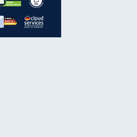
inanzen & Produkte
iscounter-Angebote
Online-Sicherheit
reenet Cloud
Ratenkredit
reenet Mail
Brutto-Netto-Rechner
reenet Webhosting
Rentenrechner
fz-Versicherung
TV-Vergleich