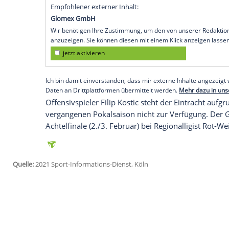
der Österreicher vor der
Zweitrundenpar
In der Liga hatten die
Hessen
zuletzt ein
eingefahren (2:1).
"Es ist ein einziges Spiel, in dem beide
der
Frankfurt
liegt", sagte der Coach des
schwieriges Los. Aber wir wollen so we
unsere aktuelle Form mitnehmen", sagt
es zuletzt nicht mehr so rund lief".
Empfohlener externer Inhalt:
Glomex GmbH
Wir benötigen Ihre Zustimmung, um den von un
anzuzeigen. Sie können diesen mit einem Klick a
jetzt aktivieren