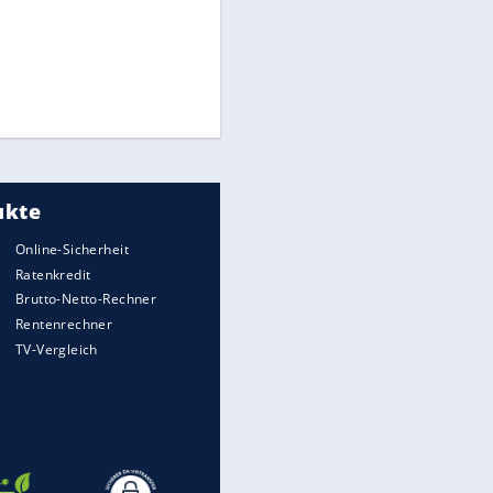
Times: Infantino bietet WM-
Finale für Unterstützung
Medien: Infantino ruft FIFA-
Mitarbeiter zu Krisentreffen
Millionendeal perfekt:
Diomande wechselt nach
Madrid