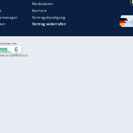
Entertainment
F
Cartoons
Spiele
D
Einbürgerungstest
Videos
f
Führerscheintest
Wissens-Quiz
f
Promi-Quiz
Witze
f
K