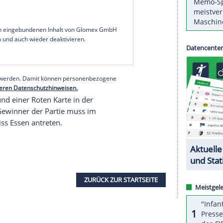
tie
bei der Werkself am Dienstag (20.45 Uhr/Sky).
en überzeugenden Sieg gegen
Leverkusen
 weiterkommen wollen. Und es ist ein Wettbewerb,
 Titelträgers von 2018.
Leverkusen
sei zwar "ein
it wie möglich im Pokal kommen. Wir müssen
e
Hütter
. Bayer stehe "unter Zugzwang, nachdem
serer Redaktion eingebundenen Inhalt von Glomex GmbH
nzeigen lassen und auch wieder deaktivieren.