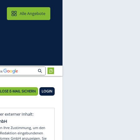
MAIL & CLOUD
Alle Angebote
KOSTENLOSE E-MAIL SICHERN
LOGIN
Video
Empfohlener externer Inhalt: