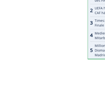
halte angezeigt werden. Damit können personenbezogene
r dazu in unseren Datenschutzhinweisen.
tracht aufgrund einer Roten Karte in der
ügung. Der Gewinner der Partie muss im
igist Rot-Weiss Essen antreten.
ZURÜCK ZUR STARTS