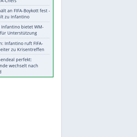
Aktuelle Ergebnisse, Tabellen
und Statistiken
EITE
Meistgelesen
"Infanti-No Go":
Pressestimmen zum Verbleib
des FIFA-Chefs
UEFA hält an FIFA-Boykott fest -
CAF hält zu Infantino