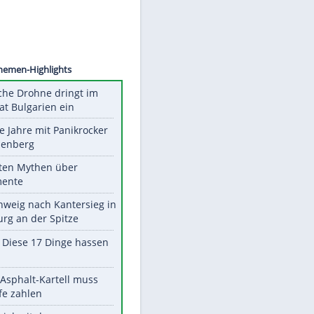
©
SID
Unsere Themen-Highlights
Ukrainische Drohne dringt im
Nato-Staat Bulgarien ein
Durch die Jahre mit Panikrocker
Udo Lindenberg