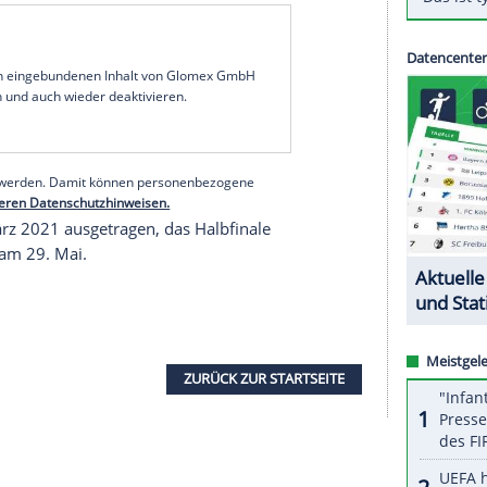
strommel
: Skisprung-Olympiasieger
Sven
-Sportschau (17.30 Uhr) die Achtelfinal-Paarungen
ühere Gewinner der
Vierschanzentournee
das
ter Frymuth, moderiert wird die Sendung von
rden am 2. und 3. Februar 2021 gespielt, die
albfinals am 1. und 2. Mai folgt das Finale im
lverteidiger ist Bayern München. Alle Spiele
serer Redaktion eingebundenen Inhalt von Glomex GmbH
nzeigen lassen und auch wieder deaktivieren.