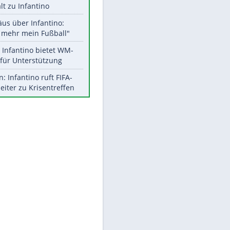
Aktuelle Ergebnisse, Tabellen
und Statistiken
Meistgelesen
EITE
"Infanti-No Go":
Pressestimmen zum Verbleib
des FIFA-Chefs
UEFA hält an FIFA-Boykott fest -
CAF hält zu Infantino
Matthäus über Infantino:
"Nicht mehr mein Fußball"