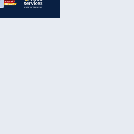
inanzen & Produkte
iscounter-Angebote
Online-Sicherheit
reenet Cloud
Ratenkredit
reenet Mail
Brutto-Netto-Rechner
reenet Webhosting
Rentenrechner
fz-Versicherung
TV-Vergleich