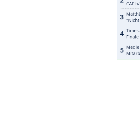
halte angezeigt werden. Damit können personenbezogene
r dazu in unseren Datenschutzhinweisen.
. und 21. März 2021 ausgetragen, das Halbfinale
Köln
steigt am 29. Mai.
ZURÜCK ZUR STARTS