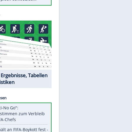
Diese Autos haben uns verlassen
Auftakt-Misere gestoppt: Berlin
gewinnt in Bochum
Mit diesen Tricks wird der Grill
ruckzuck sauber
So nutzt man alte Smartphones
sinnvoll
Das ist typisch schwedisch!
Datencenter