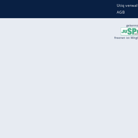
Services
Börse
Jobbörse
Spritpreis aktuell
Wetter
Ferientermine
Partnersuche
Online Angebote
freenet Mobilfunk
freenet Video