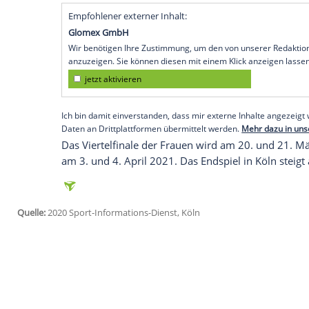
Köln
(SID) - Vom
Schanzentisch
an die
Lo
Hannawald
wird am 3. Januar in der ARD
im
DFB-Pokal
ziehen. Zudem lost der fr
Viertelfinale der Frauen aus.
Ziehungsleiter ist DFB-Vizepräsident Pe
Alexander Bommes
. Die Achtelfinals we
Viertelfinals am 2. und 3. März. Auf die H
Berliner Olympiastadion am 13. Mai, Tite
werden von Sky live übertragen.
Empfohlener externer Inhalt:
Glomex GmbH
Wir benötigen Ihre Zustimmung, um den von un
anzuzeigen. Sie können diesen mit einem Klick a
jetzt aktivieren