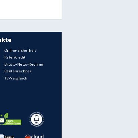
Times: Infantino bietet WM-
Finale für Unterstützung
Medien: Infantino ruft FIFA-
Mitarbeiter zu Krisentreffen