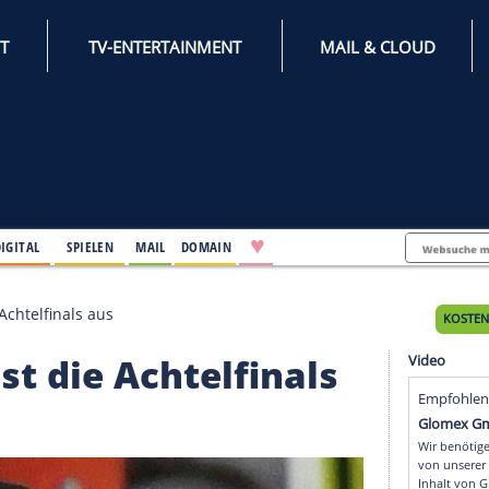
INTERNET
TV-ENTERTAINMENT
♥
IFESTYLE
DIGITAL
SPIELEN
MAIL
DOMAIN
d lost die Achtelfinals aus
d lost die Achtelfinal