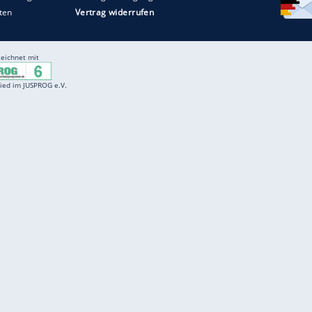
Entertainment
F
Cartoons
Spiele
D
Einbürgerungstest
Videos
f
Führerscheintest
Wissens-Quiz
f
Promi-Quiz
Witze
f
K
freenet
Kundenservice
Gender-Hinweis