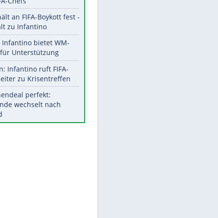
Aktuelle Ergebnisse, Tabellen
und Statistiken
Meistgelesen
"Infanti-No Go":
Pressestimmen zum Verbleib
des FIFA-Chefs
UEFA hält an FIFA-Boykott fest -
CAF hält zu Infantino