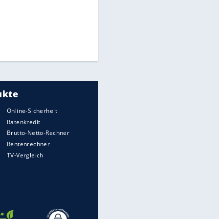
Times: Infantino bietet WM-
EITE
Finale für Unterstützung
Medien: Infantino ruft FIFA-
Mitarbeiter zu Krisentreffen
Millionendeal perfekt:
Diomande wechselt nach
Madrid