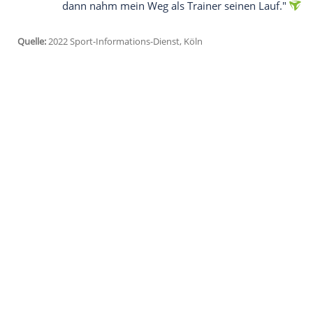
Ich bin damit einverstanden, dass mir externe In
Daten an Drittplattformen übermittelt werden.
Meh
Von der Art des Kölner Erfolgstrainers ist
angetan. "Als Typ ist er authentisch und l
anlaufen, presst durch - das ist erfrische
vermittelt, was es heißt, für den 1. FC Köl
Für den Fußballlehrer wird es eine Rückke
dort mit Germania Windeck im DFB-Pokal
fragte Boris den damaligen Schalke-Tra
Praktikum - und bekam eine Zusage.
"Aus den zwei Wochen wurde dann ein hal
eine Anstellung als Cheftrainer der zwei
dann nahm mein Weg als Trainer seinen 
Quelle:
2022 Sport-Informations-Dienst, Köln