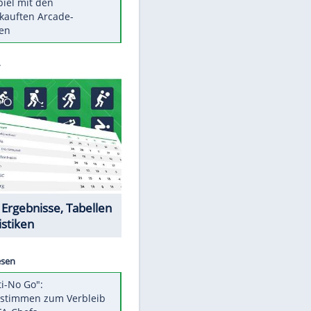
Die größten Mythen über
Medikamente
Braunschweig nach Kantersieg in
Magdeburg an der Spitze
Vorsicht: Diese 17 Dinge hassen
Katzen
Illegales Asphalt-Kartell muss
Mio-Strafe zahlen
Memo-Spiel mit den
meistverkauften Arcade-
Maschinen
Datencenter