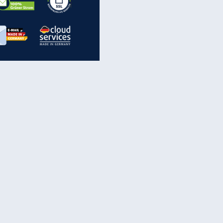
inanzen & Produkte
iscounter-Angebote
Online-Sicherheit
reenet Cloud
Ratenkredit
reenet Mail
Brutto-Netto-Rechner
reenet Webhosting
Rentenrechner
fz-Versicherung
TV-Vergleich