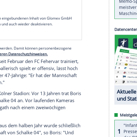
in der Conference League beim Bundesligisten 1.
oß - die Rollenverteilung aber auch klar. "Dass
 wir uns nicht unterhalten", sagte der 47-Jährige
uf hoffen, dass Köln einen schlechten Tag hat. Wir
ben."
t Trainer Steffen Baumgart. Beide waren im
sspiels zwischen einer Ostfriesland- und einer
serer Redaktion eingebundenen Inhalt von Glomex GmbH
nzeigen lassen und auch wieder deaktivieren.