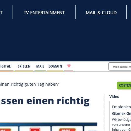
INTERNET
TV-ENTERTAINMENT
♥
IFESTYLE
DIGITAL
SPIELEN
MAIL
DOMAIN
l: "Müssen einen richtig guten Tag haben"
: "Müssen einen richti