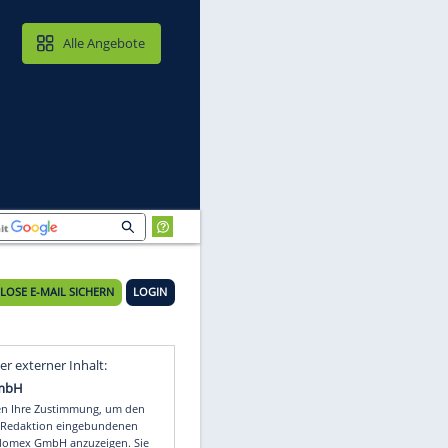
MAIL & CLOUD
Alle Angebote
KOSTENLOSE E-MAIL SICHERN
LOGIN
g
Video
Empfohlener externer Inhalt: