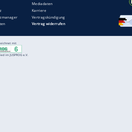
Entertainment
F
Cartoons
Spiele
D
Einbürgerungstest
Videos
f
Führerscheintest
Wissens-Quiz
f
Promi-Quiz
Witze
f
K