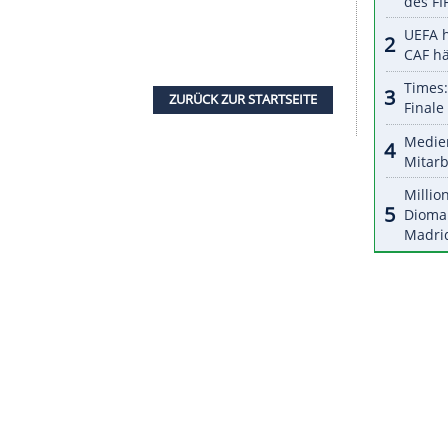
halte angezeigt werden. Damit können personenbezogene
r dazu in unseren Datenschutzhinweisen.
 Boris, der seit Februar den FC Fehervar trainiert,
ocker. Fußballerisch spielt er offensiv, lässt hoch
nd", sagte der 47-Jährige: "Er hat der Mannschaft
n zu spielen."
hr in das Kölner Stadion: Vor 13 Jahren trat Boris
 gegen Schalke 04 an. Vor laufenden Kameras
iner Felix Magath nach einem zweiwöchigen
bes Jahr, aus dem halben Jahr wurde schließlich
ten Mannschaft von Schalke 04", so Boris: "Und
Lauf."