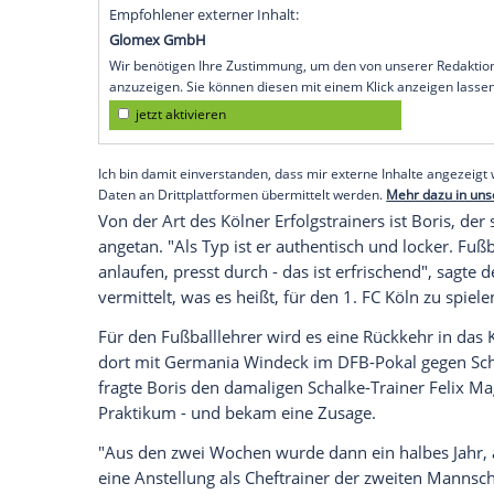
die Vorfreude vor dem Play-off-Hinspiel 
FC Köln am Donnerstag (20.30 Uhr/RTL) gr
wir der Außenseiter sind, darüber müssen
im SID-Interview: "Wir können nicht dara
selbst müssen einen richtig guten Tag ha
Dabei kommt es zu einem Wiedersehen mi
vergangenen Oktober Teil eines Tradition
DDR-Auswahl.
Empfohlener externer Inhalt:
Glomex GmbH
Wir benötigen Ihre Zustimmung, um den von un
anzuzeigen. Sie können diesen mit einem Klick a
jetzt aktivieren