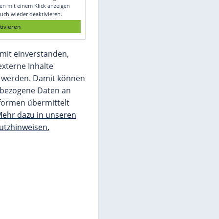
Glomex GmbH
Wir benötigen Ihre Zustimmung, um den
von unserer Redaktion eingebundenen
Inhalt von Glomex GmbH anzuzeigen. Sie
können diesen mit einem Klick anzeigen
lassen und auch wieder deaktivieren.
jetzt aktivieren
Ich bin damit einverstanden,
dass mir externe Inhalte
angezeigt werden. Damit können
personenbezogene Daten an
Drittplattformen übermittelt
werden.
Mehr dazu in unseren
Datenschutzhinweisen.