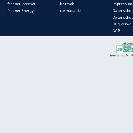
Services
Börse
Jobbörse
Spritpreis aktuell
Wetter
Ferientermine
Partnersuche