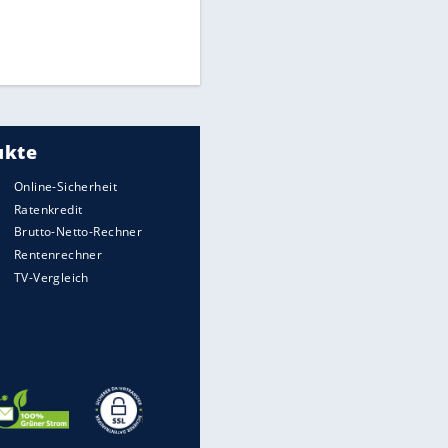
Times: Infantino bietet WM-
Finale für Unterstützung
Torlos gegen Kaiserslautern:
Stotterstart von Wolfsburg
FIFA stärkt Infantino - und holt
zum Rundumschlag aus