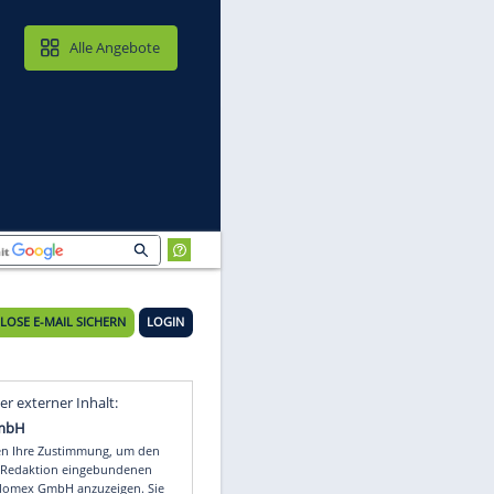
MAIL & CLOUD
Alle Angebote
KOSTENLOSE E-MAIL SICHERN
LOGIN
Video
Empfohlener externer Inhalt: