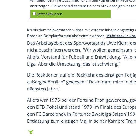
Düsseldorf
(SID) - "Wir wollen zu einem K
Liga zählen", sagte der 63-Jährige am Mon
zu Realismus auf.
Der frühere Geschäftsführer von
Werder
engagierter Teamplayer zeigen. "Ich woll
zerstören, das war mir ganz wichtig", sagt
Empfohlener externer Inhalt:
Glomex GmbH
Wir benötigen Ihre Zustimmung, um den von un
anzuzeigen. Sie können diesen mit einem Klick a
jetzt aktivieren
Ich bin damit einverstanden, dass mir externe In
Daten an Drittplattformen übermittelt werden.
Meh
Das Arbeitsgebiet des Sportvorstands
Uw