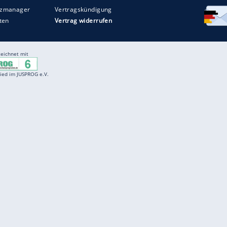
Entertainment
F
Cartoons
Spiele
D
Einbürgerungstest
Videos
f
Führerscheintest
Wissens-Quiz
f
Promi-Quiz
Witze
f
K
freenet