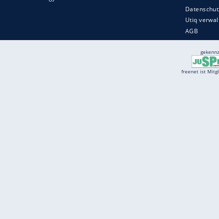
Services
Börse
Jobbörse
Spritpreis aktuell
Wetter
Ferientermine
Partnersuche
Online Angebote