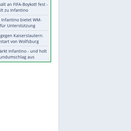
Aktuelle Ergebnisse, Tabellen
und Statistiken
Meistgelesen
"Infanti-No Go":
Pressestimmen zum Verbleib
des FIFA-Chefs
UEFA hält an FIFA-Boykott fest -
CAF hält zu Infantino
EITE