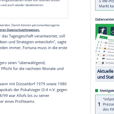
reis von Klubs gehören, die zur Elite der ersten
tag in der Düsseldorfer Arena, rief aber zugleich
 Bremen
und dem
VfL Wolfsburg
will sich als
te hier definitiv keine bestehenden Strukturen
e er.
serer Redaktion eingebundenen Inhalt von Glomex GmbH
nzeigen lassen und auch wieder deaktivieren.
halte angezeigt werden. Damit können personenbezogene
r dazu in unseren Datenschutzhinweisen.
e Klein
, der das Tagesgeschäft verantwortet, soll