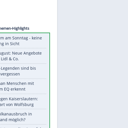
©
SID
Unsere Themen-Highlights
Hitzealarm am Sonntag - keine
Abkühlung in Sicht
Ab 10. August: Neue Angebote
bei ALDI, Lidl & Co.