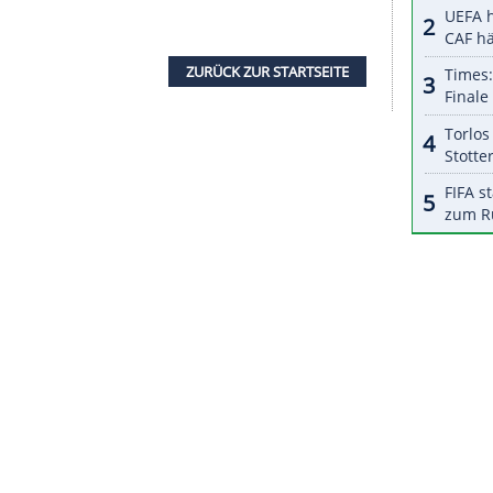
emeinsam Ideen und Strategien entwickeln", sagte
ung. "Alle reden immer, Fortuna muss in die erste
ig."
tigen Torjägers seien "überwältigend,
ich in die Pflicht für die nächsten Monate und
eworden, gewann mit
Düsseldorf
1979 sowie 1980
des Europapokals der Pokalsieger (3:4 n.V. gegen
a-Saison 1998/99 war
Allofs
bis zu seiner
rriere Trainer eines Profiteams.
ZURÜCK ZUR STARTS