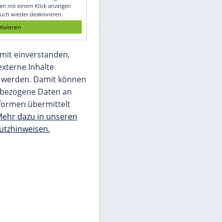
Glomex GmbH
Wir benötigen Ihre Zustimmung, um den
von unserer Redaktion eingebundenen
Inhalt von Glomex GmbH anzuzeigen. Sie
können diesen mit einem Klick anzeigen
lassen und auch wieder deaktivieren.
jetzt aktivieren
Ich bin damit einverstanden,
dass mir externe Inhalte
angezeigt werden. Damit können
personenbezogene Daten an
Drittplattformen übermittelt
werden.
Mehr dazu in unseren
Datenschutzhinweisen.