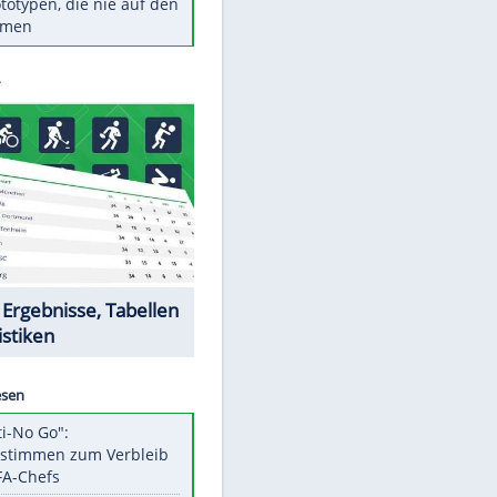
Diese TV-Legenden sind bis
heute unvergessen
Woran man Menschen mit
niedrigem EQ erkennt
Torlos gegen Kaiserslautern:
Stotterstart von Wolfsburg
Ist ein Vulkanausbruch in
Deutschland möglich?
5 VW-Prototypen, die nie auf den
Markt kamen
Datencenter