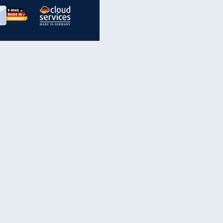
inanzen & Produkte
iscounter-Angebote
Online-Sicherheit
reenet Cloud
Ratenkredit
reenet Mail
Brutto-Netto-Rechner
reenet Webhosting
Rentenrechner
fz-Versicherung
TV-Vergleich