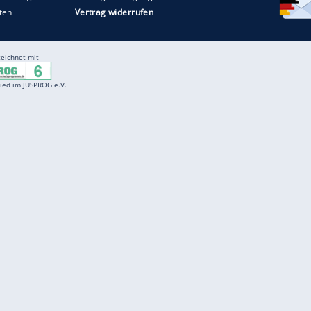
Entertainment
F
Cartoons
Spiele
D
Einbürgerungstest
Videos
f
Führerscheintest
Wissens-Quiz
f
Promi-Quiz
Witze
f
K
freenet
Kundenservice
Gender-Hinweis