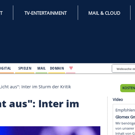
INTERNET
TV-ENTERTAINMENT
♥
IFESTYLE
DIGITAL
SPIELEN
MAIL
DOMAIN
ro geht das Licht aus": Inter im Sturm der Kritik
 Licht aus": Inter im