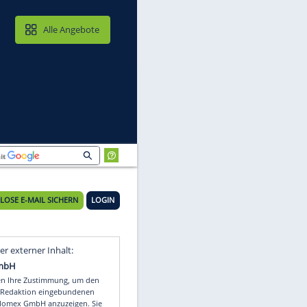
MAIL & CLOUD
Alle Angebote
KOSTENLOSE E-MAIL SICHERN
LOGIN
Video
Empfohlener externer Inhalt: