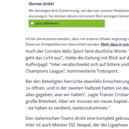
Mailand ins Gericht gegangen. Das 1:2 im
Außenseiter FK Bodö/Glimt ließ die Beob
nach dem 1:3 im Hinspiel konsterniert z
"Für diese Blamage gibt es keine Entsch
Mannschaft bricht gegen die Norweger zu
das Ausscheiden des Tabellenführers der
Siro."
Empfohlener externer Inhalt:
Glomex GmbH
Wir benötigen Ihre Zustimmung, um den von un
anzuzeigen. Sie können diesen mit einem Klick a
jetzt aktivieren
Ich bin damit einverstanden, dass mir externe In