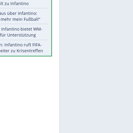
Aktuelle Ergebnisse, Tabellen
und Statistiken
Meistgelesen
"Infanti-No Go":
Pressestimmen zum Verbleib
des FIFA-Chefs
UEFA hält an FIFA-Boykott fest -
CAF hält zu Infantino
Matthäus über Infantino:
"Nicht mehr mein Fußball"