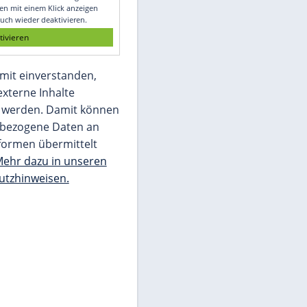
Glomex GmbH
Wir benötigen Ihre Zustimmung, um den
von unserer Redaktion eingebundenen
Inhalt von Glomex GmbH anzuzeigen. Sie
können diesen mit einem Klick anzeigen
lassen und auch wieder deaktivieren.
jetzt aktivieren
Ich bin damit einverstanden,
dass mir externe Inhalte
angezeigt werden. Damit können
personenbezogene Daten an
Drittplattformen übermittelt
werden.
Mehr dazu in unseren
Datenschutzhinweisen.