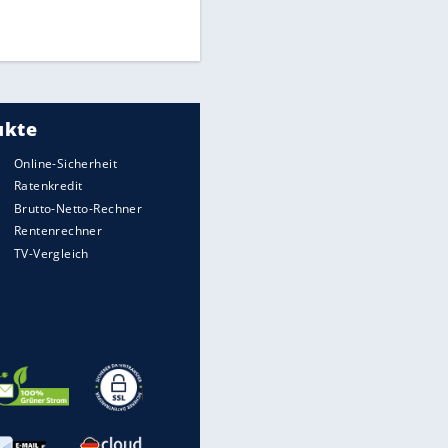
Times: Infantino bietet WM-
Finale für Unterstützung
Medien: Infantino ruft FIFA-
EITE
Mitarbeiter zu Krisentreffen