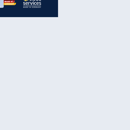
inanzen & Produkte
iscounter-Angebote
Online-Sicherheit
reenet Cloud
Ratenkredit
reenet Mail
Brutto-Netto-Rechner
reenet Webhosting
Rentenrechner
fz-Versicherung
TV-Vergleich