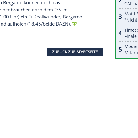
r dazu in unseren Datenschutzhinweisen.
che Worte: "Inter, eine Katastrophe! In San Siro
it Blick auf die verpasste "Remuntada", die erhoffte
f bittere und enttäuschende Weise aus der
sport.
rnüchterung. "Es ist uns nicht gelungen, das Spiel
tten sie deutlich mehr Energie als wir. Wir haben
ner Cristian Chivu bei Sky Sport. "Es herrscht
ues Kapitel aufschlagen. Bodö hatte mehr Energie
."
lett gebrauchte Saison in der Königsklasse. Neben
e Ligaphase nicht überstand, bereits
n und Atalanta Bergamo können noch das
chwachen Turiner brauchen nach dem 2:5 im
 Mittwoch (21.00 Uhr) ein Fußballwunder, Bergamo