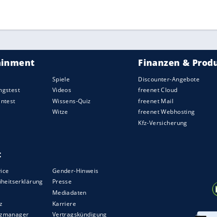
ssia Dortmund aufholen (18.45/beide DAZN).
ZURÜCK ZUR STARTS