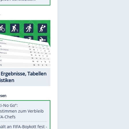
Diese Autos haben uns verlassen
Auftakt-Misere gestoppt: Berlin
gewinnt in Bochum
Mit diesen Tricks wird der Grill
ruckzuck sauber
So nutzt man alte Smartphones
sinnvoll
Das ist typisch schwedisch!
Datencenter