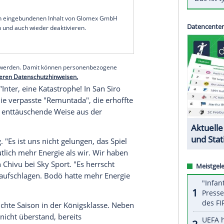
 Rückspiel der Play-offs gegen den klaren
achter in der stolzen Fußball-Nation eine Woche
urück.
uldigungen. Eine vorhersehbare und verschlafene
sammen", schrieb die Gazzetta dello Sport über
 Serie A: "Die norwegische Fahne weht über San
serer Redaktion eingebundenen Inhalt von Glomex GmbH
nzeigen lassen und auch wieder deaktivieren.
halte angezeigt werden. Damit können personenbezogene