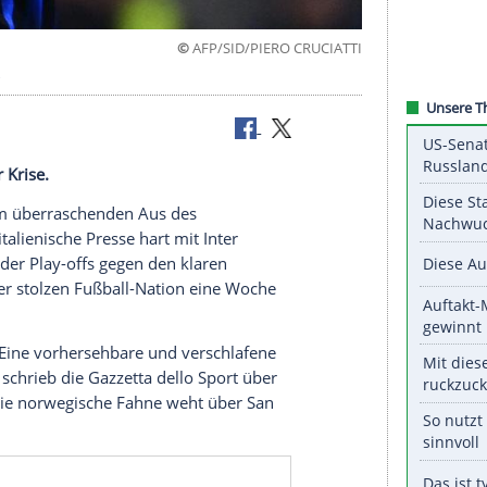
©
AFP/SID/PIERO CRU
 der Kritik
pokal in der Krise.
g": Nach dem überraschenden Aus des
e ist die italienische Presse hart mit Inter