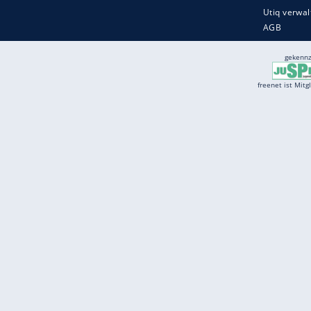
Services
Börse
Jobbörse
Spritpreis aktuell
Wetter
Ferientermine
Partnersuche
Online Angebote
freenet Mobilfunk
freenet Video