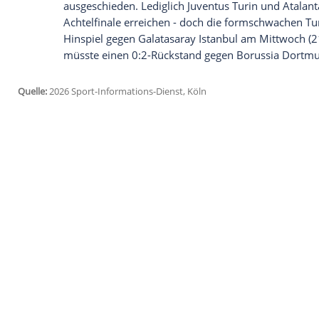
Daten an Drittplattformen übermittelt werden.
Meh
Auch der Corriere dello Sport fand deutli
geht das Licht aus", titelte die Zeitung m
Aufholjagd. "Inter verabschiedet sich au
Champions League", kommentierte Tutto
Bei den Beteiligten herrschte ebenfalls E
zu öffnen, und in der zweiten Halbzeit ha
alles gegeben, was wir hatten", sagte Trai
große Bitterkeit. Aber wir müssen ein ne
- sie haben es verdient, weiterzukommen
Den italienischen Teams droht eine komp
Inter ist auch Meister SSC Neapel, der di
ausgeschieden. Lediglich Juventus Turi
Achtelfinale erreichen - doch die forms
Hinspiel gegen Galatasaray Istanbul am