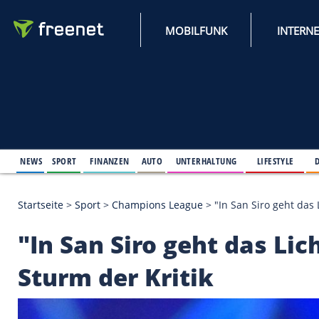
MOBILFUNK
NEWS
SPORT
FINANZEN
AUTO
UNTERHALTUNG
L
Startseite
>
Sport
>
Champions League
>
"In San Si
"In San Siro geht das