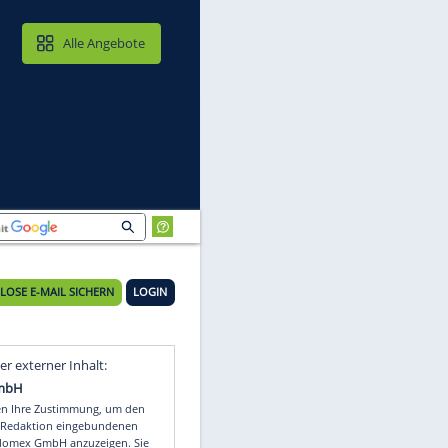
MAIL & CLOUD
Alle Angebote
KOSTENLOSE E-MAIL SICHERN
LOGIN
Video
Empfohlener externer Inhalt: