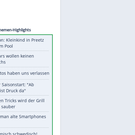
©
SID
Unsere Themen-Highlights
Obduktion: Kleinkind in Preetz
ertrank im Pool
Diese Stars wollen keinen
Nachwuchs