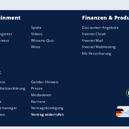
n
von Beginn an gegen sehr defensive Gäste
rry Kane
noch scheiterten, traf Müller per Kopf
r sein 56. Treffer im 158. Champions-League-Spiel.
n im Abschluss aber zu nachlässig und oft auch
gerächt, als einer der wenigen Konter von Slovan
t rettete Neuer in höchster Not gegen Tigran
en Ball kurz vor der Linie ab.
m
Spielverlauf
nichts. Die
Bayern
drückten, fanden
ch wurde, war Slovan-Torhüter Dominik Takac zur
pfball nur Zentimeter (57.). Kompany brachte für
sley Coman
und
Serge Gnabry
. Und es dauerte
eitete.