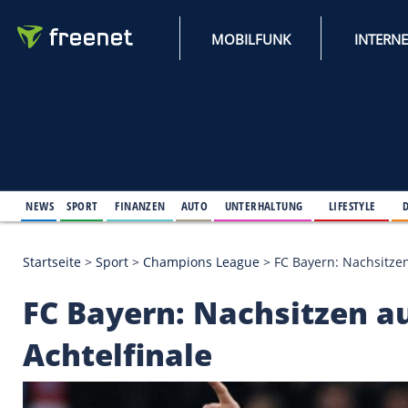
MOBILFUNK
NEWS
SPORT
FINANZEN
AUTO
UNTERHALTUNG
L
Startseite
>
Sport
>
Champions League
>
FC Bayern:
FC Bayern: Nachsitz