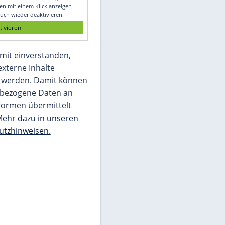
Glomex GmbH
Wir benötigen Ihre Zustimmung, um den
von unserer Redaktion eingebundenen
Inhalt von Glomex GmbH anzuzeigen. Sie
können diesen mit einem Klick anzeigen
lassen und auch wieder deaktivieren.
jetzt aktivieren
Ich bin damit einverstanden,
dass mir externe Inhalte
angezeigt werden. Damit können
personenbezogene Daten an
Drittplattformen übermittelt
werden.
Mehr dazu in unseren
Datenschutzhinweisen.