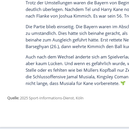
Wir benötigen Ihre Zustimmung, um den von un
anzuzeigen. Sie können diesen mit einem Klick a
jetzt aktivieren
Ich bin damit einverstanden, dass mir externe In
Daten an Drittplattformen übermittelt werden.
Meh
Dies seien "zwei Spiele, die weh tun", h
betont. Aber, ergänzte Trainer Vincent 
Man werde, so Vorstandschef
Jan-Christ
und gespannt erwarten, was da auf uns
Gegen
Bratislava
konnte Kompany wie er
Jahre alte Keeper war leicht angeschlag
Team im Gegensatz zum jüngsten 2:1 in Fr
verletzten
Sacha Boey
und
Josip Stanisic
s
Olise
und
Mathys Tel
.