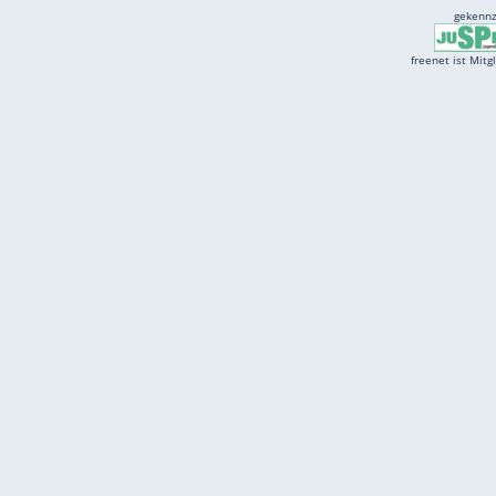
Services
Börse
Jobbörse
Spritpreis aktuell
Wetter
Ferientermine
Partnersuche
Online Angebote
freenet Mobilfunk
freenet Video