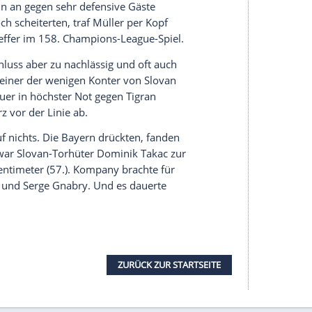
serer Redaktion eingebundenen Inhalt von Glomex GmbH
nzeigen lassen und auch wieder deaktivieren.
halte angezeigt werden. Damit können personenbezogene
r dazu in unseren Datenschutzhinweisen.
atte Sportvorstand
Max Eberl
schon vor der Partie
Kompany: "Wir haben null Angst vor den
Play-offs
."
ian Dreesen
, "die
Play-offs
dann eben annehmen
 zukommt".
wartet auf Torwart
Manuel Neuer
bauen. Der 38
en gewesen. Ansonsten veränderte der Coach sein
eiburg gleich auf fünf Positionen. Die lange
tanden ebenso in der Startelf wie Müller,
Michael