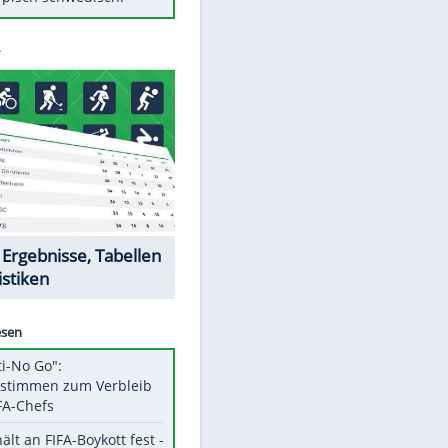
Diese Autos haben uns verlassen
Klose vor Saisonstart: "Ab
Sonntag ist Druck da"
Mit diesen Tricks wird der Grill
ruckzuck sauber
So nutzt man alte Smartphones
sinnvoll
Das ist typisch schwedisch!
Datencenter