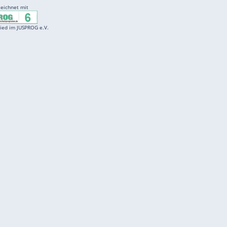
ZURÜCK ZUR STARTS
Entertainment
F
Cartoons
Spiele
D
Einbürgerungstest
Videos
f
Führerscheintest
Wissens-Quiz
f
Promi-Quiz
Witze
f
K
freenet
Kundenservice
Gender-Hinweis