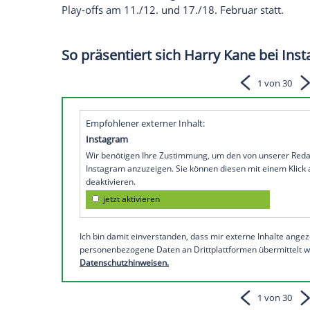
offs
, um doch noch das
Achtelfinale
zu er
punktlosen Slowaken wie erwartet ihre Pf
angesichts zu vieler Eventualitäten trot
City
oder Celtic Glasgow, die
Bayern
spie
Thomas Müller (8.),
Harry Kane
(63.) und
Zuschauern für den fünften Sieg im achte
Gegentreffer (90.). Doch die
Hypothek
fü
Barcelona,
Aston Villa
und
Feyenoord Ro
zu kommen. Am Freitag (12.00 Uhr) finde
Play-offs
am 11./12. und 17./18. Februar 
So präsentiert sich Harry Kane