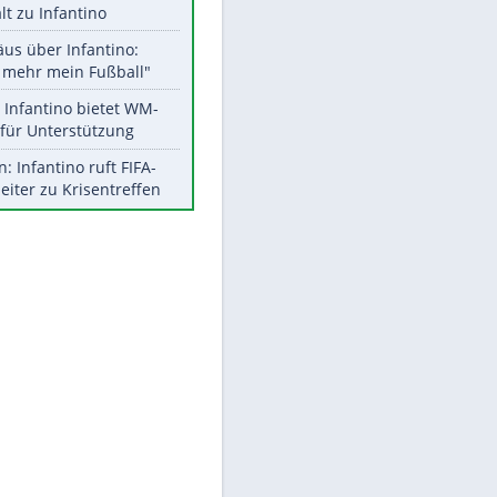
Aktuelle Ergebnisse, Tabellen
und Statistiken
Meistgelesen
"Infanti-No Go":
Pressestimmen zum Verbleib
des FIFA-Chefs
UEFA hält an FIFA-Boykott fest -
CAF hält zu Infantino
Matthäus über Infantino:
"Nicht mehr mein Fußball"