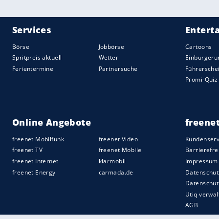
Trotz der Umstellungen waren die
Bayer
deutlich überlegen. Nachdem Tel und
Ha
nach Flanke von
Joshua Kimmich
. Es wa
Die Partie blieb einseitig. Die
Bayern
ware
zu umständlich. Dies hätte sich beinahe 
beinahe zum Ausgleich geführt hätte. Ers
Barseghyan (26.), dann wehrte
Kimmich
d
Auch nach dem Wechsel änderte sich a
aber kaum Lücken. Und wenn es gefährli
Stelle oder es fehlten wie bei Müllers Ko
die Schlussoffensive Jamal Musiala,
King
nicht lange, dass Musiala für Kane vorber
Quelle:
2025 Sport-Informations-Dienst, Köln