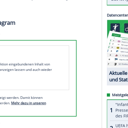
reichen. Die
Münchner
erfüllten zwar gegen die
licht, das erhoffte Fußball-Wunder blieb
zdem aus. Gegner in den
Play-offs
ist
Manchester
len erst auswärts.
 Kinsley Coman (84.) sorgten vor 75.000
n Spiel der Königsklasse, Marko Tolic erzielte den
r die
Bayern
war nach den Pleiten gegen
tterdam
zu groß, um doch unter der ersten acht
t in der UEFA-Zentrale in Nyon die Auslosung der
statt.
 bei Instagram
1 von 30