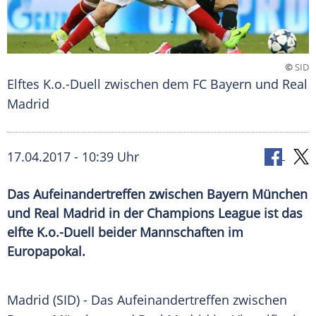
©
SID
Elftes K.o.-Duell zwischen dem FC Bayern und Real
Madrid
17.04.2017 - 10:39 Uhr
Das Aufeinandertreffen zwischen Bayern München
und Real Madrid in der Champions League ist das
elfte K.o.-Duell beider Mannschaften im
Europapokal.
Madrid
(SID) - Das Aufeinandertreffen zwischen