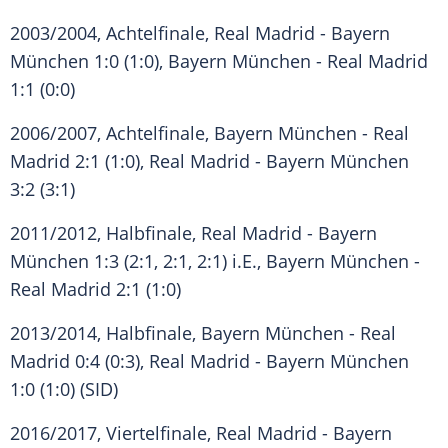
2003/2004, Achtelfinale,
Real Madrid
-
Bayern
München
1:0 (1:0),
Bayern München
-
Real Madrid
1:1 (0:0)
2006/2007, Achtelfinale,
Bayern München
-
Real
Madrid
2:1 (1:0),
Real Madrid
-
Bayern München
3:2 (3:1)
2011/2012,
Halbfinale
,
Real Madrid
-
Bayern
München
1:3 (2:1, 2:1, 2:1) i.E.,
Bayern München
-
Real Madrid
2:1 (1:0)
2013/2014,
Halbfinale
,
Bayern München
-
Real
Madrid
0:4 (0:3),
Real Madrid
-
Bayern München
1:0 (1:0) (SID)
2016/2017, Viertelfinale,
Real Madrid
-
Bayern