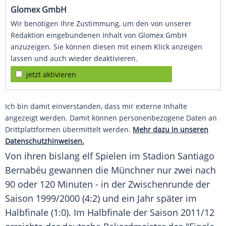
Glomex GmbH
Wir benötigen Ihre Zustimmung, um den von unserer
Redaktion eingebundenen Inhalt von Glomex GmbH
anzuzeigen. Sie können diesen mit einem Klick anzeigen
lassen und auch wieder deaktivieren.
jetzt aktivieren
Ich bin damit einverstanden, dass mir externe Inhalte
angezeigt werden. Damit können personenbezogene Daten an
Drittplattformen übermittelt werden.
Mehr dazu in unseren
Datenschutzhinweisen.
Von ihren bislang elf Spielen im Stadion
Santiago
Bernabéu
gewannen die Münchner nur zwei nach
90 oder 120 Minuten - in der Zwischenrunde der
Saison 1999/2000 (4:2) und ein Jahr später im
Halbfinale
(1:0). Im
Halbfinale
der Saison 2011/12