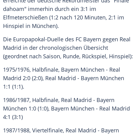
erreichte der deutsche Rekordmeister das "Finale
dahoam" immerhin durch ein 3:1 im
Elfmeterschießen (1:2 nach 120 Minuten, 2:1 im
Hinspiel in
München
).
Die Europapokal-Duelle des
FC Bayern
gegen
Real
Madrid
in der chronologischen Übersicht
(geordnet nach Saison, Runde, Rückspiel, Hinspiel):
1975/1976,
Halbfinale
,
Bayern München
-
Real
Madrid
2:0 (2:0),
Real Madrid
-
Bayern München
1:1 (1:1).
1986/1987,
Halbfinale
,
Real Madrid
-
Bayern
München
1:0 (1:0),
Bayern München
-
Real Madrid
4:1 (3:1)
1987/1988, Viertelfinale,
Real Madrid
-
Bayern