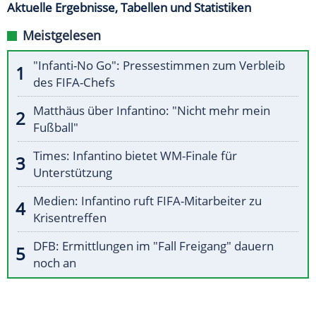
Aktuelle Ergebnisse, Tabellen und Statistiken
Meistgelesen
"Infanti-No Go": Pressestimmen zum Verbleib
des FIFA-Chefs
Matthäus über Infantino: "Nicht mehr mein
Fußball"
Times: Infantino bietet WM-Finale für
Unterstützung
Medien: Infantino ruft FIFA-Mitarbeiter zu
Krisentreffen
DFB: Ermittlungen im "Fall Freigang" dauern
noch an