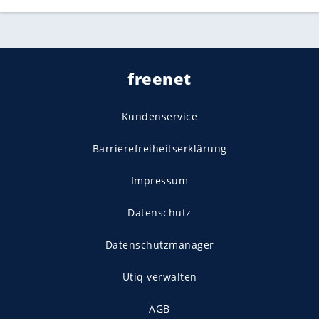
freenet
Kundenservice
Barrierefreiheitserklärung
Impressum
Datenschutz
Datenschutzmanager
Utiq verwalten
AGB