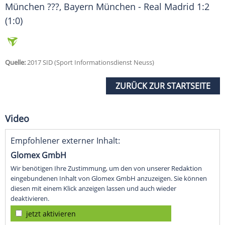
München
???,
Bayern München
-
Real Madrid
1:2
(1:0)
Quelle:
2017 SID (Sport Informationsdienst Neuss)
ZURÜCK ZUR STARTSEITE
Video
Empfohlener externer Inhalt:
Glomex GmbH
Wir benötigen Ihre Zustimmung, um den von unserer Redaktion
eingebundenen Inhalt von Glomex GmbH anzuzeigen. Sie können
diesen mit einem Klick anzeigen lassen und auch wieder
deaktivieren.
jetzt aktivieren