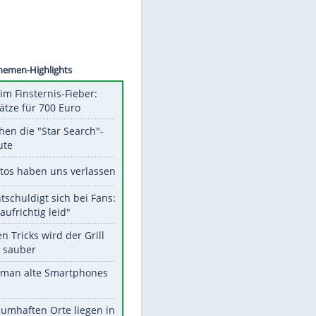
©
SID
Unsere Themen-Highlights
Spanien im Finsternis-Fieber:
Balkonplätze für 700 Euro
Das machen die "Star Search"-
Stars heute