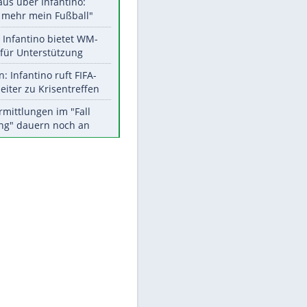
Aktuelle Ergebnisse, Tabellen
und Statistiken
Meistgelesen
"Infanti-No Go":
Pressestimmen zum Verbleib
des FIFA-Chefs
Matthäus über Infantino:
"Nicht mehr mein Fußball"
Times: Infantino bietet WM-