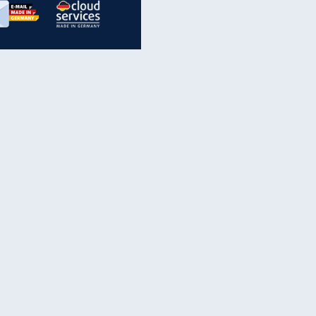
inanzen & Produkte
iscounter-Angebote
Online-Sicherheit
reenet Cloud
Ratenkredit
reenet Mail
Brutto-Netto-Rechner
reenet Webhosting
Rentenrechner
fz-Versicherung
TV-Vergleich