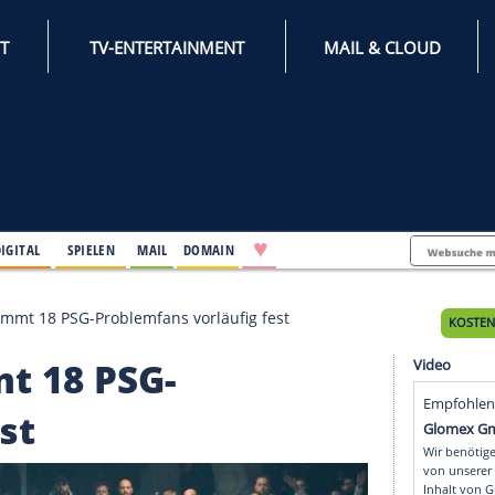
INTERNET
TV-ENTERTAINMENT
♥
IFESTYLE
DIGITAL
SPIELEN
MAIL
DOMAIN
 Polizei nimmt 18 PSG-Problemfans vorläufig fest
nimmt 18 PSG-