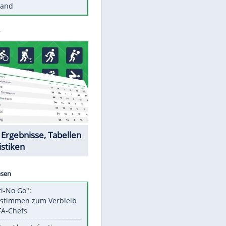
Diese Autos haben uns verlassen
Reese entschuldigt sich bei Fans:
"Tut mir aufrichtig leid"
Mit diesen Tricks wird der Grill
ruckzuck sauber
So nutzt man alte Smartphones
sinnvoll
Diese traumhaften Orte liegen in
Deutschland
Datencenter
EITE