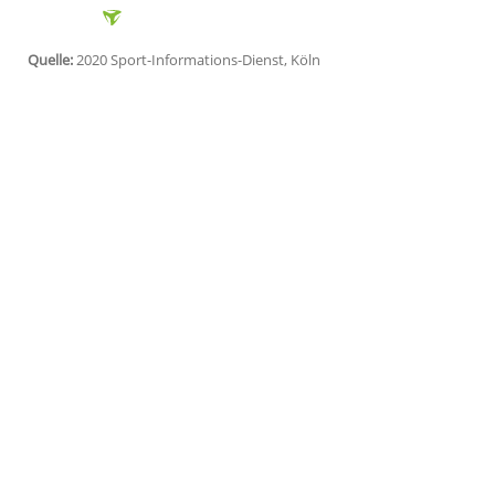
Dortmund
(SID) - Rund um das Champio
Paris St. Germain
(2:1) wurden insgesamt
festgenommen. Dies teilte die Dortmun
betroffenen PSG-Fans seien aus "gefa
genommen worden.
Die
Bundespolizei
hatte in Grenznähe Bu
eine Vielzahl von pyrotechnischen Ge
Passivbewaffnung und Betäubungsmitteln
Achtelfinal-Hinspiel 33-mal Strafanzeige e
Quelle:
2020 Sport-Informations-Dienst, Köln