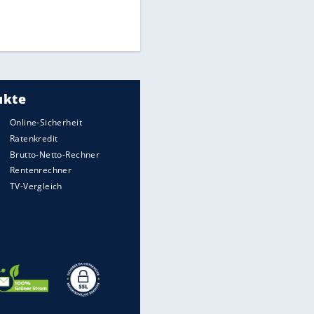
Finale für Unterstützung
Medien: Infantino ruft FIFA-
Mitarbeiter zu Krisentreffen
DFB: Ermittlungen im "Fall
Freigang" dauern noch an