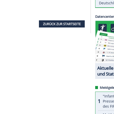
ns-League-Spiel zwischen
Borussia Dortmund
und
 18 potenzielle Problemfans der Gäste vorläufig
der
Polizei
am Dienstagmorgen mit. Die
hrenabwehrenden Gründen" in Gewahrsam
s- und PKW-Kontrollen durchgeführt und dabei
genständen, Vermummungsgegenständen,
 sichergestellt. Insgesamt wurde rund um das
rstattet.
ZURÜCK ZUR STARTS