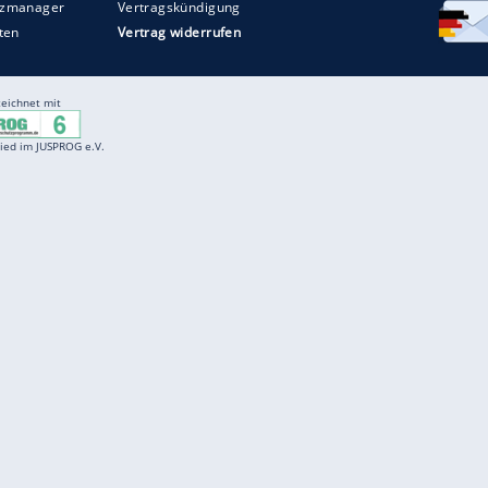
Entertainment
F
Cartoons
Spiele
D
Einbürgerungstest
Videos
f
Führerscheintest
Wissens-Quiz
f
Promi-Quiz
Witze
f
K
freenet