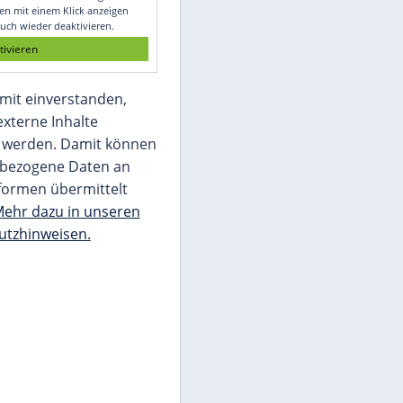
Glomex GmbH
Wir benötigen Ihre Zustimmung, um den
von unserer Redaktion eingebundenen
Inhalt von Glomex GmbH anzuzeigen. Sie
können diesen mit einem Klick anzeigen
lassen und auch wieder deaktivieren.
jetzt aktivieren
Ich bin damit einverstanden,
dass mir externe Inhalte
angezeigt werden. Damit können
personenbezogene Daten an
Drittplattformen übermittelt
werden.
Mehr dazu in unseren
Datenschutzhinweisen.