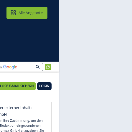
MAIL & CLOUD
Alle Angebote
KOSTENLOSE E-MAIL SICHERN
LOGIN
Video
Empfohlener externer Inhalt: