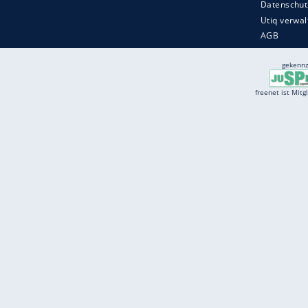
Services
Börse
Jobbörse
Spritpreis aktuell
Wetter
Ferientermine
Partnersuche
Online Angebote