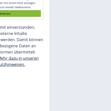
Glomex GmbH
Wir benötigen Ihre Zustimmung, um den
von unserer Redaktion eingebundenen
Inhalt von Glomex GmbH anzuzeigen. Sie
können diesen mit einem Klick anzeigen
lassen und auch wieder deaktivieren.
jetzt aktivieren
Ich bin damit einverstanden,
dass mir externe Inhalte
angezeigt werden. Damit können
personenbezogene Daten an
Drittplattformen übermittelt
werden.
Mehr dazu in unseren
Datenschutzhinweisen.