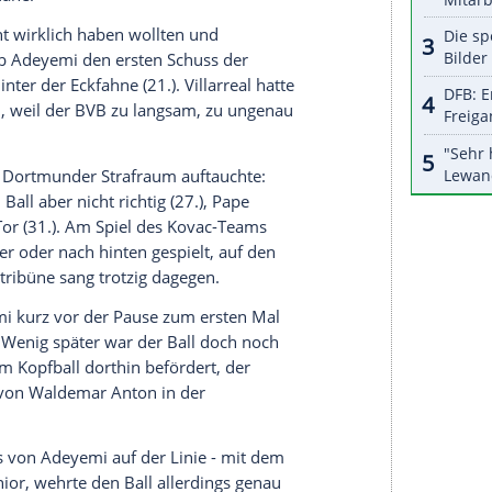
halte angezeigt werden. Damit können personenbezogene
r dazu in unseren Datenschutzhinweisen.
. Mit einem Handelfmeter scheiterte er zwar
ich (54.). Juan Foyth hatte den Ball auf der
deobeweis sah der Villarreal-Verteidiger die Rote
seiner Waffenbesitz-Affäre wieder in der Startelf,
danach einen Foulelfmeter an die Latte (82.), ehe
unkt sorgte.
VfB Stuttgart und der schallenden Ohrfeige der
atzke bei dessen knapper Wahl zum
gut. Mit zehn Punkten nach fünf Spielen ist die
 schon sicher, zudem sind die Top Acht und der
greifbarer Nähe.
n Ball nicht wirklich haben wollten und
 wusste, gab Adeyemi den ersten Schuss der