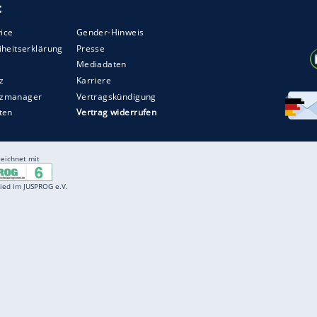
per Luiz Junior, wehrte den Ball allerdings genau
ich war die schlechte Laune verflogen.
ZURÜCK ZUR STARTS
Entertainment
F
Cartoons
Spiele
D
Einbürgerungstest
Videos
f
Führerscheintest
Wissens-Quiz
f