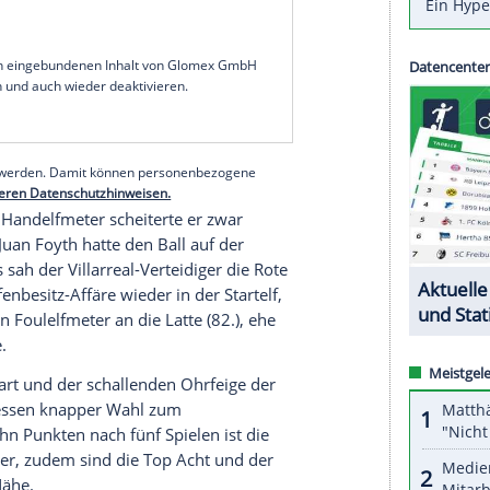
e der 29-Jährige mit einem Doppelpack den Weg
In der Champions League sind die Dortmunder nach
 schlechte Stimmung der vergangenen Tage hellte
chen ersten Halbzeit zur unverdienten Führung
sönliche Torflaute: Seit Mitte September hatte
 Torschütze in der Königsklasse, in zwölf Spielen
serer Redaktion eingebundenen Inhalt von Glomex GmbH
nzeigen lassen und auch wieder deaktivieren.