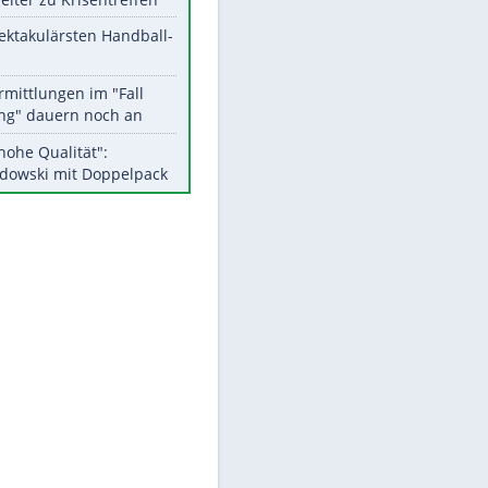
Aktuelle Ergebnisse, Tabellen
und Statistiken
Meistgelesen
Matthäus über Infantino:
"Nicht mehr mein Fußball"
Medien: Infantino ruft FIFA-
Mitarbeiter zu Krisentreffen
Die spektakulärsten Handball-
Bilder