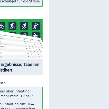
Berger im Wandel der Zeit
Todsünden im Restaurant
Die teuersten Neuzugänge der
BVB-Geschichte
Die gruseligsten Ort der Welt
Daten zwischen Windows und
Android austauschen
Ein Hyperschall-Jet für die Straße
Datencenter