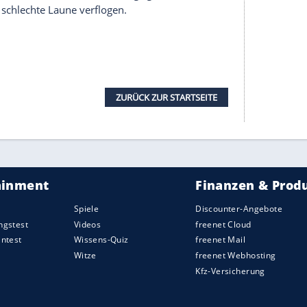
igetafel hinter der Eckfahne (21.). Villarreal hatte
ernzuhalten, weil der BVB zu langsam, zu ungenau
 U-Boot" im Dortmunder Strafraum auftauchte:
, traf den Ball aber nicht richtig (27.), Pape
 über das Tor (31.). Am Spiel des Kovac-Teams
der Ball quer oder nach hinten gespielt, auf den
it, die Südtribüne sang trotzig dagegen.
rgte Adeyemi kurz vor der Pause zum ersten Mal
Tor (45.). Wenig später war der Ball doch noch
cke mit einem Kopfball dorthin befördert, der
s Handspiel von Waldemar Anton in der
inem Schuss von Adeyemi auf der Linie - mit dem