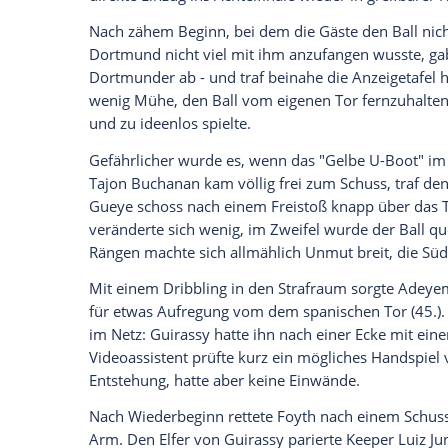
Ich bin damit einverstanden, dass mir externe In
Daten an Drittplattformen übermittelt werden.
Meh
Kurz nach der Pause legte Guirassy nach
zunächst, war aber im Nachschuss erfolgre
Torlinie mit dem Arm abgewehrt - nach Vi
Karte (53.). Karim Adeyemi, erstmals seit 
erhöhte auf 3:0 (58.). Fábio Silva schoss 
Daniel Svensson (90.+5) für den Schlussp
Nach dem enttäuschenden 3:3 gegen den 
Mitglieder für Klubboss Hans-Joachim W
Vereinspräsidenten tat der Sieg dem BVB 
K.o.-Runde in der Champions League fast
direkte Einzug ins Achtelfinale wieder in 
Nach zähem Beginn, bei dem die Gäste de
Dortmund nicht viel mit ihm anzufangen