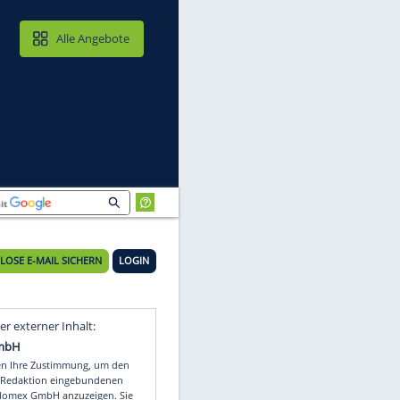
MAIL & CLOUD
Alle Angebote
KOSTENLOSE E-MAIL SICHERN
LOGIN
Video
Empfohlener externer Inhalt: