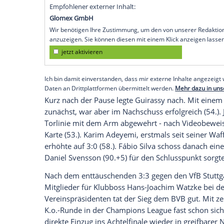
Pflichtspielen in Folge ohne Sieg ebnet
zum 4:0 (1:0) gegen den FC Villarreal. 
dem dritten Dreier wieder auf Kurs, die
sich spürbar auf.
Guirassy traf zum Ende einer ganz schwa
(45.+2) und beendete damit auch eine per
der Stürmer, in der Vorsaison noch bester
nur zweimal getroffen.
Empfohlener externer Inhalt:
Glomex GmbH
Wir benötigen Ihre Zustimmung, um den von un
anzuzeigen. Sie können diesen mit einem Klick a
jetzt aktivieren