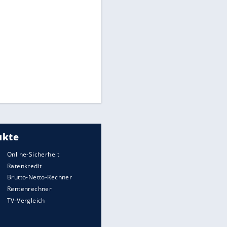
DFB: Ermittlungen im "Fall
Freigang" dauern noch an
"Sehr hohe Qualität":
Lewandowski mit Doppelpack