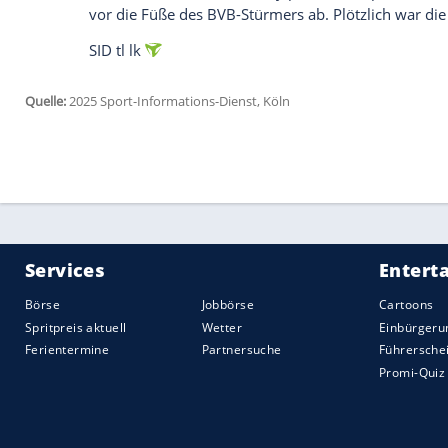
Dortmunder ab - und traf beinahe die Anze
wenig Mühe, den Ball vom eigenen Tor f
und zu ideenlos spielte.
Gefährlicher wurde es, wenn das "Gelbe
Tajon Buchanan kam völlig frei zum Schuss
Gueye schoss nach einem Freistoß knapp
veränderte sich wenig, im Zweifel wurde 
Rängen machte sich allmählich Unmut bre
Mit einem Dribbling in den Strafraum so
für etwas Aufregung vom dem spanischen 
im Netz: Guirassy hatte ihn nach einer E
Videoassistent prüfte kurz ein mögliche
Entstehung, hatte aber keine Einwände.
Nach Wiederbeginn rettete Foyth nach e