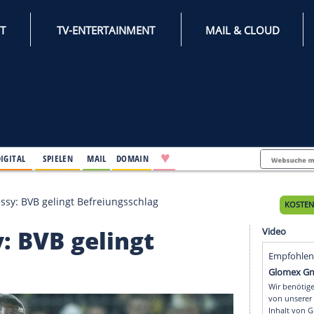
INTERNET
TV-ENTERTAINMENT
♥
IFESTYLE
DIGITAL
SPIELEN
MAIL
DOMAIN
 von Guirassy: BVB gelingt Befreiungsschlag
assy: BVB gelingt