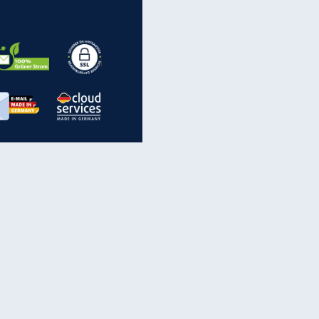
EITE
inanzen & Produkte
iscounter-Angebote
Online-Sicherheit
reenet Cloud
Ratenkredit
reenet Mail
Brutto-Netto-Rechner