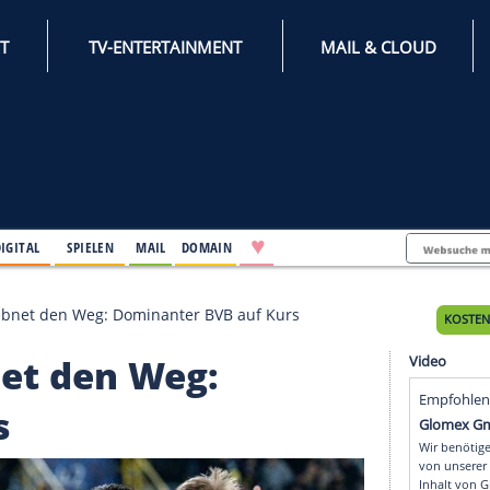
INTERNET
TV-ENTERTAINMENT
♥
IFESTYLE
DIGITAL
SPIELEN
MAIL
DOMAIN
er Guirassy ebnet den Weg: Dominanter BVB auf Kurs
y ebnet den Weg: