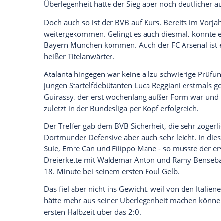
Ich bin damit einverstanden, dass mir externe In
Daten an Drittplattformen übermittelt werden.
Meh
"Das dritte Tor wäre mir noch ganz lieb 
Video: "Ein 2:0 ist gut, aber immer noch
der Brust hat."
Wegen des Verkehrschaos rund um Dortmu
Nähe des Stadions fand parallel ein Konz
Mannschaftsbus des BVB erst um 20.20 
Viertelstunde später als geplant um 21.1
einen wild entschlossenen BVB.
Guirassy (3.) nutzte gleich die erste Gel
Guirassy das 2:0 durch Maximilian Beier
Überlegenheit hätte der Sieg aber noch d
Doch auch so ist der BVB auf Kurs. Bere