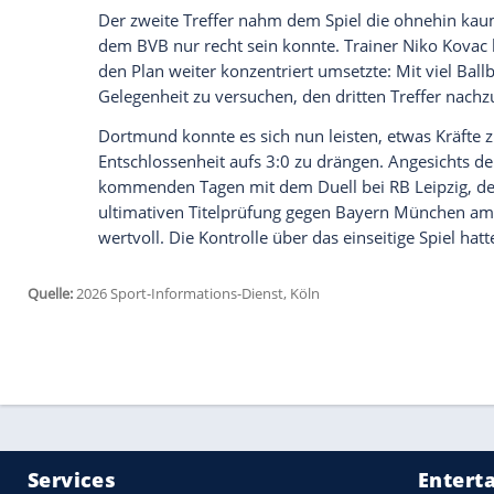
weitergekommen. Gelingt es auch diesmal
Bayern München kommen. Auch der FC Ars
heißer Titelanwärter.
Atalanta hingegen war keine allzu schwi
jungen Startelfdebütanten Luca Reggiani 
Guirassy, der erst wochenlang außer Form
zuletzt in der Bundesliga per Kopf erfolgr
Der Treffer gab dem BVB Sicherheit, die 
Dortmunder Defensive aber auch sehr leich
Süle, Emre Can und Filippo Mane - so muss
Dreierkette mit Waldemar Anton und Ramy
18. Minute bei seinem ersten Foul Gelb.
Das fiel aber nicht ins Gewicht, weil von
hätte mehr aus seiner Überlegenheit mac
ersten Halbzeit über das 2:0.