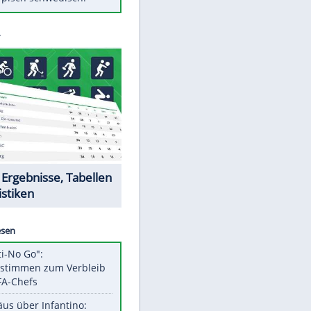
Diese Autos haben uns verlassen
Klose vor Saisonstart: "Ab
Sonntag ist Druck da"
Mit diesen Tricks wird der Grill
ruckzuck sauber
So nutzt man alte Smartphones
sinnvoll
Das ist typisch schwedisch!
Datencenter