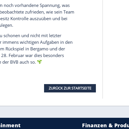
, könnte es im Achtelfinale zu einem Duell mit
enal ist ein potenzieller Gegner - und ein
erige Prüfung. Noch ehe die Abwehr mit dem
erstmals geprüft wurde, stand es bereits 1:0.
 war und nun wieder in Serie trifft, war wie
eich.
sehr zögerlichen Gäste machten es der
t. In dieser fehlten Nico Schlotterbeck, Niklas
te der erst 18 Jahre alte Reggiani in der
 Bensebaini ran. Der Italiener sah bereits in der
 den Italienern keinerlei Gefahr ausging. Dortmund
hen können, jubelte aber erst kurz vor Ende der