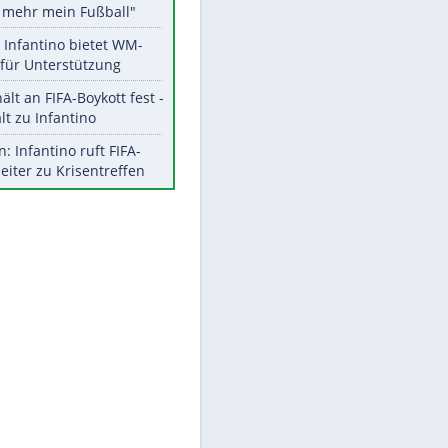
Aktuelle Ergebnisse, Tabellen
und Statistiken
Meistgelesen
"Infanti-No Go":
Pressestimmen zum Verbleib
des FIFA-Chefs
Matthäus über Infantino:
"Nicht mehr mein Fußball"
Times: Infantino bietet WM-
Finale für Unterstützung