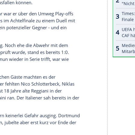
halte angezeigt werden. Damit können personenbezogene
r dazu in unseren Datenschutzhinweisen.
gewesen", sagte Kapitän Julian Brandt bei Prime
 gefährlich, wenn man noch ein Auswärtsspiel vor
nd - in der Westfalenhalle in unmittelbarer
ert von Herbert Grönemeyer statt - war der
Uhr angekommen. Das Spiel beginn daher eine
5 Uhr, es bot bei eisigen Temperaturen aber direkt
egenheit zur Führung. Kurz vor der Pause legte
 (42.) auf. Im Anbetracht der Dortmunder
eutlicher ausfallen können.
its im Vorjahr war er über den Umweg Play-offs