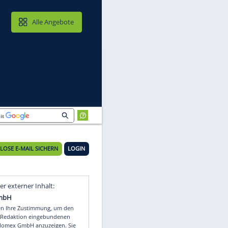
MAIL & CLOUD
Alle Angebote
KOSTENLOSE E-MAIL SICHERN
LOGIN
Video
Empfohlener externer Inhalt: