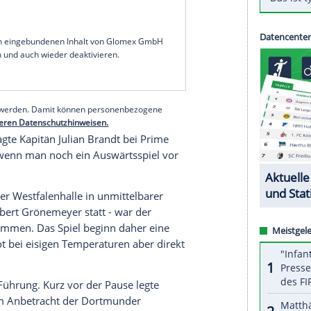
m mal gefährlich.
ie Hüfte ließ sich Serhou Guirassy mit seinen
. Borussia Dortmund hat dank seines hellwachen
 ins Achtelfinale der Champions League gelegt und
ht stoppen lassen. Der von großen Personalsorgen
Play-off-Hinspiel gegen Atalanta Bergamo 2:0
en Polster zum zweiten Vergleich in der
serer Redaktion eingebundenen Inhalt von Glomex GmbH
nzeigen lassen und auch wieder deaktivieren.