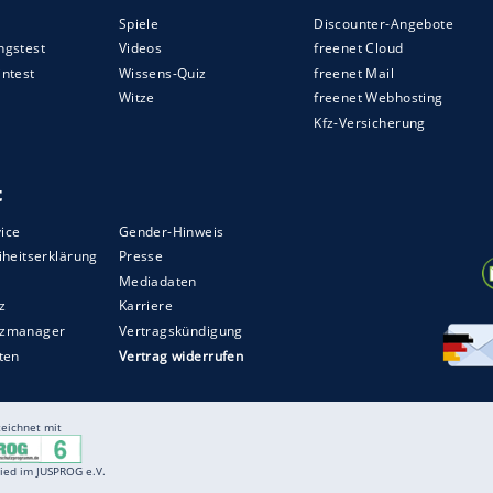
 ohnehin kaum noch vorhandene Spannung, was
Niko Kovac beobachtete zufrieden, wie sein Team
it viel Ballbesitz Kontrolle auszuüben und bei
effer nachzulegen.
as Kräfte zu schonen und nicht mit letzter
ngesichts der immens wichtigen Aufgaben in den
Leipzig, dem Rückspiel in Bergamo und der
München am 28. Februar war dies besonders
e Spiel hatte der BVB auch so.
ZURÜCK ZUR STARTS