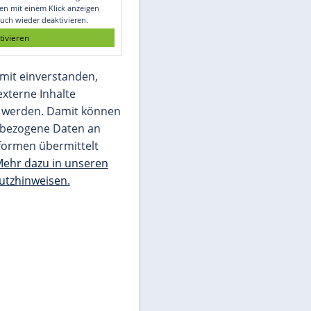
Glomex GmbH
Wir benötigen Ihre Zustimmung, um den
von unserer Redaktion eingebundenen
Inhalt von Glomex GmbH anzuzeigen. Sie
können diesen mit einem Klick anzeigen
lassen und auch wieder deaktivieren.
jetzt aktivieren
Ich bin damit einverstanden,
dass mir externe Inhalte
angezeigt werden. Damit können
personenbezogene Daten an
Drittplattformen übermittelt
werden.
Mehr dazu in unseren
Datenschutzhinweisen.