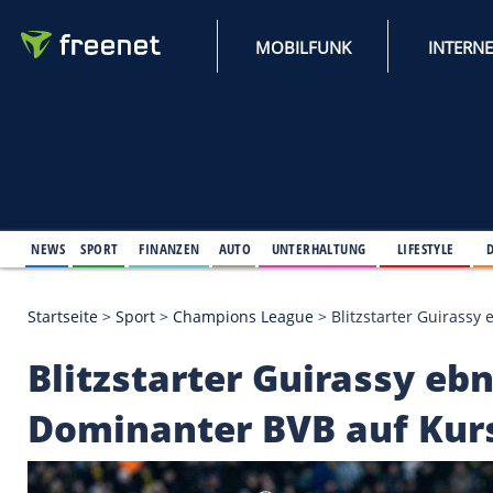
MOBILFUNK
NEWS
SPORT
FINANZEN
AUTO
UNTERHALTUNG
L
Startseite
>
Sport
>
Champions League
>
Blitzstart
Blitzstarter Guirass