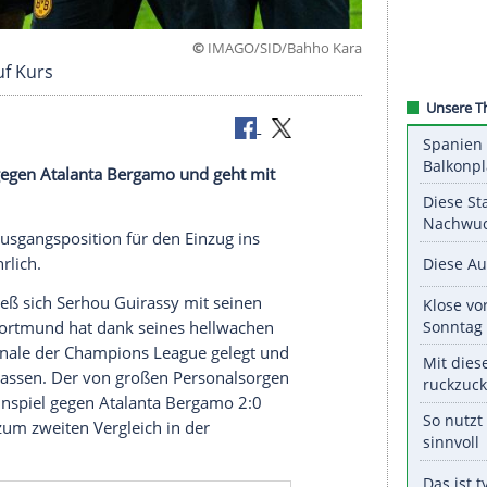
©
IMAGO/SID/Bahh
ter BVB auf Kurs
f-Hinspiel gegen Atalanta Bergamo und geht mit
xzellente Ausgangsposition für den Einzug ins