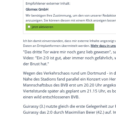
Achtelfinale. Atalanta Bergamo wird kau
Dortmund (SID) Mit einer BVB-Decke um d
Teamkollegen vor der Südtribüne feiern
Torjägers den Grundstein für den Einzug
sich auch von widrigen Bedingungen nic
in der Abwehr geplagte BVB gewann sein 
(2:0) und reist nun mit einem komfortabl
kommenden Woche in Italien.
Empfohlener externer Inhalt:
Glomex GmbH
Wir benötigen Ihre Zustimmung, um den von un
anzuzeigen. Sie können diesen mit einem Klick a
jetzt aktivieren