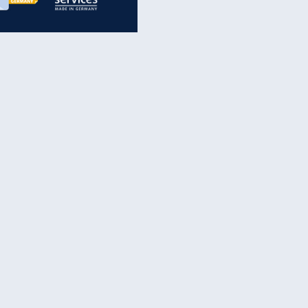
inanzen & Produkte
iscounter-Angebote
Online-Sicherheit
reenet Cloud
Ratenkredit
reenet Mail
Brutto-Netto-Rechner
reenet Webhosting
Rentenrechner
fz-Versicherung
TV-Vergleich