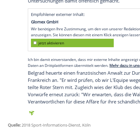
Paris
(SID) - Einen Tag nach der Veröffen
Roter Stern Belgrad
hat der serbische Fuß
Verleumdungsklage
gegen die Urheber d
Samstag bekannt.
Die französische Justiz ermittelt gegen 
des Champions-League-Gruppenspiels a
Pariser Sportzeitung
L'Equipe
hatte am Fr
einen Belgrader Spitzenfunktionärs, der 
Vereins bei PSG mit fünf Toren Unterschie
Untersuchungen damit öffentlich gemach
Empfohlener externer Inhalt:
Glomex GmbH
Wir benötigen Ihre Zustimmung, um den von un
anzuzeigen. Sie können diesen mit einem Klick a
jetzt aktivieren