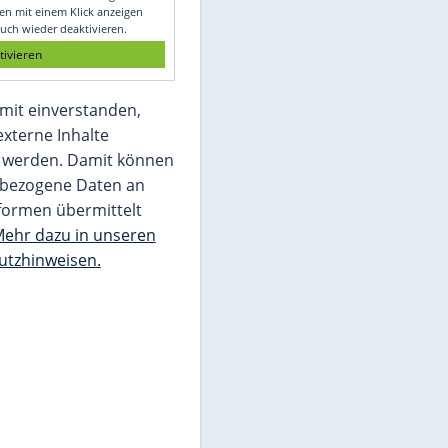
Glomex GmbH
Wir benötigen Ihre Zustimmung, um den
von unserer Redaktion eingebundenen
Inhalt von Glomex GmbH anzuzeigen. Sie
können diesen mit einem Klick anzeigen
lassen und auch wieder deaktivieren.
jetzt aktivieren
Ich bin damit einverstanden,
dass mir externe Inhalte
angezeigt werden. Damit können
personenbezogene Daten an
Drittplattformen übermittelt
werden.
Mehr dazu in unseren
Datenschutzhinweisen.