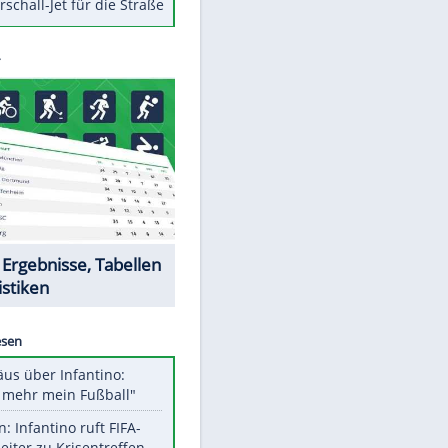
Berger im Wandel der Zeit
Todsünden im Restaurant
Die teuersten Neuzugänge der
BVB-Geschichte
Die gruseligsten Ort der Welt
Daten zwischen Windows und
Android austauschen
Ein Hyperschall-Jet für die Straße
Datencenter