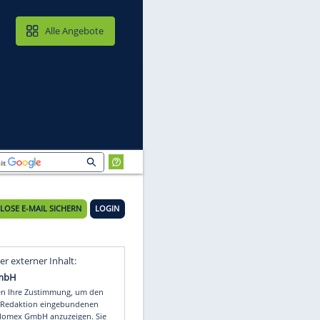
MAIL & CLOUD
Alle Angebote
KOSTENLOSE E-MAIL SICHERN
LOGIN
Video
Empfohlener externer Inhalt: