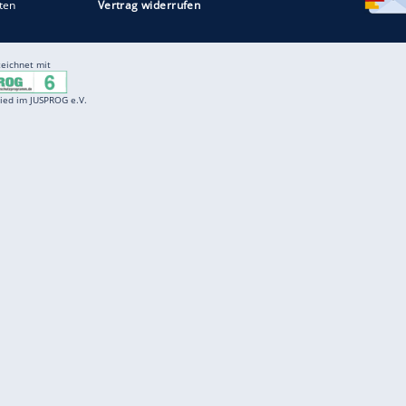
Entertainment
F
Cartoons
Spiele
D
Einbürgerungstest
Videos
f
Führerscheintest
Wissens-Quiz
f
Promi-Quiz
Witze
f
K
freenet
Kundenservice
Gender-Hinweis