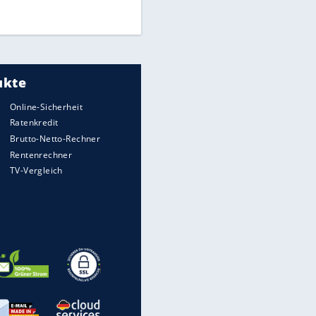
DFB: Ermittlungen im "Fall
Freigang" dauern noch an
"Sehr hohe Qualität":
Lewandowski mit Doppelpack