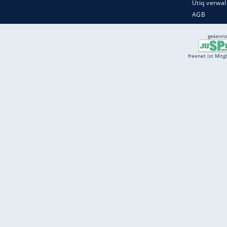
Services
Börse
Jobbörse
Spritpreis aktuell
Wetter
Ferientermine
Partnersuche
Online Angebote
freenet Mobilfunk
freenet Video