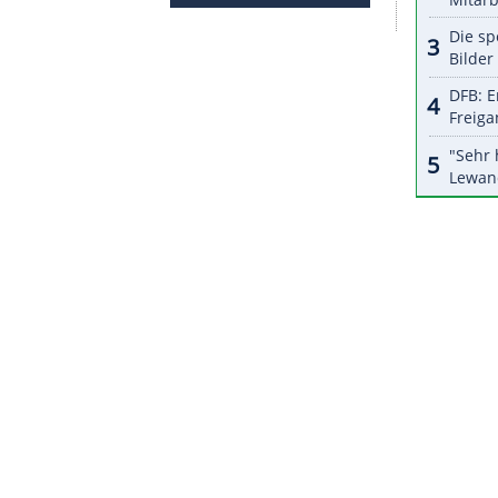
halte angezeigt werden. Damit können personenbezogene
r dazu in unseren Datenschutzhinweisen.
lt zur Durchsetzung seiner Interessen in
Equipe
wegen Verleumdung verklagen können",
 Klub des deutschen Profis Marko Marin die
ass die Wahrheit ermittelt wird und die
re schändlichen Handlungen zahlen."
ZURÜCK ZUR STARTS