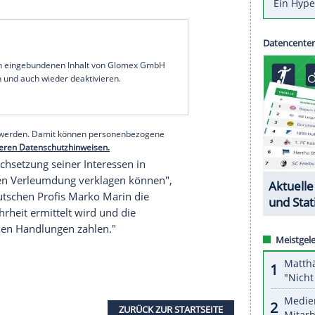
tlichung von
Manipulationsverdächtigungen
gegen
ball-Meister einen Anwalt zur Prüfung einer
er Vorwürfe erhoben. Das gab der Klub am
Roter Stern wegen des Verdachts der Manipulation
m 3. Oktober bei
Paris St. Germain
(1:6). Die
eitag über einen möglichen Wettbetrug durch
einen Millionenbetrag auf eine Niederlage seines
d gesetzt haben soll, berichtet und die
t.
serer Redaktion eingebundenen Inhalt von Glomex GmbH
nzeigen lassen und auch wieder deaktivieren.