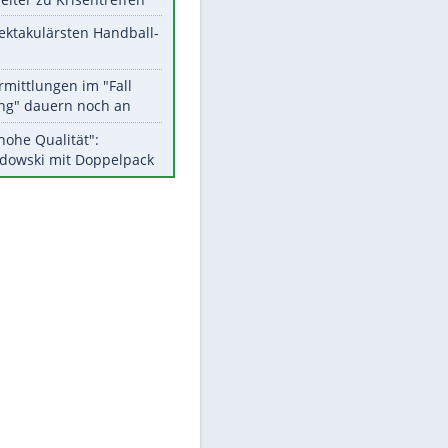
Aktuelle Ergebnisse, Tabellen
und Statistiken
Meistgelesen
Matthäus über Infantino:
"Nicht mehr mein Fußball"
Medien: Infantino ruft FIFA-
EITE
Mitarbeiter zu Krisentreffen
Die spektakulärsten Handball-
Bilder