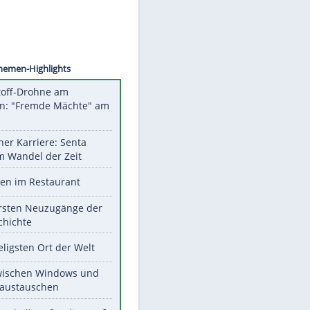
©
SID
Unsere Themen-Highlights
Sprengstoff-Drohne am
Flughafen: "Fremde Mächte" am
Werk?
Bilder einer Karriere: Senta