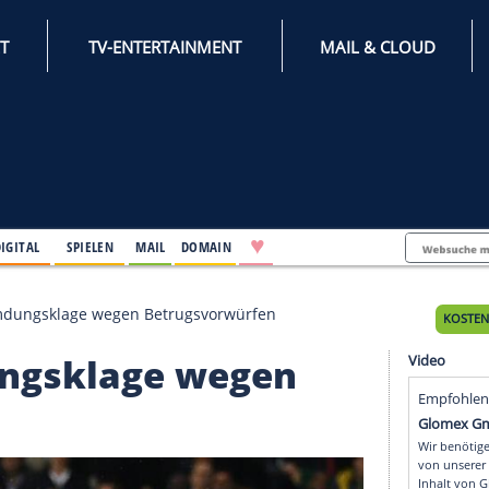
INTERNET
TV-ENTERTAINMENT
♥
IFESTYLE
DIGITAL
SPIELEN
MAIL
DOMAIN
rüft Verleumdungsklage wegen Betrugsvorwürfen
eumdungsklage wegen