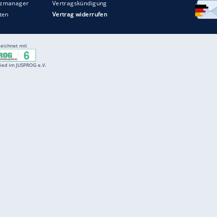
Entertainment
F
Cartoons
Spiele
D
Einbürgerungstest
Videos
f
Führerscheintest
Wissens-Quiz
f
Promi-Quiz
Witze
f
K
freenet