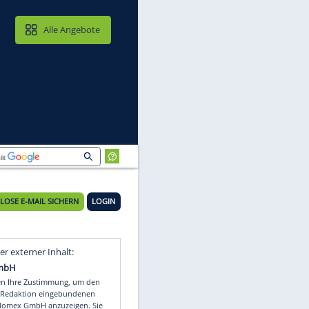
MAIL & CLOUD
Alle Angebote
KOSTENLOSE E-MAIL SICHERN
LOGIN
Video
Empfohlener externer Inhalt: