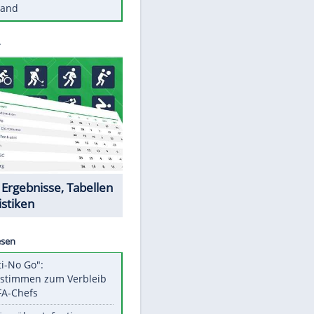
Diese Autos haben uns verlassen
St. Pauli verpflichtet isländischen
Nationalspieler Thordarson
Mit diesen Tricks wird der Grill
ruckzuck sauber
So nutzt man alte Smartphones
sinnvoll
Diese traumhaften Orte liegen in
Deutschland
Datencenter