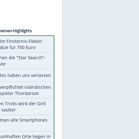
©
SID
Unsere Themen-Highlights
Spanien im Finsternis-Fieber:
Balkonplätze für 700 Euro
Das machen die "Star Search"-
Stars heute