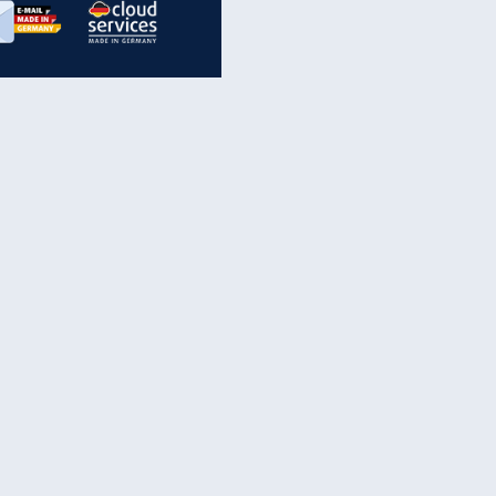
inanzen & Produkte
iscounter-Angebote
Online-Sicherheit
reenet Cloud
Ratenkredit
reenet Mail
Brutto-Netto-Rechner
reenet Webhosting
Rentenrechner
fz-Versicherung
TV-Vergleich