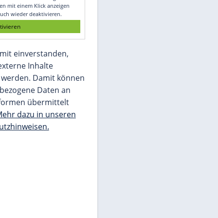
Glomex GmbH
Wir benötigen Ihre Zustimmung, um den
von unserer Redaktion eingebundenen
Inhalt von Glomex GmbH anzuzeigen. Sie
können diesen mit einem Klick anzeigen
lassen und auch wieder deaktivieren.
jetzt aktivieren
Ich bin damit einverstanden,
dass mir externe Inhalte
angezeigt werden. Damit können
personenbezogene Daten an
Drittplattformen übermittelt
werden.
Mehr dazu in unseren
Datenschutzhinweisen.