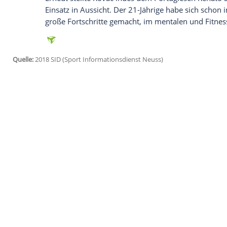
Ich bin damit einverstanden, dass mir externe In
Daten an Drittplattformen übermittelt werden.
Meh
Nach dem 3:1 am vergangenen Samstag g
Uli Hoeneß
und
Karl-Heinz Rummenigge
beschwert. "Wir müssen schon zusehen, d
brutale Härte braucht keiner. Das hat all
Der 46-Jährige feiert als Trainer sein Deb
Freude", sagte er, besonders nervös sei e
man als Trainer immer angespannt. Das h
tun."
Erneut stellte
Kovac
indes dem Portugiese
Einsatz in Aussicht. Der 21-Jährige habe 
große Fortschritte gemacht, im mentalen