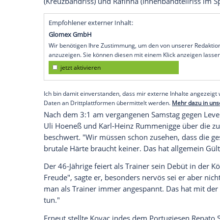
Lissabon
(SID) - "Wir haben 16 gesunde Fe
Jetzt rücken die, die weniger gespielt hab
nicht herum. Wir werden das auch mit den
stemmen", sagte
Kovac
vor dem Auftakt 
bei
Benfica Lissabon
.
"Vor zwei, drei Wochen hieß es noch: Sie
enttäuschen. Jetzt soll der Kader zu klein
wir nicht weiter so ein Pech haben werden
Die
Bayern
müssen in
Lissabon
auf
King
(Kreuzbandriss) und
Rafinha
(Innenbandte
Empfohlener externer Inhalt:
Glomex GmbH
Wir benötigen Ihre Zustimmung, um den von un
anzuzeigen. Sie können diesen mit einem Klick a
jetzt aktivieren