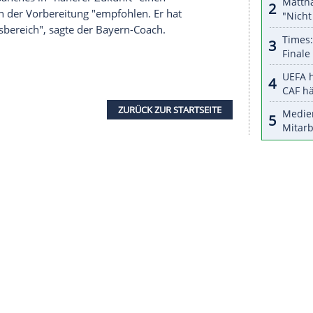
halte angezeigt werden. Damit können personenbezogene
r dazu in unseren Datenschutzhinweisen.
egen Leverkusen hatten sich die Bayern-Bosse
über die zu harte Gangart der Konkurrenz massiv
ass die gesunde Härte erhalten bleibt, aber die
gemein Gültigkeit", sagte
Kovac
am Dienstag dazu.
üt in der Königsklasse. "Es ist eine absolute
r aber nicht: "Es geht um Siege, um Punkte, da ist
at mit der Champions League explizit nichts zu
n Renato Sanches in "näherer Zukunft" einen
sich schon in der Vorbereitung "empfohlen. Er hat
 und Fitnessbereich", sagte der Bayern-Coach.