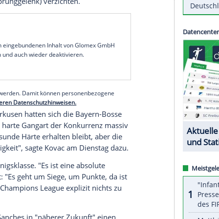
ldspieler, das reicht, um die Bank aufzufüllen.
en, in den Fokus. Mir ist nicht bange. Ich weine
 Jungs, die noch gesund sind, erfolgreich
in die Königsklasse am Mittwoch (21.00 Uhr/Sky)
 haben so viele Spieler und müssen einige
 sein", ergänzte
Kovac
. Er gehe davon aus, "dass
, dass wir in jedem Spiel einen Spieler verlieren".
sley Coman
(Syndesmoseriss), Corentin Tolisso
ilriss im Sprunggelenk) verzichten.
serer Redaktion eingebundenen Inhalt von Glomex GmbH
nzeigen lassen und auch wieder deaktivieren.