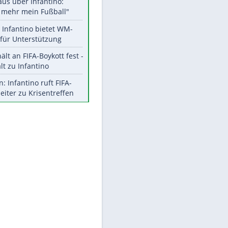
Aktuelle Ergebnisse, Tabellen
und Statistiken
Meistgelesen
"Infanti-No Go":
Pressestimmen zum Verbleib
des FIFA-Chefs
Matthäus über Infantino:
"Nicht mehr mein Fußball"
Times: Infantino bietet WM-