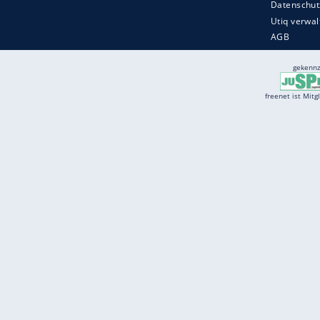
Services
Börse
Jobbörse
Spritpreis aktuell
Wetter
Ferientermine
Partnersuche
Online Angebote