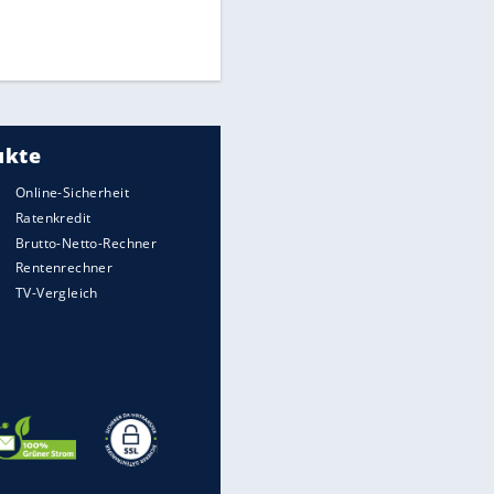
Finale für Unterstützung
UEFA hält an FIFA-Boykott fest -
CAF hält zu Infantino
EITE
Medien: Infantino ruft FIFA-
Mitarbeiter zu Krisentreffen