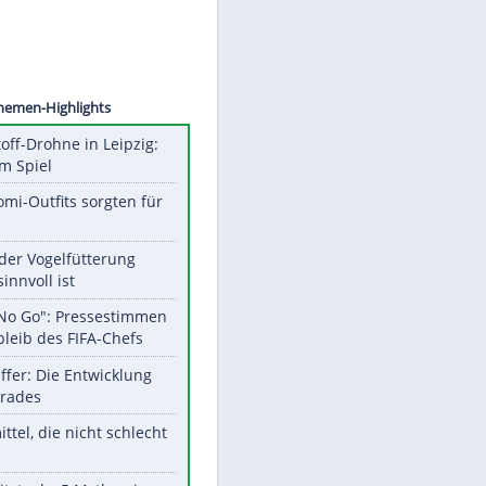
©
SID
Unsere Themen-Highlights
Sprengstoff-Drohne in Leipzig:
Semtex im Spiel
Diese Promi-Outfits sorgten für
Aufruhr!