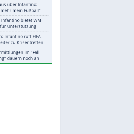
Aktuelle Ergebnisse, Tabellen
und Statistiken
EITE
Meistgelesen
"Infanti-No Go":
Pressestimmen zum Verbleib
des FIFA-Chefs
Matthäus über Infantino:
"Nicht mehr mein Fußball"