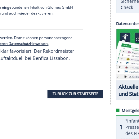
en ehemaligen Schalker
Klaas-Jan Huntelaar
rtie seit knapp vier Jahren
AEK Athen
mit 3:0 (0:0).
sowie Donny van de Beek (77.) erzielten die Treffer
ieltag zu Gast in der Münchner Allianz Arena,
ie in der Königsklasse bestritten. Anschließend
lifikation für die Gruppenphase verpasst.
serer Redaktion eingebundenen Inhalt von Glomex GmbH
nzeigen lassen und auch wieder deaktivieren.
halte angezeigt werden. Damit können personenbezogene
r dazu in unseren Datenschutzhinweisen.