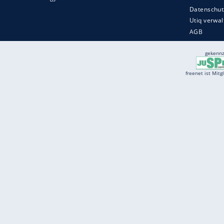
Services
Börse
Jobbörse
Spritpreis aktuell
Wetter
Ferientermine
Partnersuche
Online Angebote