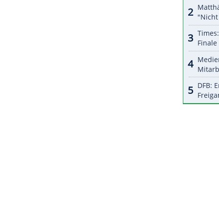
Niko Kovac klar favorisiert. Der Rekordmeister
ky) sein Auftaktduell bei Benfica Lissabon.
ZURÜCK ZUR STARTS