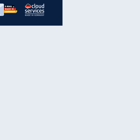
inanzen & Produkte
iscounter-Angebote
Online-Sicherheit
reenet Cloud
Ratenkredit
reenet Mail
Brutto-Netto-Rechner
reenet Webhosting
Rentenrechner
fz-Versicherung
TV-Vergleich