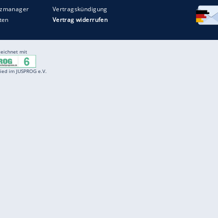
Entertainment
F
Cartoons
Spiele
D
Einbürgerungstest
Videos
f
Führerscheintest
Wissens-Quiz
f
Promi-Quiz
Witze
f
K
freenet