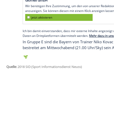
Amsterdam
(SID) - Die Mannschaft um d
besiegte in ihrer ersten Königsklassen-Pa
Zweimal Nicolas Tagliafico (46. und 90.) 
für die Gastgeber.
Ajax
, am 2. Oktober (21.00 Uhr) am 2. Sp
hatte zuletzt im Dezember 2014 eine Part
hatte der Verein dreimal in Folge die Qua
Empfohlener externer Inhalt:
Glomex GmbH
Wir benötigen Ihre Zustimmung, um den von un
anzuzeigen. Sie können diesen mit einem Klick a
jetzt aktivieren
Ich bin damit einverstanden, dass mir externe In
Daten an Drittplattformen übermittelt werden.
Meh