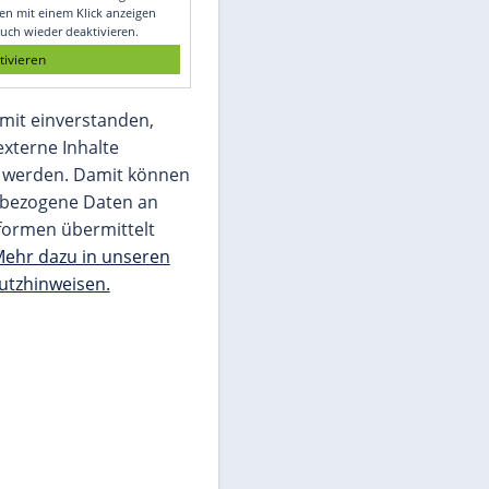
Glomex GmbH
Wir benötigen Ihre Zustimmung, um den
von unserer Redaktion eingebundenen
Inhalt von Glomex GmbH anzuzeigen. Sie
können diesen mit einem Klick anzeigen
lassen und auch wieder deaktivieren.
jetzt aktivieren
Ich bin damit einverstanden,
dass mir externe Inhalte
angezeigt werden. Damit können
personenbezogene Daten an
Drittplattformen übermittelt
werden.
Mehr dazu in unseren
Datenschutzhinweisen.