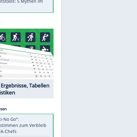
Was bei der Vogelfütterung
wirklich sinnvoll ist
"Infanti-No Go": Pressestimmen
zum Verbleib des FIFA-Chefs
Im Zeitraffer: Die Entwicklung
des Lenkrades
Lebensmittel, die nicht schlecht
werden
Sicherheitstools: 5 Mythen im
Check
Datencenter