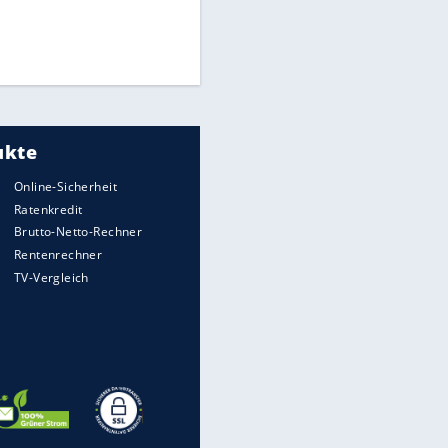
Times: Infantino bietet WM-
Finale für Unterstützung
Medien: Infantino ruft FIFA-
Mitarbeiter zu Krisentreffen
DFB: Ermittlungen im "Fall
Freigang" dauern noch an