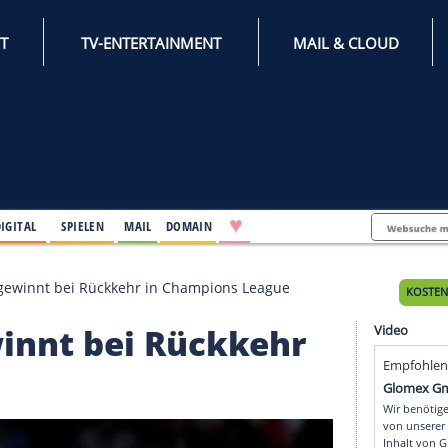
INTERNET
TV-ENTERTAINMENT
♥
IFESTYLE
DIGITAL
SPIELEN
MAIL
DOMAIN
uppe: Ajax gewinnt bei Rückkehr in Champions League
 gewinnt bei Rückkeh