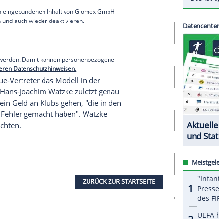
en: Aus
Solidarität
spenden die vier
Topklubs
B Leipzig
und
Bayer Leverkusen
in Zeiten von
notleidende
Fußballvereine
aus der 1. und 2.
g
.
5 Millionen Euro, die aus einer Rücklage aus dem
e soll von den Klubs um 7,5 Millionen
llionen kommen in einen Solidartopf.
serer Redaktion eingebundenen Inhalt von Glomex GmbH
nzeigen lassen und auch wieder deaktivieren.
halte angezeigt werden. Damit können personenbezogene
r dazu in unseren Datenschutzhinweisen.