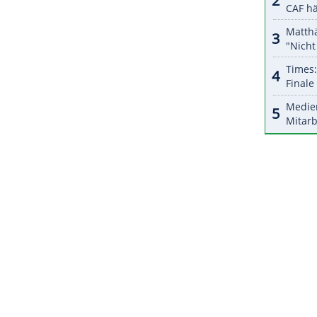
pions-League-Vertreter das Modell in der
ch BVB-Boss
Hans-Joachim Watzke
zuletzt genau
 Es solle kein Geld an Klubs gehen, "die in den
misch viele Fehler gemacht haben".
Watzke
alt zu verzichten.
ZURÜCK ZUR STARTS