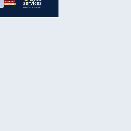
inanzen & Produkte
iscounter-Angebote
Online-Sicherheit
reenet Cloud
Ratenkredit
reenet Mail
Brutto-Netto-Rechner
reenet Webhosting
Rentenrechner
fz-Versicherung
TV-Vergleich