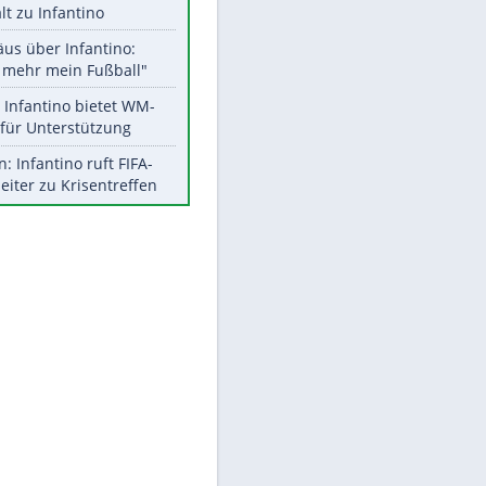
Aktuelle Ergebnisse, Tabellen
und Statistiken
Meistgelesen
"Infanti-No Go":
EITE
Pressestimmen zum Verbleib
des FIFA-Chefs
UEFA hält an FIFA-Boykott fest -
CAF hält zu Infantino
Matthäus über Infantino:
"Nicht mehr mein Fußball"