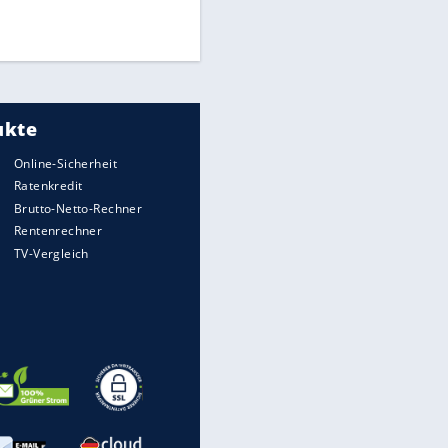
Times: Infantino bietet WM-
Finale für Unterstützung
Medien: Infantino ruft FIFA-
Mitarbeiter zu Krisentreffen