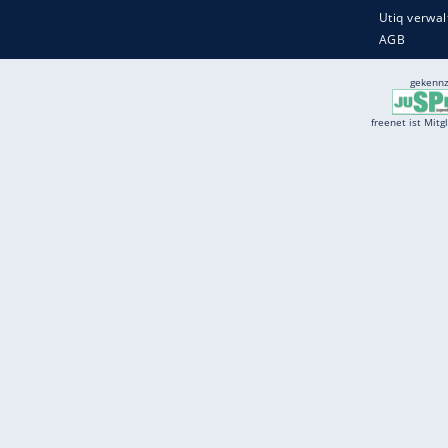
Services
Börse
Jobbörse
Spritpreis aktuell
Wetter
Ferientermine
Partnersuche
Online Angebote
freenet Mobilfunk
freenet Video