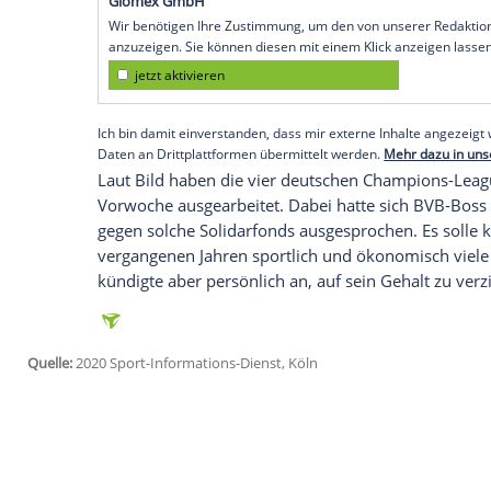
Köln
(SID) - Die Großen helfen den Klein
Bayern München
,
Borussia Dortmund
,
R
Corona angeblich 20 Millionen Euro an 
Bundesliga. Das berichtet die
Bild-Zeitun
Demnach verzichtet das Quartett auf 12,
aktuellen TV-Vertrag winken. Diese Summ
aufgestockt werden, die insgesamt 20 Mi
Empfohlener externer Inhalt:
Glomex GmbH
Wir benötigen Ihre Zustimmung, um den von un
anzuzeigen. Sie können diesen mit einem Klick a
jetzt aktivieren
Ich bin damit einverstanden, dass mir externe In
Daten an Drittplattformen übermittelt werden.
Meh