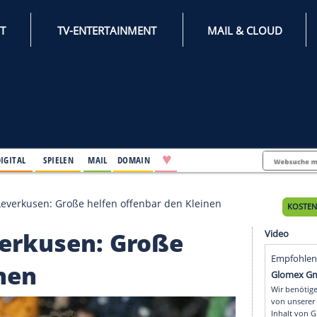
INTERNET
TV-ENTERTAINMENT
♥
IFESTYLE
DIGITAL
SPIELEN
MAIL
DOMAIN
B, Leipzig, Leverkusen: Große helfen offenbar den Klei
g, Leverkusen: Große