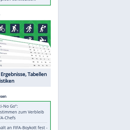
Diese Autos haben uns verlassen
Randale in Dresden: DFB-
Bundesgericht bestätigt Urteil
Mit diesen Tricks wird der Grill
ruckzuck sauber
So nutzt man alte Smartphones
sinnvoll
Das ist typisch schwedisch!
Datencenter