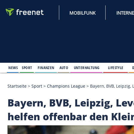
MOBILFUNK
NEWS
SPORT
FINANZEN
AUTO
UNTERHALTUNG
L
Startseite
>
Sport
>
Champions League
>
Bayern, BV
Bayern, BVB, Leipzi