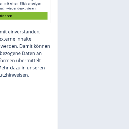
Glomex GmbH
Wir benötigen Ihre Zustimmung, um den
von unserer Redaktion eingebundenen
Inhalt von Glomex GmbH anzuzeigen. Sie
können diesen mit einem Klick anzeigen
lassen und auch wieder deaktivieren.
jetzt aktivieren
Ich bin damit einverstanden,
dass mir externe Inhalte
angezeigt werden. Damit können
personenbezogene Daten an
Drittplattformen übermittelt
werden.
Mehr dazu in unseren
Datenschutzhinweisen.