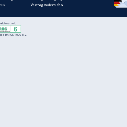
Entertainment
F
Cartoons
Spiele
D
Einbürgerungstest
Videos
f
Führerscheintest
Wissens-Quiz
f
Promi-Quiz
Witze
f
K
freenet
Kundenservice
Gender-Hinweis