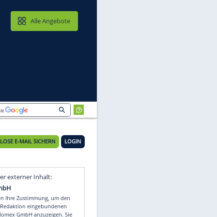
MAIL & CLOUD
Alle Angebote
KOSTENLOSE E-MAIL SICHERN
LOGIN
Video
Empfohlener externer Inhalt: