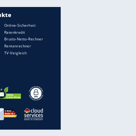
Meistgelesen
"Infanti-No Go":
Pressestimmen zum Verbleib
des FIFA-Chefs
Matthäus über Infantino:
"Nicht mehr mein Fußball"
Times: Infantino bietet WM-
Finale für Unterstützung
Medien: Infantino ruft FIFA-