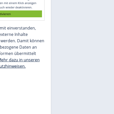
Glomex GmbH
Wir benötigen Ihre Zustimmung, um den
von unserer Redaktion eingebundenen
Inhalt von Glomex GmbH anzuzeigen. Sie
können diesen mit einem Klick anzeigen
lassen und auch wieder deaktivieren.
jetzt aktivieren
Ich bin damit einverstanden,
dass mir externe Inhalte
angezeigt werden. Damit können
personenbezogene Daten an
Drittplattformen übermittelt
werden.
Mehr dazu in unseren
Datenschutzhinweisen.