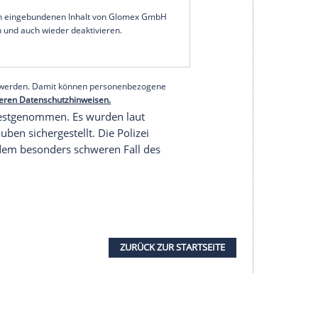
Sonntag mitteilte, habe eine Gruppe von 20 bis
am Samstagabend Schalke-Anhänger angegriffen
hn (20) verletzt.
mit schweren Verletzungen in ein Krankenhaus
icht verletzt. Laut Zeugenaussagen sollen diverse
dschutz ausgestattet gewesen sein, einige
serer Redaktion eingebundenen Inhalt von Glomex GmbH
nzeigen lassen und auch wieder deaktivieren.
halte angezeigt werden. Damit können personenbezogene
r dazu in unseren Datenschutzhinweisen.