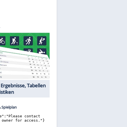
©
SID
Datencenter