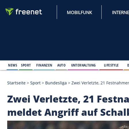
MOBILFUNK
NEWS
SPORT
FINANZEN
AUTO
UNTERHALTUNG
L
Startseite
>
Sport
>
Bundesliga
>
Zwei Verletzte, 21
Zwei Verletzte, 21 F