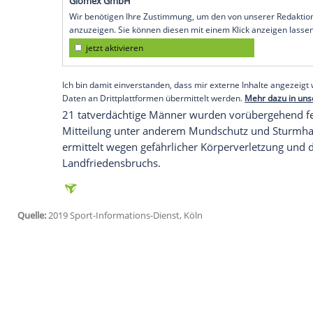
Bremen
(SID) - Wie die Bremer
Polizei
am 
30 größtenteils vermummten Personen 
und dabei einen Vater (47) und seinen So
Der 47 Jahre alte Mann musste demnach 
gebracht werden, der 20-Jährige wurde le
Angreifer mit Quarzhandschuhen und Mun
trugen Werder-Schals vor dem Gesicht.
Empfohlener externer Inhalt:
Glomex GmbH
Wir benötigen Ihre Zustimmung, um den von un
anzuzeigen. Sie können diesen mit einem Klick a
jetzt aktivieren
Ich bin damit einverstanden, dass mir externe In
Daten an Drittplattformen übermittelt werden.
Meh