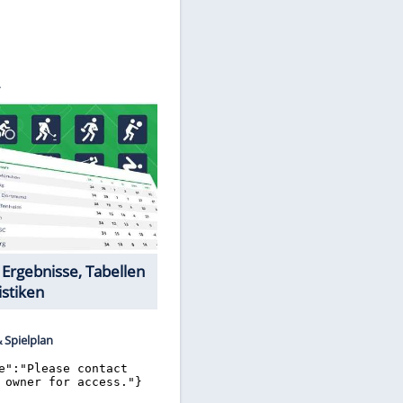
©
SID
Datencenter