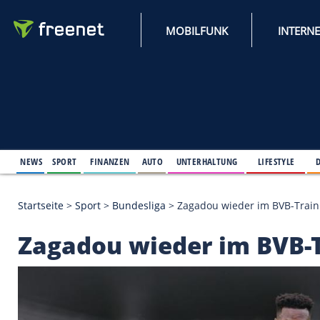
MOBILFUNK
NEWS
SPORT
FINANZEN
AUTO
UNTERHALTUNG
L
Startseite
>
Sport
>
Bundesliga
>
Zagadou wieder i
Zagadou wieder im 