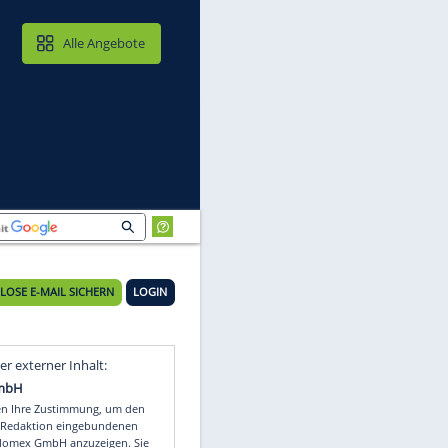
MAIL & CLOUD
Alle Angebote
KOSTENLOSE E-MAIL SICHERN
LOGIN
Video
Empfohlener externer Inhalt: