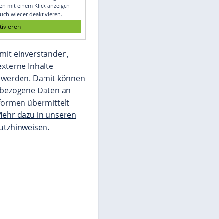
Glomex GmbH
Wir benötigen Ihre Zustimmung, um den
von unserer Redaktion eingebundenen
Inhalt von Glomex GmbH anzuzeigen. Sie
können diesen mit einem Klick anzeigen
lassen und auch wieder deaktivieren.
jetzt aktivieren
Ich bin damit einverstanden,
dass mir externe Inhalte
angezeigt werden. Damit können
personenbezogene Daten an
Drittplattformen übermittelt
werden.
Mehr dazu in unseren
Datenschutzhinweisen.