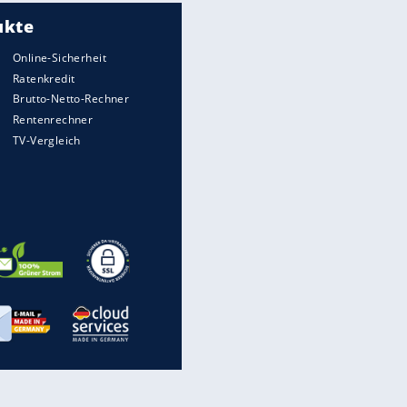
Meistgelesen
Matthäus über Infantino:
"Nicht mehr mein Fußball"
Times: Infantino bietet WM-
Finale für Unterstützung
Medien: Infantino ruft FIFA-
Mitarbeiter zu Krisentreffen
DFB: Ermittlungen im "Fall
Freigang" dauern noch an