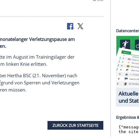
tmund nach monatelanger Verletzungspause am
 eingestiegen.
1-Jährige hatte im August im
Trainingslager
der
erletzung
im linken Knie erlitten.