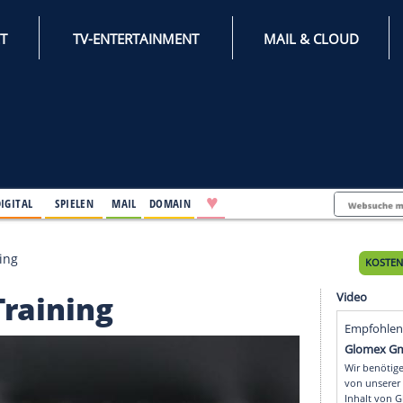
INTERNET
TV-ENTERTAINMENT
♥
IFESTYLE
DIGITAL
SPIELEN
MAIL
DOMAIN
m BVB-Training
BVB-Training