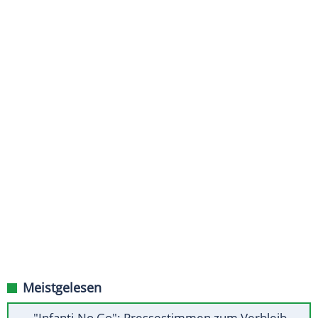
Meistgelesen
"Infanti-No Go": Pressestimmen zum Verbleib