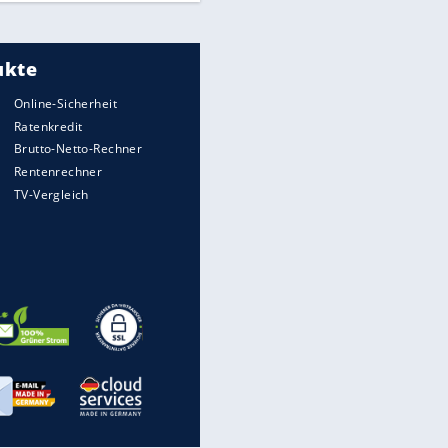
Meistgelesen
"Infanti-No Go":
Pressestimmen zum Verbleib
des FIFA-Chefs
UEFA hält an FIFA-Boykott fest -
CAF hält zu Infantino
Times: Infantino bietet WM-
Finale für Unterstützung
Medien: Infantino ruft FIFA-