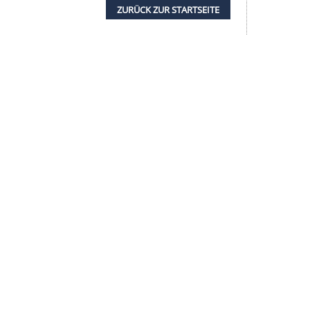
in Auswärtsspiel am Samstag (15.30 Uhr/Sky)
iger-Duo steht krankheitsbedingt nicht zur
on Milos Veljkovic. Der serbische WM-Teilnehmer
en Übungseinheit vor der Reise nach Augsburg
ZURÜCK ZUR STARTS