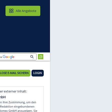
MAIL & CLOUD
Alle Angebote
KOSTENLOSE E-MAIL SICHERN
LOGIN
Video
Empfohlener externer Inhalt: