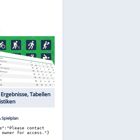
©
SID
Datencenter