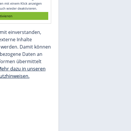
Glomex GmbH
Wir benötigen Ihre Zustimmung, um den
von unserer Redaktion eingebundenen
Inhalt von Glomex GmbH anzuzeigen. Sie
können diesen mit einem Klick anzeigen
lassen und auch wieder deaktivieren.
jetzt aktivieren
Ich bin damit einverstanden,
dass mir externe Inhalte
angezeigt werden. Damit können
personenbezogene Daten an
Drittplattformen übermittelt
werden.
Mehr dazu in unseren
Datenschutzhinweisen.