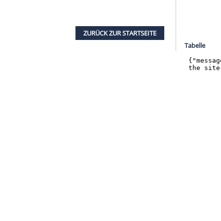
intakte Verhältnis zwischen
Florian
, der
ber die Zukunft von
Kohfeldt
angekündigt, bis
 vor dem
Halbfinale
des
DFB-Pokals
am Freitag bei
n.
Kohfeldt
, seit dreieinhalb Jahren im Amt, hatte in
ation
in der
Bundesliga
gehalten.
i
Union Berlin
ist die Lage an der
Weser
wieder
ten drei Bundesliga-Spiele schon der frühere
s Retter gehandelt worden. Es gebe "keine
mann
gesagt.
ZURÜCK ZUR STARTS