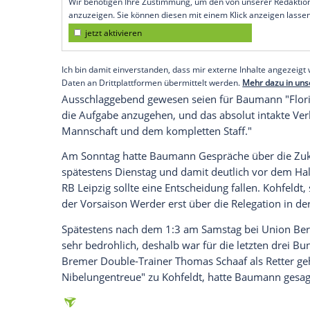
Bremen (SID) -
Sportchef
Frank Bauman
sein Vertrauen aus.
"Wir sehen
Florian
und die Mannschaft in
Leipzig
am Freitag eine deutliche
Reaktio
letzten Bundesligaspiele zu schaffen", w
zitiert.
Empfohlener externer Inhalt:
Glomex GmbH
Wir benötigen Ihre Zustimmung, um den von un
anzuzeigen. Sie können diesen mit einem Klick a
jetzt aktivieren
Ich bin damit einverstanden, dass mir externe In
Daten an Drittplattformen übermittelt werden.
Meh
Ausschlaggebend gewesen seien für
Bau