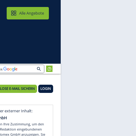
MAIL & CLOUD
Alle Angebote
KOSTENLOSE E-MAIL SICHERN
LOGIN
n
Video
Empfohlener externer Inhalt: