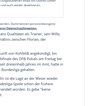
n
sprach dem 38-Jährigen am Montagnachmittag
 der Verantwortung, bereits im
Pokal
gegen
n
zu zeigen und die
Trendwende
mit Blick auf die
ird
Baumann
in einer Mitteilung des Vereins
serer Redaktion eingebundenen Inhalt von Glomex GmbH
nzeigen lassen und auch wieder deaktivieren.
halte angezeigt werden. Damit können personenbezogene
r dazu in unseren Datenschutzhinweisen.
mann
"
Florians
Qualitäten als
Trainer
, sein
Wille
,