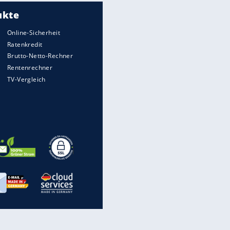
Meistgelesen
Matthäus über Infantino:
"Nicht mehr mein Fußball"
Medien: Infantino ruft FIFA-
Mitarbeiter zu Krisentreffen
Die spektakulärsten Handball-
Bilder
DFB: Ermittlungen im "Fall
Freigang" dauern noch an