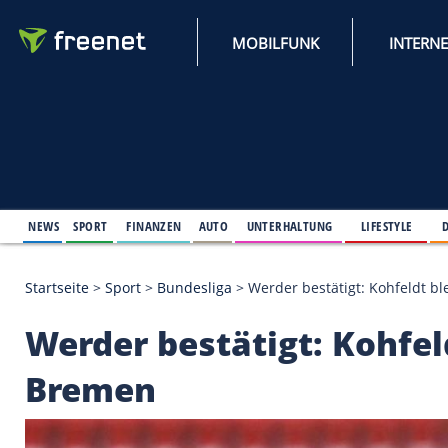
MOBILFUNK
NEWS
SPORT
FINANZEN
AUTO
UNTERHALTUNG
L
Startseite
>
Sport
>
Bundesliga
>
Werder bestätigt: 
Werder bestätigt: Ko