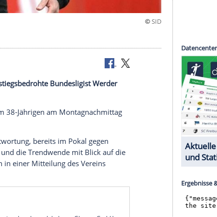
n
 hält der abstiegsbedrohte Bundesligist
Werder