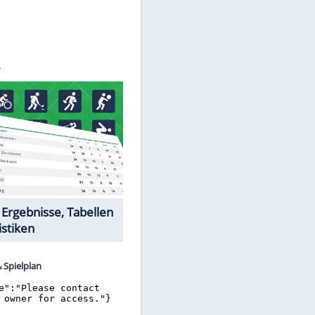
©
SID
Datencenter