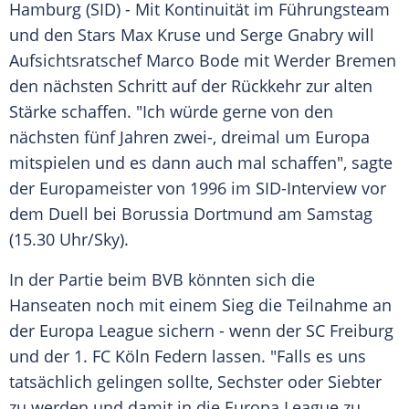
Hamburg
(SID) - Mit
Kontinuität
im Führungsteam
und den Stars
Max Kruse
und
Serge Gnabry
will
Aufsichtsratschef
Marco Bode
mit
Werder Bremen
den nächsten Schritt auf der Rückkehr zur alten
Stärke schaffen. "Ich würde gerne von den
nächsten fünf Jahren zwei-, dreimal um
Europa
mitspielen und es dann auch mal schaffen", sagte
der Europameister von 1996 im SID-Interview vor
dem Duell bei
Borussia Dortmund
am Samstag
(15.30 Uhr/Sky).
In der Partie beim
BVB
könnten sich die
Hanseaten noch mit einem Sieg die Teilnahme an
der
Europa League
sichern - wenn der
SC Freiburg
und der 1. FC Köln Federn lassen. "Falls es uns
tatsächlich gelingen sollte, Sechster oder Siebter
zu werden und damit in die
Europa League
zu