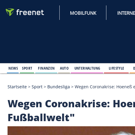
MOBILFUNK
NEWS
SPORT
FINANZEN
AUTO
UNTERHALTUNG
L
Startseite
>
Sport
>
Bundesliga
>
Wegen Coronakrise
Wegen Coronakrise: