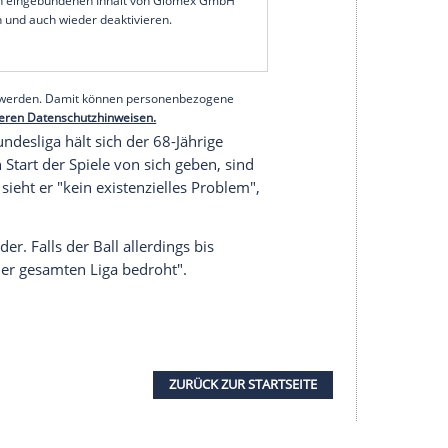
schreiben, aber 100-Millionen-Euro-Transfers kann
len", sagte der langjährige Präsident von
Bayern
e).
summen fallen, "die Beträge werden sich in den
r auf dem bisherigen Niveau bewegen können."
serer Redaktion eingebundenen Inhalt von Glomex GmbH
nzeigen lassen und auch wieder deaktivieren.
halte angezeigt werden. Damit können personenbezogene
r dazu in unseren Datenschutzhinweisen.
g in der Bundesliga hält sich der 68-Jährige