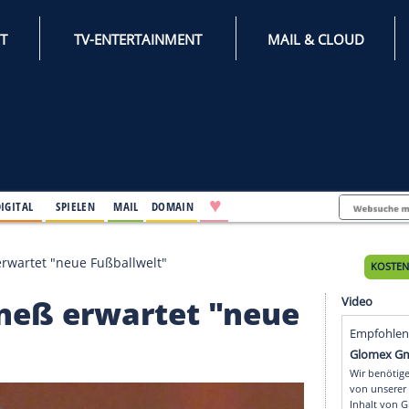
INTERNET
TV-ENTERTAINMENT
♥
IFESTYLE
DIGITAL
SPIELEN
MAIL
DOMAIN
: Hoeneß erwartet "neue Fußballwelt"
 Hoeneß erwartet "ne