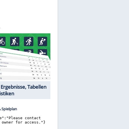
©
SID
Datencenter