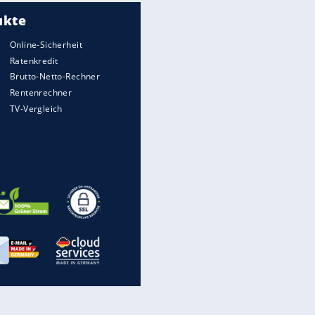
Meistgelesen
Matthäus über Infantino:
"Nicht mehr mein Fußball"
Medien: Infantino ruft FIFA-
Mitarbeiter zu Krisentreffen
Die spektakulärsten Handball-
Bilder
DFB: Ermittlungen im "Fall
Freigang" dauern noch an