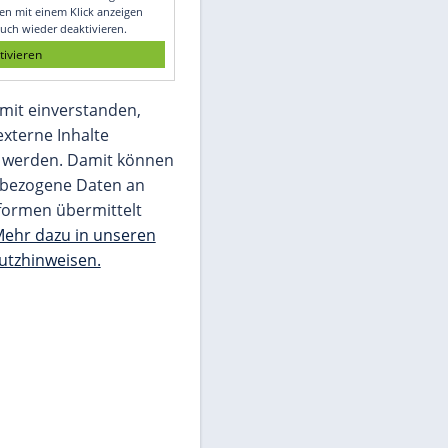
Glomex GmbH
Wir benötigen Ihre Zustimmung, um den
von unserer Redaktion eingebundenen
Inhalt von Glomex GmbH anzuzeigen. Sie
können diesen mit einem Klick anzeigen
lassen und auch wieder deaktivieren.
jetzt aktivieren
Ich bin damit einverstanden,
dass mir externe Inhalte
angezeigt werden. Damit können
personenbezogene Daten an
Drittplattformen übermittelt
werden.
Mehr dazu in unseren
Datenschutzhinweisen.