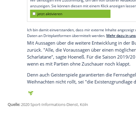
München
(SID) - "Man kann es nicht vor
ich mir in der nächsten Zeit nicht vorstel
München
dem kicker (Donnerstagsausgab
Hoeneß
rechnet damit, dass die Transfer
kommenden zwei, drei Jahren nicht meh
Denn alle Länder seien betroffen.
Empfohlener externer Inhalt:
Glomex GmbH
Wir benötigen Ihre Zustimmung, um den von un
anzuzeigen. Sie können diesen mit einem Klick a
jetzt aktivieren
Ich bin damit einverstanden, dass mir externe In
Daten an Drittplattformen übermittelt werden.
Meh
Mit Aussagen über die weitere Entwicklun