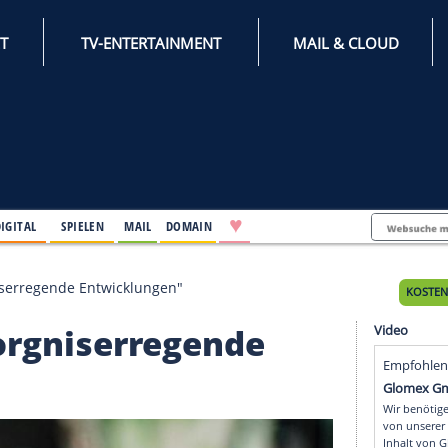
INTERNET
TV-ENTERTAINMENT
♥
IFESTYLE
DIGITAL
SPIELEN
MAIL
DOMAIN
t "besorgniserregende Entwicklungen"
"besorgniserregende