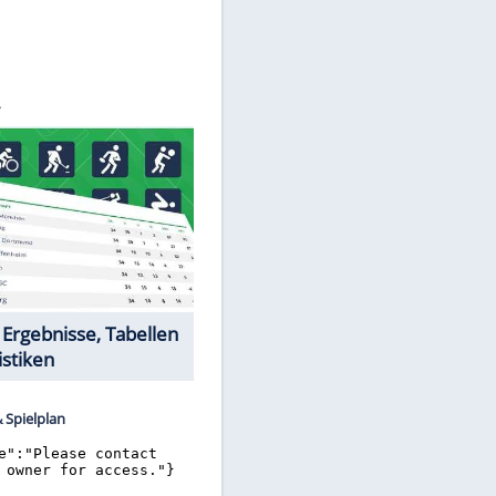
©
SID
Datencenter