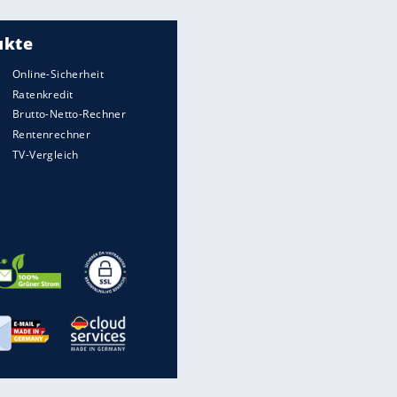
Meistgelesen
"Infanti-No Go":
Pressestimmen zum Verbleib
des FIFA-Chefs
UEFA hält an FIFA-Boykott fest -
CAF hält zu Infantino
Matthäus über Infantino:
"Nicht mehr mein Fußball"
Times: Infantino bietet WM-