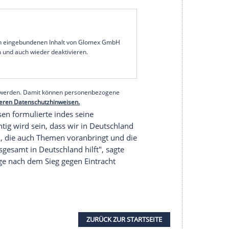
wahl
bekräftigt. Das
Ergebnis
sei "Ausdruck
rer Gesellschaft. Es zeigt, dass unser Einsatz für
 Wahlabend enden darf", teilten die
Vielfalt
und eine weltoffene Gesellschaft sind und
sich daher "weiter lautstark für eine solidarische
riminierung und verfassungsfeindlichen Kräften
e Kraft in den
Bundestag
ein, als klare Sieger
rvor.
serer Redaktion eingebundenen Inhalt von Glomex GmbH
nzeigen lassen und auch wieder deaktivieren.