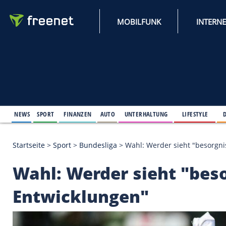
MOBILFUNK
NEWS
SPORT
FINANZEN
AUTO
UNTERHALTUNG
L
Startseite
>
Sport
>
Bundesliga
>
Wahl: Werder sieh
Wahl: Werder sieht 