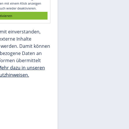
Glomex GmbH
Wir benötigen Ihre Zustimmung, um den
von unserer Redaktion eingebundenen
Inhalt von Glomex GmbH anzuzeigen. Sie
können diesen mit einem Klick anzeigen
lassen und auch wieder deaktivieren.
jetzt aktivieren
Ich bin damit einverstanden,
dass mir externe Inhalte
angezeigt werden. Damit können
personenbezogene Daten an
Drittplattformen übermittelt
werden.
Mehr dazu in unseren
Datenschutzhinweisen.