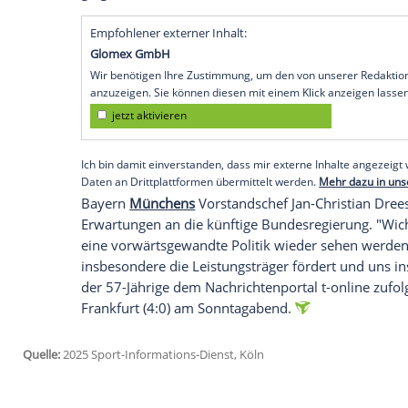
angesichts des
Ausgangs
der
Bundestags
besorgniserregender Entwicklungen in unse
demokratische Grundwerte nicht mit dem
Norddeutschen mit.
Werder stellte zudem fest: "Demokratie,
bleiben unverhandelbar." Der
Klub
werde 
Gemeinschaft frei von Ausgrenzung, Disk
eintreten". Die
AfD
zieht als zweitstärkst
gingen CDU/CSU aus dem Wahlabend he
Empfohlener externer Inhalt:
Glomex GmbH
Wir benötigen Ihre Zustimmung, um den von un
anzuzeigen. Sie können diesen mit einem Klick a
jetzt aktivieren