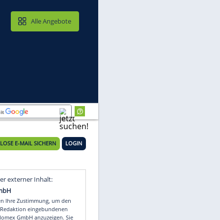
MAIL & CLOUD
Alle Angebote
KOSTENLOSE E-MAIL SICHERN
LOGIN
Video
Empfohlener externer Inhalt: