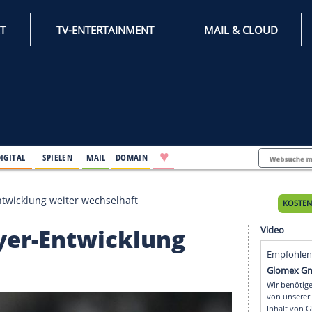
INTERNET
TV-ENTERTAINMENT
♥
IFESTYLE
DIGITAL
SPIELEN
MAIL
DOMAIN
ns": Bayer-Entwicklung weiter wechselhaft
": Bayer-Entwicklung