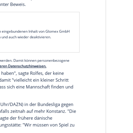
. "Es irritiert mich nicht. Das wird ein Weg, diese
zubekommen", sagte der 43-Jährige nach dem 2:2
- und ergänzte mit Blick auf die Moral der
ist auf jeden Fall ein Schritt nach vorne."
s Duell mit dem dänischen Meister gestartet. Die
 Hjulmand
einen gelungenen Einstand gegen
legte Bayer erst spät an den Tag. "Wir haben noch
ert Andrich
. Positiv: Zweimal hatte sich
gemeldet, dazu stellte
Alejandro Grimaldo
beim
oßqualität unter Beweis.
serer Redaktion eingebundenen Inhalt von Glomex GmbH
nzeigen lassen und auch wieder deaktivieren.