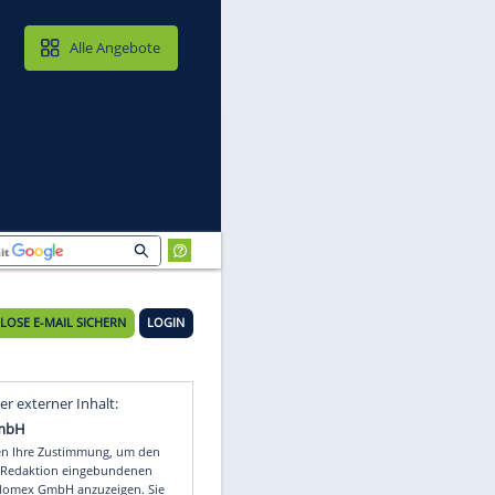
MAIL & CLOUD
Alle Angebote
KOSTENLOSE E-MAIL SICHERN
LOGIN
Video
Empfohlener externer Inhalt: