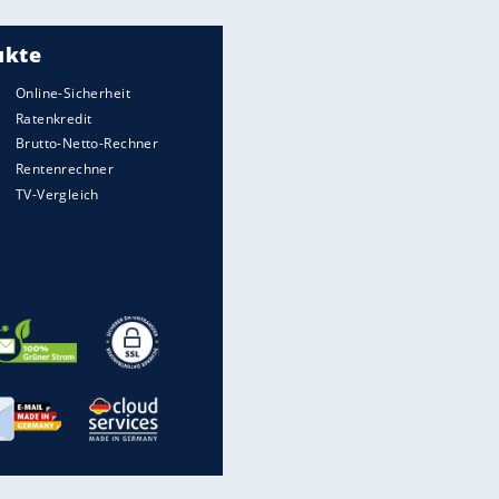
Meistgelesen
"Infanti-No Go":
Pressestimmen zum Verbleib
des FIFA-Chefs
Matthäus über Infantino:
"Nicht mehr mein Fußball"
Times: Infantino bietet WM-
Finale für Unterstützung
Medien: Infantino ruft FIFA-