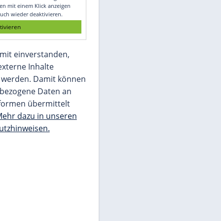
Glomex GmbH
Wir benötigen Ihre Zustimmung, um den
von unserer Redaktion eingebundenen
Inhalt von Glomex GmbH anzuzeigen. Sie
können diesen mit einem Klick anzeigen
lassen und auch wieder deaktivieren.
jetzt aktivieren
Ich bin damit einverstanden,
dass mir externe Inhalte
angezeigt werden. Damit können
personenbezogene Daten an
Drittplattformen übermittelt
werden.
Mehr dazu in unseren
Datenschutzhinweisen.