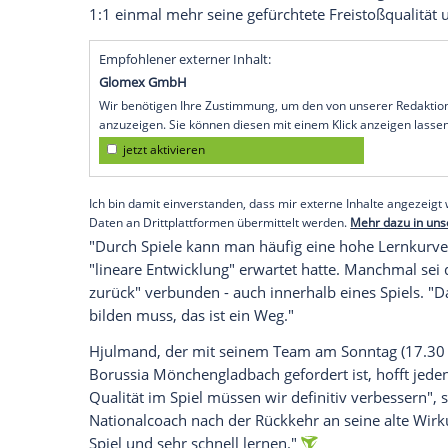
FC Kopenhagen
nicht aus der Ruhe bringen
Automatismen
und mehr
Dominanz
rein
(0:1) zum Start in die
Champions League
Werkself in der wilden Schlussphase: "Das 
Zu harmlos war
Leverkusen
jedoch in da
Intensität
, die dem neuen Trainer
Kasper
Eintracht Frankfurt
(3:1) beschert hatte, 
viel Arbeit vor uns", betonte Kapitän
Rob
Leverkusen
nach einem Rückstand zurück
1:1 einmal mehr seine gefürchtete Freist
Empfohlener externer Inhalt:
Glomex GmbH
Wir benötigen Ihre Zustimmung, um den von un
anzuzeigen. Sie können diesen mit einem Klick a