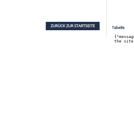
halte angezeigt werden. Damit können personenbezogene
r dazu in unseren Datenschutzhinweisen.
e
Lernkurve
haben", sagte
Rolfes
, der keine
hmal sei damit "vielleicht ein kleiner Schritt
 Spiels. "Dass sich eine Mannschaft finden und
tag (17.30 Uhr/DAZN) in der
Bundesliga
gegen
, hofft jedenfalls zeitnah auf mehr
Konstanz
. "Die
rbessern", sagte der frühere dänische
e alte Wirkungsstätte: "Wir müssen von Spiel zu