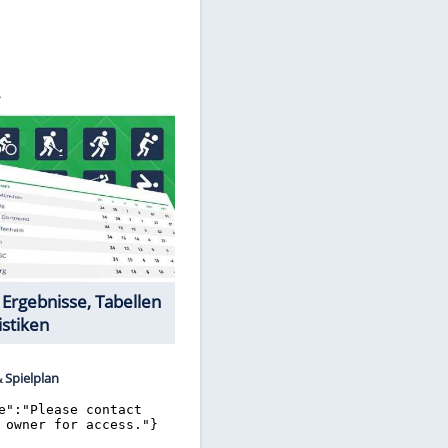
cobsen
Datencenter