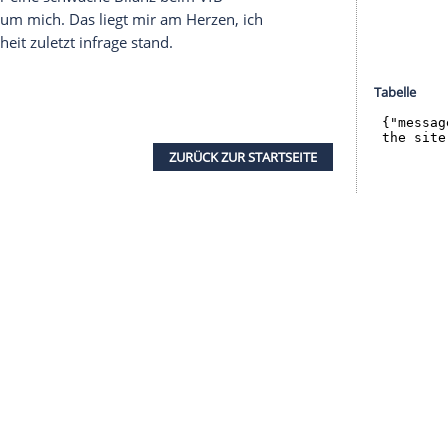
halte angezeigt werden. Damit können personenbezogene
r dazu in unseren Datenschutzhinweisen.
len-16. gegen den 17. als "unheimlich wichtig, für
nd". Wie der 44-Jährige ausführte, habe die
 gehen, "einen Riesenvorteil. Es wäre sehr
nschaften müssen gewinnen".
 und auch durch die ansprechende Leistung gegen
etzt einen zarten Aufwärtstrend, doch erst das
 maßgeblich beeinflussen. "
Hannover
", sagte
piel, "hat bei allem Respekt nicht die gleiche
l
, der bisher eine schwache Bilanz beim VfB
Ganze, nicht um mich. Das liegt mir am Herzen, ich
n Jobsicherheit zuletzt infrage stand.