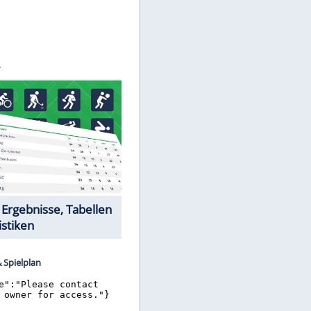
©
SID
Datencenter