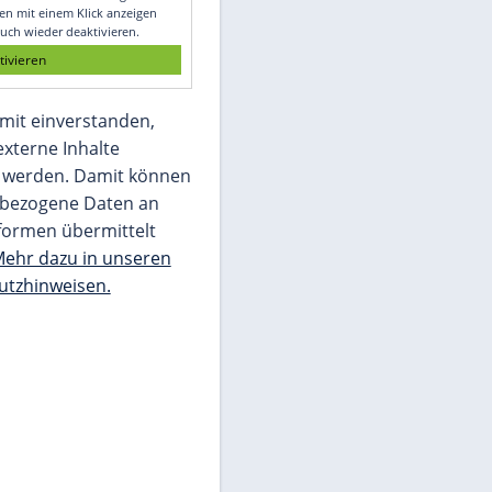
Glomex GmbH
Wir benötigen Ihre Zustimmung, um den
von unserer Redaktion eingebundenen
Inhalt von Glomex GmbH anzuzeigen. Sie
können diesen mit einem Klick anzeigen
lassen und auch wieder deaktivieren.
jetzt aktivieren
Ich bin damit einverstanden,
dass mir externe Inhalte
angezeigt werden. Damit können
personenbezogene Daten an
Drittplattformen übermittelt
werden.
Mehr dazu in unseren
Datenschutzhinweisen.