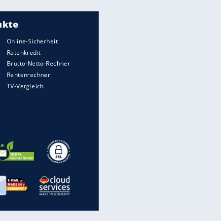
Meistgelesen
"Infanti-No Go":
Pressestimmen zum Verbleib
des FIFA-Chefs
UEFA hält an FIFA-Boykott fest -
CAF hält zu Infantino
Matthäus über Infantino:
"Nicht mehr mein Fußball"
Times: Infantino bietet WM-