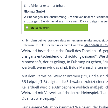
Stuttgart
(SID) - Der abstiegsbedrohte Fu
Schlüsselspiel
am Sonntag gegen
Hannov
Mittelfeldspieler
Daniel Didavi
, der einen
Sorgen", sagte VfB-Trainer
Markus Weinzi
"leichte Adduktorenprobleme".
Nach wochenlanger Absenz ist allerdings
Mannschaftstraining zurückgekehrt. "Er ha
Baumgartl
, der an den Folgen einer Gehi
gehört, ist aber offen.
Empfohlener externer Inhalt:
Glomex GmbH
Wir benötigen Ihre Zustimmung, um den von un
anzuzeigen. Sie können diesen mit einem Klick a
jetzt aktivieren