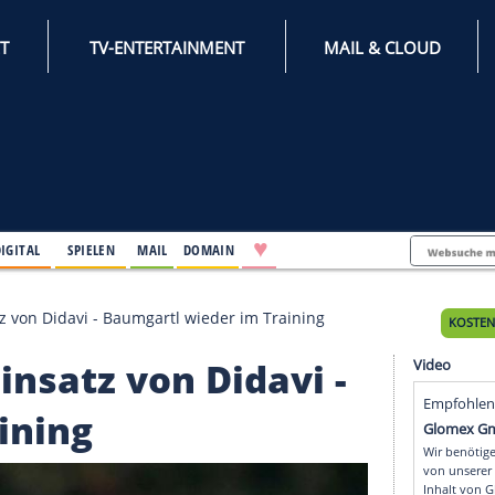
INTERNET
TV-ENTERTAINMENT
♥
IFESTYLE
DIGITAL
SPIELEN
MAIL
DOMAIN
t um Einsatz von Didavi - Baumgartl wieder im Training
um Einsatz von Didavi