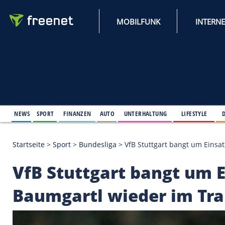
MOBILFUNK
NEWS
SPORT
FINANZEN
AUTO
UNTERHALTUNG
L
Startseite
>
Sport
>
Bundesliga
>
VfB Stuttgart bang
VfB Stuttgart bangt 