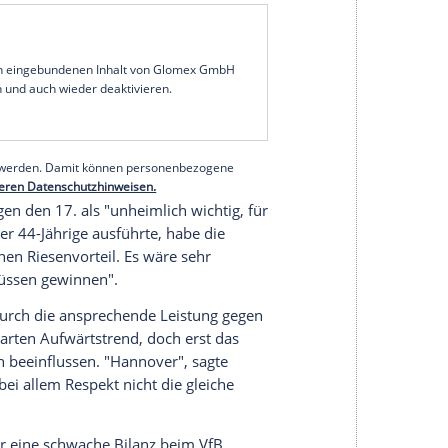
ßball-Bundesligist
VfB Stuttgart
bangt vor dem
er 96
(15.30 Uhr/Sky) um den Einsatz von
 grippalen Infekt hat. "Er macht mir leichte
erl
. Außenverteidiger
Borna
Sosa
plagen überdies
 Verteidiger
Timo Baumgartl
wieder ins
t alles gut verkraftet", sagte
Weinzierl
. Ob
rnerschütterung laborierte, bereits zum Kader
serer Redaktion eingebundenen Inhalt von Glomex GmbH
nzeigen lassen und auch wieder deaktivieren.