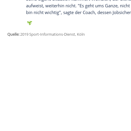
Ich bin damit einverstanden, dass mir externe In
Daten an Drittplattformen übermittelt werden.
Meh
Weinzierl
bezeichnete das Duell des Tabel
uns ganz entscheidend und richtungweise
Mannschaft, der es gelingt, in Führung zu
wertvoll, wenn wir das sind. Beide Man
Mit dem Remis bei
Werder Bremen
(1:1)
RB Leipzig
(1:3) zeigten die Schwaben zul
Kellerduell wird die Atmosphäre wirklich
Weinzierl
mit Verweis auf das letzte Heims
Qualität wie Leipzig."
Seine eigene Situation kümmert
Weinzier
aufweist, weiterhin nicht. "Es geht ums 
bin nicht wichtig", sagte der Coach, desse