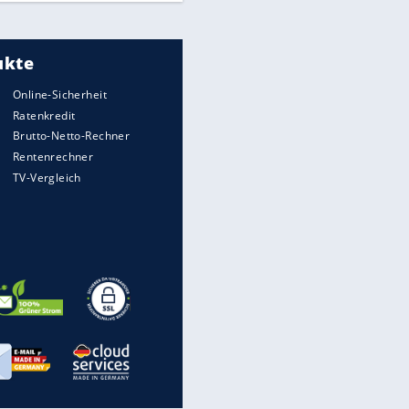
Meistgelesen
"Infanti-No Go":
Pressestimmen zum Verbleib
des FIFA-Chefs
UEFA hält an FIFA-Boykott fest -
CAF hält zu Infantino
Times: Infantino bietet WM-
Finale für Unterstützung
Medien: Infantino ruft FIFA-