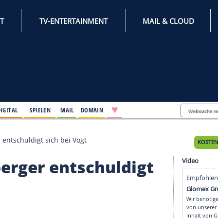
INTERNET
TV-ENTERTAINMENT
♥
IFESTYLE
DIGITAL
SPIELEN
MAIL
DOMAIN
tzlsperger entschuldigt sich bei Vogt
zlsperger entschuldi