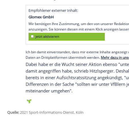
Fußball-Bundesligisten
VfB Stuttgart
eine
zugegangen. Hitzlspeger entschuldigte si
Präsidenten für seine jüngste Attacke. 
aber offenbar fest.
"Es tut mir aufrichtig leid, dass ich in 
gewählt habe, die nicht angemessen ware
Hitzlsperger
am Freitag und betonte: "Es l
habe mich im Ton vergriffen." Er habe in 
Kandidatur begründen wollen.
Empfohlener externer Inhalt:
Glomex GmbH
Wir benötigen Ihre Zustimmung, um den von un
anzuzeigen. Sie können diesen mit einem Klick a
jetzt aktivieren