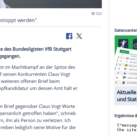
den muss gestoppt werden"
n der Spitze des Bundesligisten
VfB Stuttgart
aus Vogt
zugegangen.
tzlsperger
ist im
Machtkampf
an der Spitze des