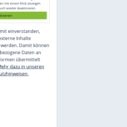
Glomex GmbH
Wir benötigen Ihre Zustimmung, um den
von unserer Redaktion eingebundenen
Inhalt von Glomex GmbH anzuzeigen. Sie
können diesen mit einem Klick anzeigen
lassen und auch wieder deaktivieren.
jetzt aktivieren
Ich bin damit einverstanden,
dass mir externe Inhalte
angezeigt werden. Damit können
personenbezogene Daten an
Drittplattformen übermittelt
werden.
Mehr dazu in unseren
Datenschutzhinweisen.