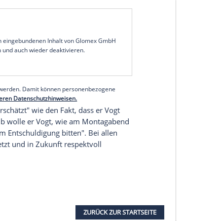
n Schritt auf seinen Konkurrenten
Claus Vogt
ch in einem weiteren offenen Brief beim
An seiner Kampfkandidatur um dessen Amt hält er
meinem offenen Brief gegenüber
Claus Vogt
Worte
n und ihn persönlich getroffen haben", schrieb
iegt mir fern, ihn als Person zu verletzen. Ich
seinem Schreiben lediglich seine Motive für die
serer Redaktion eingebundenen Inhalt von Glomex GmbH
nzeigen lassen und auch wieder deaktivieren.