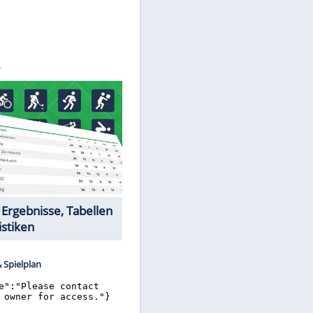
©
SID
Datencenter