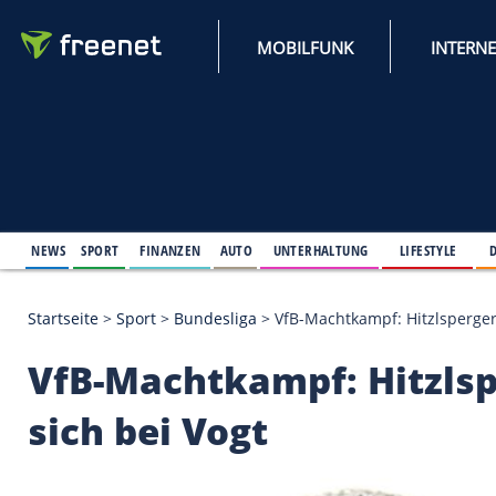
MOBILFUNK
NEWS
SPORT
FINANZEN
AUTO
UNTERHALTUNG
L
Startseite
>
Sport
>
Bundesliga
>
VfB-Machtkampf: Hi
VfB-Machtkampf: Hit