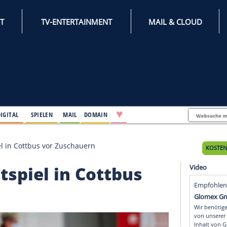
INTERNET
TV-ENTERTAINMENT
♥
IFESTYLE
DIGITAL
SPIELEN
MAIL
DOMAIN
nnt Testspiel in Cottbus vor Zuschauern
 Testspiel in Cottbus