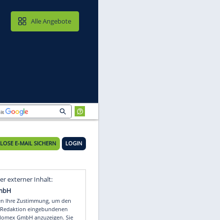
MAIL & CLOUD
Alle Angebote
KOSTENLOSE E-MAIL SICHERN
LOGIN
Video
Empfohlener externer Inhalt: