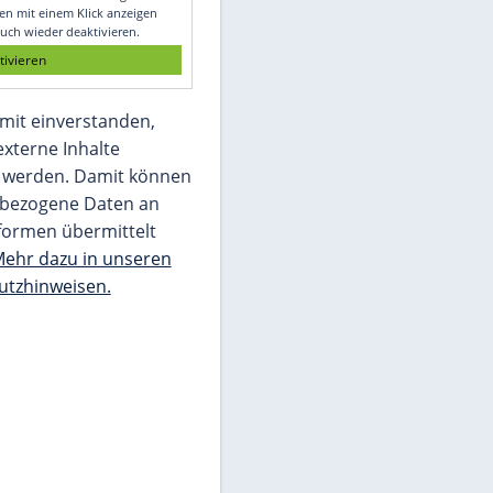
Glomex GmbH
Wir benötigen Ihre Zustimmung, um den
von unserer Redaktion eingebundenen
Inhalt von Glomex GmbH anzuzeigen. Sie
können diesen mit einem Klick anzeigen
lassen und auch wieder deaktivieren.
jetzt aktivieren
Ich bin damit einverstanden,
dass mir externe Inhalte
angezeigt werden. Damit können
personenbezogene Daten an
Drittplattformen übermittelt
werden.
Mehr dazu in unseren
Datenschutzhinweisen.