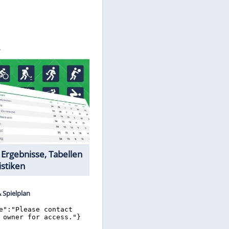
©
SID
Datencenter