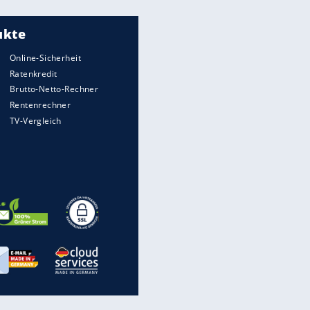
Meistgelesen
"Infanti-No Go":
Pressestimmen zum Verbleib
des FIFA-Chefs
UEFA hält an FIFA-Boykott fest -
CAF hält zu Infantino
Matthäus über Infantino:
"Nicht mehr mein Fußball"
Times: Infantino bietet WM-