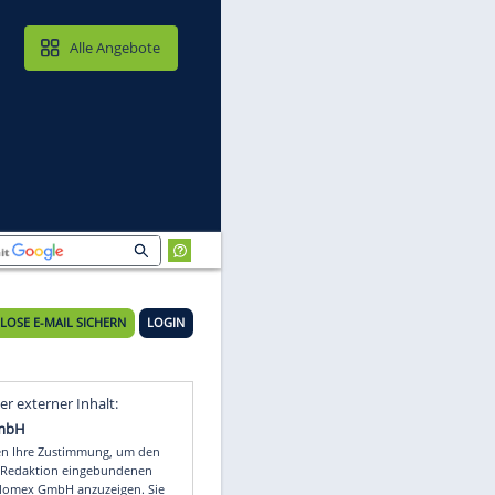
MAIL & CLOUD
Alle Angebote
KOSTENLOSE E-MAIL SICHERN
LOGIN
Video
Empfohlener externer Inhalt: