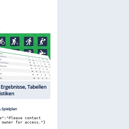
©
SID
Datencenter