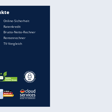
Meistgelesen
"Infanti-No Go":
Pressestimmen zum Verbleib
des FIFA-Chefs
Matthäus über Infantino:
"Nicht mehr mein Fußball"
Times: Infantino bietet WM-
Finale für Unterstützung
Medien: Infantino ruft FIFA-