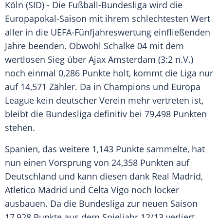
Köln
(SID) - Die Fußball-Bundesliga wird die
Europapokal-Saison mit ihrem schlechtesten Wert
aller in die UEFA-Fünfjahreswertung einfließenden
Jahre beenden. Obwohl
Schalke 04
mit dem
wertlosen Sieg über
Ajax Amsterdam
(3:2 n.V.)
noch einmal 0,286 Punkte holt, kommt die Liga nur
auf 14,571 Zähler. Da in Champions und
Europa
League
kein deutscher Verein mehr vertreten ist,
bleibt die Bundesliga definitiv bei 79,498 Punkten
stehen.
Spanien
, das weitere 1,143 Punkte sammelte, hat
nun einen Vorsprung von 24,358 Punkten auf
Deutschland
und kann diesen dank
Real Madrid
,
Atletico Madrid
und
Celta Vigo
noch locker
ausbauen. Da die Bundesliga zur neuen Saison
17,928 Punkte aus dem Spieljahr 12/13 verliert,