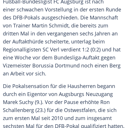
Fußball-Bundesligist
FC Augsburg
ist nach
einer schwachen Vorstellung in der ersten Runde
des
DFB-Pokals
ausgeschieden. Die Mannschaft
von Trainer
Martin Schmidt
, die bereits zum
dritten Mal in den vergangenen sechs Jahren an
der Auftakthürde scheiterte, unterlag beim
Regionalligisten
SC Verl
verdient 1:2 (0:2) und hat
eine Woche vor dem Bundesliga-Auftakt gegen
Vizemeister
Borussia Dortmund
noch einen Berg
an Arbeit vor sich.
Die Pokalsensation für die Hausherren begann
durch ein Eigentor von
Augsburgs
Neuzugang
Marek Suchy
(9.). Vor der Pause erhöhte
Ron
Schallenberg
(23.) für die
Ostwestfalen
, die sich
zum ersten Mal seit 2010 und zum insgesamt
sechsten Mal für den
DFB-Pokal
qualifiziert hatten.